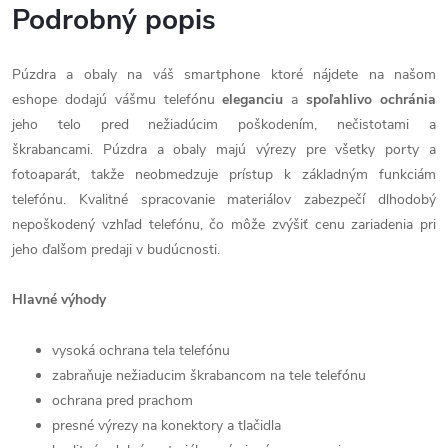
Podrobný popis
Púzdra a obaly na váš smartphone ktoré nájdete na našom
eshope dodajú vášmu telefónu
eleganciu
a
spoľahlivo
ochránia
jeho telo pred nežiadúcim poškodením, nečistotami a
škrabancami. Púzdra a obaly majú výrezy pre všetky porty a
fotoaparát, takže neobmedzuje prístup k základným funkciám
telefónu. Kvalitné spracovanie materiálov zabezpečí dlhodobý
nepoškodený vzhľad telefónu, čo môže zvýšiť cenu zariadenia pri
jeho ďalšom predaji v budúcnosti.
Hlavné výhody
vysoká ochrana tela telefónu
zabraňuje nežiaducim škrabancom na tele telefónu
ochrana pred prachom
presné výrezy na konektory a tlačidla