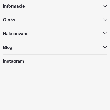
Z
Informácie
á
O nás
p
ä
Nakupovanie
t
Blog
i
Instagram
e