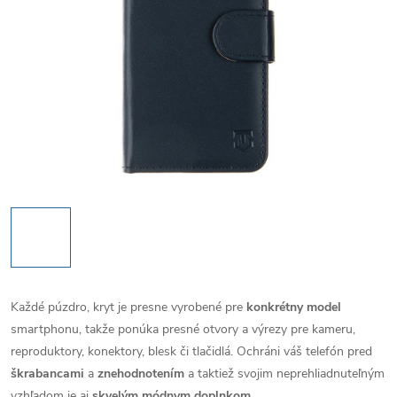
Každé púzdro, kryt je presne vyrobené pre
konkrétny model
smartphonu, takže ponúka presné otvory a výrezy pre kameru,
reproduktory, konektory, blesk či tlačidlá. Ochráni váš telefón pred
škrabancami
a
znehodnotením
a taktiež svojim neprehliadnuteľným
vzhľadom je aj
skvelým módnym doplnkom
.