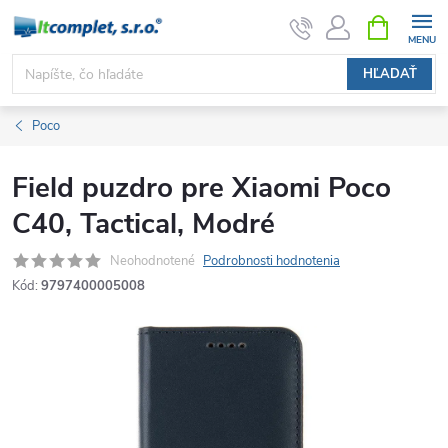
Prejsť
NÁKUPN
KOŠÍK
na
obsah
HĽADAŤ
Poco
Field puzdro pre Xiaomi Poco
C40, Tactical, Modré
Neohodnotené
Podrobnosti hodnotenia
Kód:
9797400005008