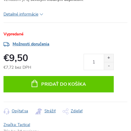
Detailné informácie
Vypredané
Možnosti doručenia
€9,50
€7,72 bez DPH
Jednotková
cena:
PRIDAŤ DO KOŠÍKA
Opýtať sa
Strážiť
Zdieľať
Značka:
Tactical