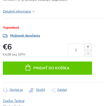
Detailné informácie
Vypredané
Možnosti doručenia
€6
€4,88 bez DPH
Jednotková
cena:
PRIDAŤ DO KOŠÍKA
Opýtať sa
Strážiť
Zdieľať
Značka:
Tactical