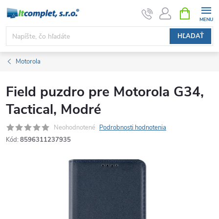
Prejsť
NÁKUPN
KOŠÍK
na
obsah
HĽADAŤ
Motorola
Field puzdro pre Motorola G34,
Tactical, Modré
Neohodnotené
Podrobnosti hodnotenia
Kód:
8596311237935