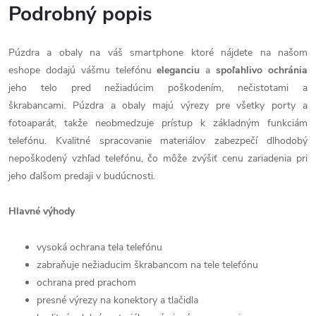
Podrobný popis
Púzdra a obaly na váš smartphone ktoré nájdete na našom
eshope dodajú vášmu telefónu
eleganciu
a
spoľahlivo
ochránia
jeho telo pred nežiadúcim poškodením, nečistotami a
škrabancami. Púzdra a obaly majú výrezy pre všetky porty a
fotoaparát, takže neobmedzuje prístup k základným funkciám
telefónu. Kvalitné spracovanie materiálov zabezpečí dlhodobý
nepoškodený vzhľad telefónu, čo môže zvýšiť cenu zariadenia pri
jeho ďalšom predaji v budúcnosti.
Hlavné výhody
vysoká ochrana tela telefónu
zabraňuje nežiaducim škrabancom na tele telefónu
ochrana pred prachom
presné výrezy na konektory a tlačidla