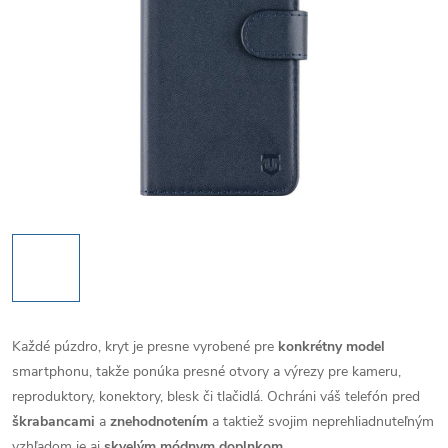
Každé púzdro, kryt je presne vyrobené pre
konkrétny model
smartphonu, takže ponúka presné otvory a výrezy pre kameru,
reproduktory, konektory, blesk či tlačidlá. Ochráni váš telefón pred
škrabancami
a
znehodnotením
a taktiež svojim neprehliadnuteľným
vzhľadom je aj
skvelým módnym doplnkom
.