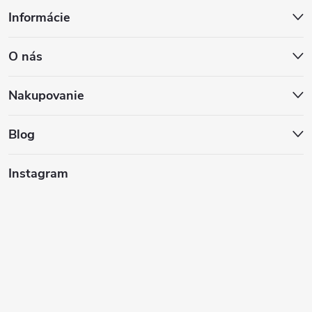
Z
Informácie
á
O nás
p
ä
Nakupovanie
t
Blog
i
Instagram
e