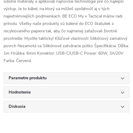
odolné materiály a aplikovali najnovšie technológie pre čo najlepší
výstup.
Je to kábel, na ktorý sa môžeš spoľahnúť aj v tých
najextrémnejších podmienkach.
BE ECO My v Tactical máme radi
prírodu.
Všetky naše produkty sú balené do ECO škatuliek z
recyklovaného papiera tak, aby čo najmenej zaťažovali životné
prostredie.
Myslite takticky!
Kľúčové vlastnosti Silikónový zamatový
povrch Nezamotá sa Silikónové zatváracie pútko Špecifikácia: Dĺžka:
1m Hrúbka: 6mm Konektor: USB-C/USB-C Power: 60W, 3A/20V
Farba: Červená
Parametre produktu
Hodnotenie
Diskusia