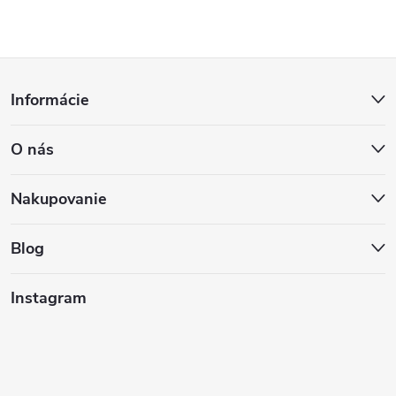
Z
Informácie
á
O nás
p
ä
Nakupovanie
t
Blog
i
Instagram
e