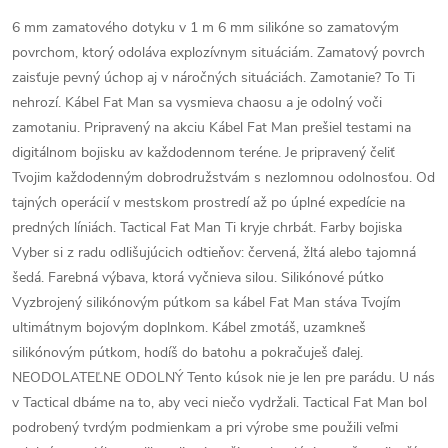
6 mm zamatového dotyku v 1 m 6 mm silikóne so zamatovým
povrchom, ktorý odoláva explozívnym situáciám.
Zamatový povrch
zaisťuje pevný úchop aj v náročných situáciách.
Zamotanie?
To Ti
nehrozí.
Kábel Fat Man sa vysmieva chaosu a je odolný voči
zamotaniu.
Pripravený na akciu Kábel Fat Man prešiel testami na
digitálnom bojisku av každodennom teréne.
Je pripravený čeliť
Tvojim každodenným dobrodružstvám s nezlomnou odolnosťou.
Od
tajných operácií v mestskom prostredí až po úplné expedície na
predných líniách.
Tactical Fat Man Ti kryje chrbát.
Farby bojiska
Vyber si z radu odlišujúcich odtieňov: červená, žltá alebo tajomná
šedá.
Farebná výbava, ktorá vyčnieva silou.
Silikónové pútko
Vyzbrojený silikónovým pútkom sa kábel Fat Man stáva Tvojím
ultimátnym bojovým doplnkom.
Kábel zmotáš, uzamkneš
silikónovým pútkom, hodíš do batohu a pokračuješ ďalej.
NEODOLATEĽNE ODOLNÝ Tento kúsok nie je len pre parádu.
U nás
v Tactical dbáme na to, aby veci niečo vydržali.
Tactical Fat Man bol
podrobený tvrdým podmienkam a pri výrobe sme použili veľmi