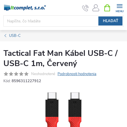
Prejsť
NÁKUPN
KOŠÍK
na
obsah
HĽADAŤ
USB-C
Tactical Fat Man Kábel USB-C /
USB-C 1m, Červený
Neohodnotené
Podrobnosti hodnotenia
Kód:
8596311227912