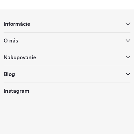
Z
Informácie
á
O nás
p
ä
Nakupovanie
t
Blog
i
Instagram
e