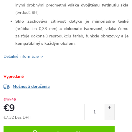
inými drobnými predmetmi
vďaka dvojitému tvrdnutiu skla
(tvrdosť: 9H)
Sklo zachováva citlivosť dotyku je mimoriadne tenké
(hrúbka len 0,33 mm)
a dokonale tvarované
, vďaka čomu
zaisťuje dokonalú reprodukciu farieb, funkcie obrazovky
a je
kompatibilný s každým obalom
.
Detailné informácie
Vypredané
Možnosti doručenia
€10,16
€9
€7,32 bez DPH
Jednotková
cena: