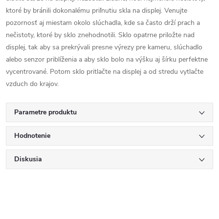
ktoré by bránili dokonalému priľnutiu skla na displej. Venujte
pozornosť aj miestam okolo slúchadla, kde sa často drží prach a
nečistoty, ktoré by sklo znehodnotili. Sklo opatrne priložte nad
displej, tak aby sa prekrývali presne výrezy pre kameru, slúchadlo
alebo senzor priblíženia a aby sklo bolo na výšku aj šírku perfektne
vycentrované. Potom sklo pritlačte na displej a od stredu vytlačte
vzduch do krajov.
Parametre produktu
Hodnotenie
Diskusia