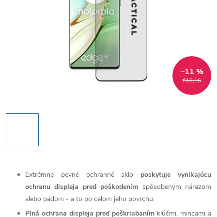
–11 %
€10,16
Extrémne pevné ochranné sklo
poskytuje vynikajúcu
ochranu displeja pred poškodením
spôsobeným nárazom
alebo pádom - a to po celom jeho povrchu.
Plná ochrana displeja pred poškriabaním
kľúčmi, mincami a