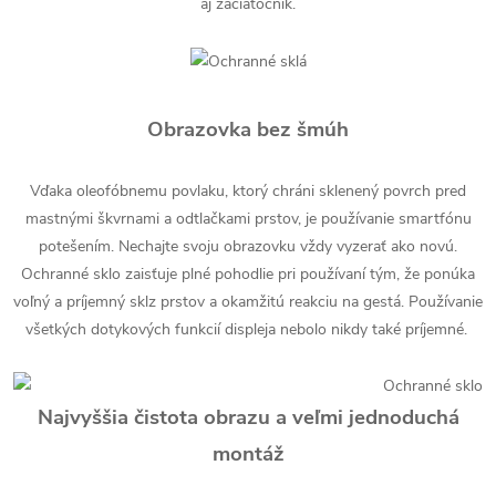
aj začiatočník.
Obrazovka bez šmúh
Vďaka oleofóbnemu povlaku, ktorý chráni sklenený povrch pred
mastnými škvrnami a odtlačkami prstov, je používanie smartfónu
potešením. Nechajte svoju obrazovku vždy vyzerať ako novú.
Ochranné sklo zaisťuje plné pohodlie pri používaní tým, že ponúka
voľný a príjemný sklz prstov a okamžitú reakciu na gestá. Používanie
všetkých dotykových funkcií displeja nebolo nikdy také príjemné.
Najvyššia čistota obrazu a veľmi jednoduchá
montáž