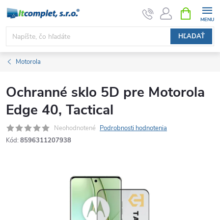
Prejsť
NÁKUPN
KOŠÍK
na
obsah
HĽADAŤ
Motorola
Ochranné sklo 5D pre Motorola
Edge 40, Tactical
Neohodnotené
Podrobnosti hodnotenia
Kód:
8596311207938