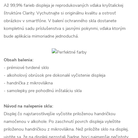
Až 99,9% farieb displeja je reprodukovaných vďaka kryštalickej
štruktúre Clarity. Vychutnajte si originálnu kvalitu a ostrosť
obrázkov v smartfóne. V balení ochranného skla dostanete
kompletnú sadu príslušenstva s jasnými pokynmi, vďaka ktorým
bude aplikácia mimoriadne jednoduchá.
Obsah balenia:
- prémiové tvrdené sklo
- alkoholový obrúsok pre dokonalé vyčistenie displeja
- handrička z mikrovlákna
- samolepky pre pohodlnú inštaláciu skla
Návod na nalepenie skla:
Displej čo najstarostlivejšie vyčistite priloženou handričkou
namočenou v alkohole. Po zaschnutí povrch displeja vyleštite
priloženou handričkou z mikrovlákna. Než priložíte sklo na displej,
uistite sa, že na displeji nezostali žiadne, hoci najmenšie nečistoty,