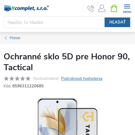
Prejsť
NÁKUPN
KOŠÍK
na
obsah
HĽADAŤ
Honor
Ochranné sklo 5D pre Honor 90,
Tactical
Neohodnotené
Podrobnosti hodnotenia
Kód:
8596311220685