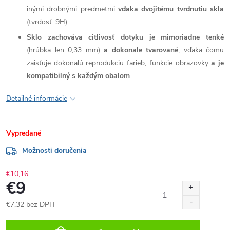
inými drobnými predmetmi
vďaka dvojitému tvrdnutiu skla
(tvrdosť: 9H)
Sklo zachováva citlivosť dotyku je mimoriadne tenké
(hrúbka len 0,33 mm)
a dokonale tvarované
, vďaka čomu
zaisťuje dokonalú reprodukciu farieb, funkcie obrazovky
a je
kompatibilný s každým obalom
.
Detailné informácie
Vypredané
Možnosti doručenia
€10,16
€9
€7,32 bez DPH
Jednotková
cena: