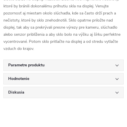
ktoré by bránili dokonalému priľnutiu skla na displej. Venujte
pozornosť aj miestam okolo slúchadla, kde sa často drží prach a
nečistoty, ktoré by sklo znehodnotili. Sklo opatrne priložte nad
displej, tak aby sa prekrývali presne výrezy pre kameru, slúchadlo
alebo senzor priblíženia a aby sklo bolo na výšku aj šírku perfektne
vycentrované. Potom sklo pritlačte na displej a od stredu vytlačte
vzduch do krajov.
Parametre produktu
Hodnotenie
Diskusia