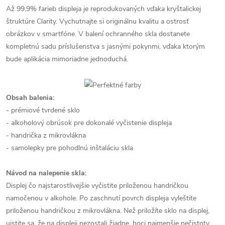
Až 99,9% farieb displeja je reprodukovaných vďaka kryštalickej
štruktúre Clarity. Vychutnajte si originálnu kvalitu a ostrosť
obrázkov v smartfóne. V balení ochranného skla dostanete
kompletnú sadu príslušenstva s jasnými pokynmi, vďaka ktorým
bude aplikácia mimoriadne jednoduchá.
Obsah balenia:
- prémiové tvrdené sklo
- alkoholový obrúsok pre dokonalé vyčistenie displeja
- handrička z mikrovlákna
- samolepky pre pohodlnú inštaláciu skla
Návod na nalepenie skla:
Displej čo najstarostlivejšie vyčistite priloženou handričkou
namočenou v alkohole. Po zaschnutí povrch displeja vyleštite
priloženou handričkou z mikrovlákna. Než priložíte sklo na displej,
uistite sa, že na displeji nezostali žiadne, hoci najmenšie nečistoty,