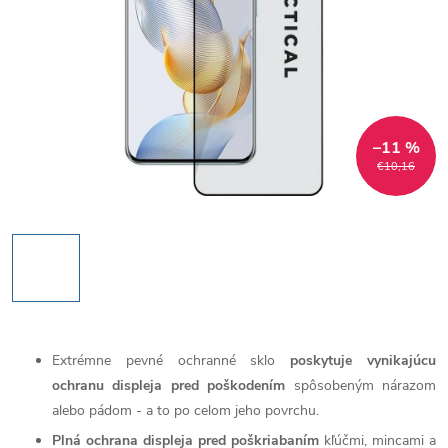
–11 %
€10,16
Extrémne pevné ochranné sklo
poskytuje vynikajúcu
ochranu displeja pred poškodením
spôsobeným nárazom
alebo pádom - a to po celom jeho povrchu.
Plná ochrana displeja pred poškriabaním
kľúčmi, mincami a