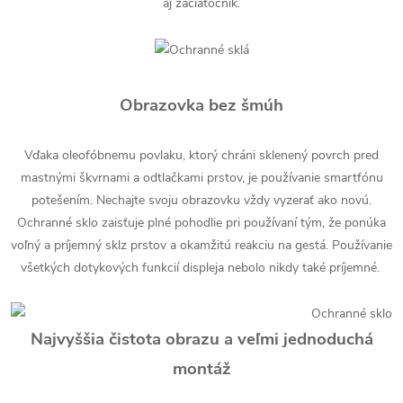
aj začiatočník.
Obrazovka bez šmúh
Vďaka oleofóbnemu povlaku, ktorý chráni sklenený povrch pred
mastnými škvrnami a odtlačkami prstov, je používanie smartfónu
potešením. Nechajte svoju obrazovku vždy vyzerať ako novú.
Ochranné sklo zaisťuje plné pohodlie pri používaní tým, že ponúka
voľný a príjemný sklz prstov a okamžitú reakciu na gestá. Používanie
všetkých dotykových funkcií displeja nebolo nikdy také príjemné.
Najvyššia čistota obrazu a veľmi jednoduchá
montáž