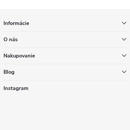
Z
Informácie
á
O nás
p
ä
Nakupovanie
t
Blog
i
Instagram
e