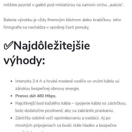
môžete pozrieť v galérii pod miniatúrou na samom vrchu „aukcie“.
Balenie výrobku je vždy firemným blistrom alebo krabičkou. Jeho
fotografia sa nachádza v spodnej časti ponuky.
✅Najdôležitejšie
výhody:
Intenzita 2.4 A a hrubé medené vodiče vo vnútri kábla sú
zárukou bezpečnej obnovy energie.
Prenos dát 480 Mbps.
Najcitlivejší bod každého kábla – spojenie kábla so zástrčkou,
bolo dodatočne posilnené, aby sa zabránilo praskaniu.
Zástrčky odolné voči opotrebovaniu a oxidácii. Aj po
mnohých pripojeniach sa budú stále hladko a bezpečne