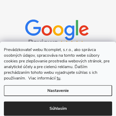
Prevádzkovateľ webu Itcomplet, s.r.o., ako správca
osobných údajov, spracováva na tomto webe súbory
cookies pre zlepšovanie prostredia webových stránok, pre
analytické účely a pre cielenú reklamu. Ďalším
prechádzaním tohoto webu vyjadrujete súhlas s ich
používaním. Viac informácií
tu
.
Nastavenie
Copyright 2026
Itcomplet s.r.o.
. Všetky práva vyhradené.
Upraviť
nastavenie cookies
Súhlasím
Vytvoril Shoptet