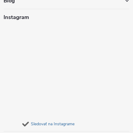
t
Blog
i
Instagram
e
Sledovať na Instagrame