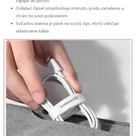
zapájať do portov.
Ovládací čipset prispôsobuje intenzitu prúdu zariadeniu a
chráni ho pred poškodením
Súčasťou balenia je pásik na suchý zips, ktorý uľahčuje
skladovanie kábla.