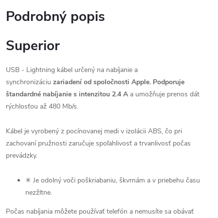
Podrobný popis
Superior
USB - Lightning kábel určený na nabíjanie a
synchronizáciu
zariadení od spoločnosti Apple.
Podporuje
štandardné nabíjanie s intenzitou 2.4 A
a umožňuje prenos dát
rýchlosťou až 480 Mb/s.
Kábel je vyrobený z pocínovanej medi v izolácii ABS, čo pri
zachovaní pružnosti zaručuje spoľahlivosť a trvanlivosť počas
prevádzky.
✳ Je odolný voči poškriabaniu, škvrnám a v priebehu času
nezžltne.
Počas nabíjania môžete používať telefón a nemusíte sa obávať