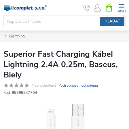
Prejsť
NÁKUPN
KOŠÍK
na
obsah
HĽADAŤ
Lightning
Superior Fast Charging Kábel
Lightning 2.4A 0.25m, Baseus,
Biely
Neohodnotené
Podrobnosti hodnotenia
Kód:
95895847704