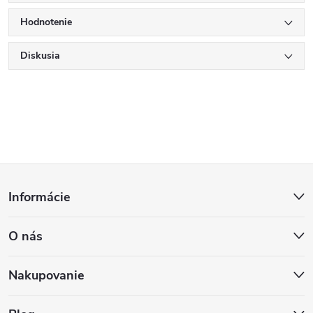
Hodnotenie
Diskusia
Z
Informácie
á
O nás
p
ä
Nakupovanie