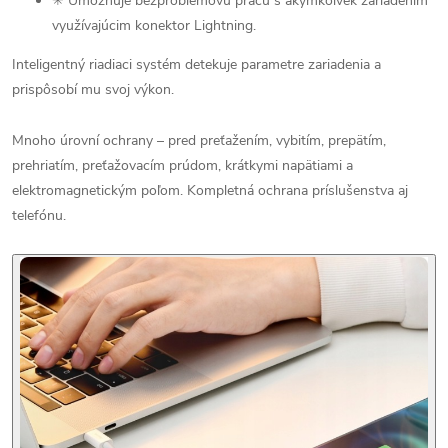
✳ Umožňuje bezproblémovú prácu s akýmkoľvek zariadením
využívajúcim konektor Lightning.
Inteligentný riadiaci systém detekuje parametre zariadenia a
prispôsobí mu svoj výkon.
Mnoho úrovní ochrany – pred preťažením, vybitím, prepätím,
prehriatím, preťažovacím prúdom, krátkymi napätiami a
elektromagnetickým poľom. Kompletná ochrana príslušenstva aj
telefónu.