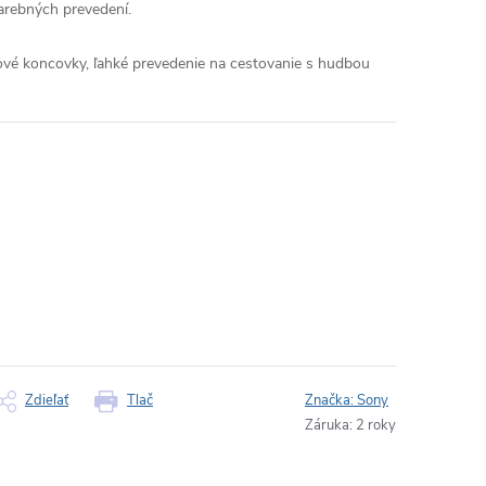
arebných prevedení.
ové koncovky, ľahké prevedenie na cestovanie s hudbou
Zdieľať
Tlač
Značka:
Sony
Záruka
:
2 roky