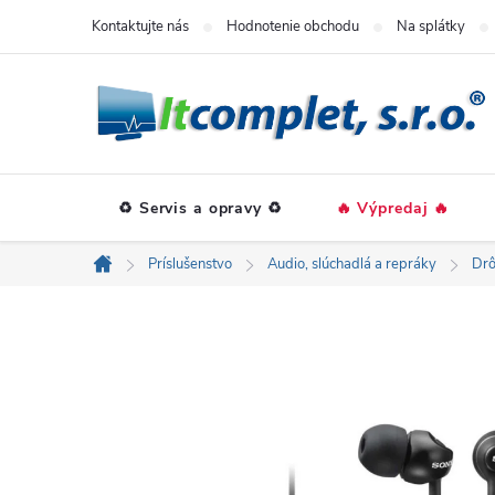
Prejsť
Kontaktujte nás
Hodnotenie obchodu
Na splátky
na
obsah
♻️ Servis a opravy ♻️
🔥 Výpredaj 🔥
Príslušenstvo
Audio, slúchadlá a repráky
Drô
Domov