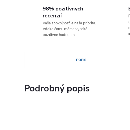
98% pozitívnych
recenzií
P
(
Vaša spokojnosť je naša priorita.
o
Vďaka čomu máme vysoké
i
pozitívne hodnotenie.
POPIS
Podrobný popis