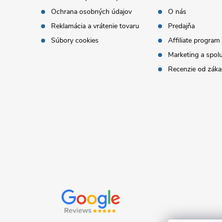
Ochrana osobných údajov
O nás
ä
Reklamácia a vrátenie tovaru
Predajňa
t
Súbory cookies
Affiliate program
Marketing a spol
i
Recenzie od záka
e