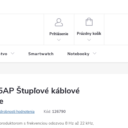
NÁKUPNÝ
KOŠÍK
Prázdny košík
Prihlásenie
stvo
Smartwatch
Notebooky
Počítač
AP Štupľové káblové
e
drobnosti hodnotenia
Kód:
126790
eproduktorom s frekvenciou odozvou 8 Hz až 22 kHz,