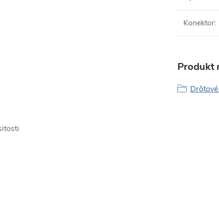
Konektor
:
Produkt n
Drôtové
itosti