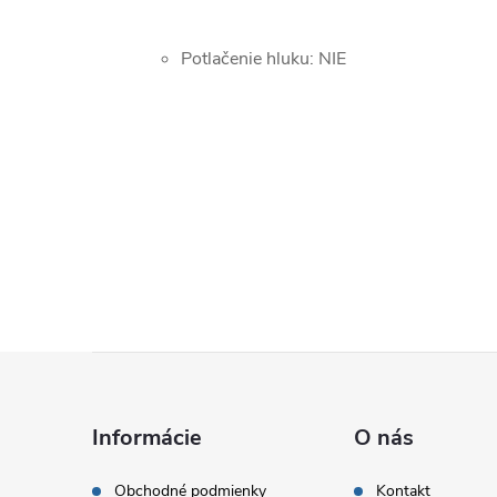
Potlačenie hluku: NIE
Z
á
Informácie
O nás
p
Obchodné podmienky
Kontakt