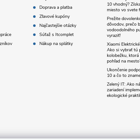
10 vhodný? Získa
Doprava a platba
miesto vo svete f
Zľavové kupóny
Prežite dovolenk
dôvodov, prečo 
Najčastejšie otázky
vodoodolného pu
upráce
Súťaž s Itcomplet
vyraziť!
zníkov
Nákup na splátky
Xiaomi Elektrick
Ako si vybrať tú
kolobežku, ktor
pohľad na mesto
Ukončenie podp
10 a čo to zname
Zelený IT: Ako ná
zariadení implem
ekologické prakti