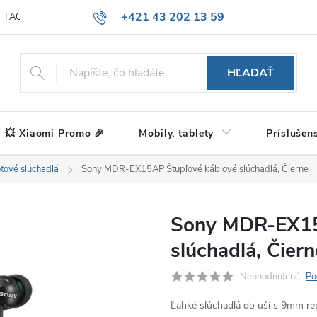
+421 43 202 13 59
FAQ
Blog
HĽADAŤ
💥 Xiaomi Promo 🎉
Mobily, tablety
Príslušen
tové slúchadlá
Sony MDR-EX15AP Štupľové káblové slúchadlá, Čierne
Sony MDR-EX15
slúchadlá, Čiern
Neohodnotené
Po
Ľahké slúchadlá do uší s 9mm r