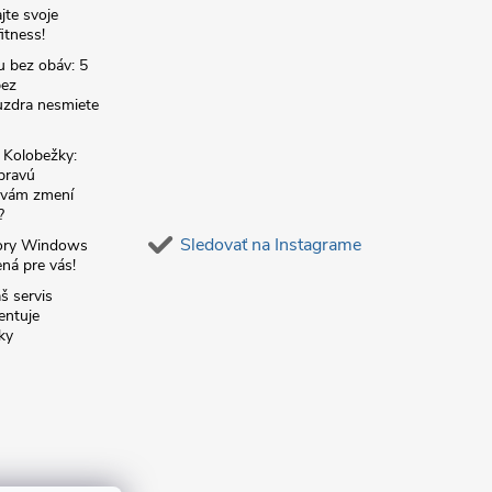
jte svoje
itness!
u bez obáv: 5
bez
zdra nesmiete
é Kolobežky:
 pravú
á vám zmení
?
Sledovať na Instagrame
ory Windows
ná pre vás!
š servis
entuje
ky