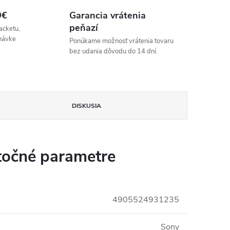
9€
Garancia vrátenia
peňazí
acketu,
návke
Ponúkame možnosť vrátenia tovaru
bez udania dôvodu do 14 dní.
DISKUSIA
očné parametre
4905524931235
Sony