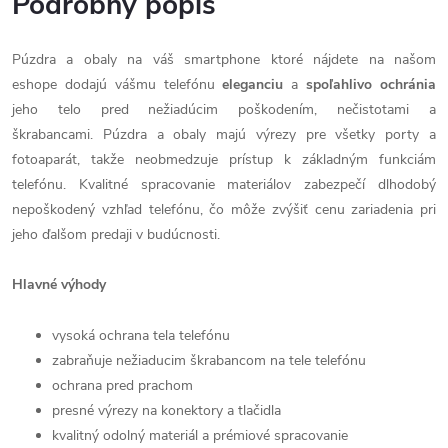
Podrobný popis
Púzdra a obaly na váš smartphone ktoré nájdete na našom
eshope dodajú vášmu telefónu
eleganciu
a
spoľahlivo
ochránia
jeho telo pred nežiadúcim poškodením, nečistotami a
škrabancami. Púzdra a obaly majú výrezy pre všetky porty a
fotoaparát, takže neobmedzuje prístup k základným funkciám
telefónu. Kvalitné spracovanie materiálov zabezpečí dlhodobý
nepoškodený vzhľad telefónu, čo môže zvýšiť cenu zariadenia pri
jeho ďalšom predaji v budúcnosti.
Hlavné výhody
vysoká ochrana tela telefónu
zabraňuje nežiaducim škrabancom na tele telefónu
ochrana pred prachom
presné výrezy na konektory a tlačidla
kvalitný odolný materiál a prémiové spracovanie