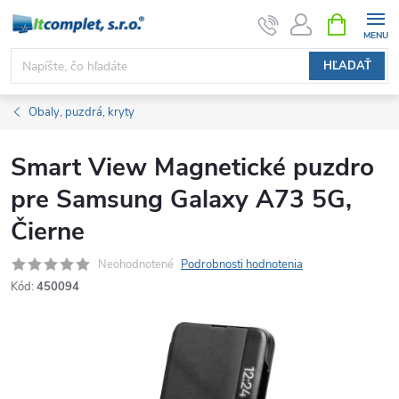
Prejsť
NÁKUPN
KOŠÍK
na
obsah
HĽADAŤ
Obaly, puzdrá, kryty
Smart View Magnetické puzdro
pre Samsung Galaxy A73 5G,
Čierne
Neohodnotené
Podrobnosti hodnotenia
Kód:
450094