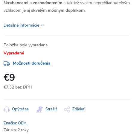
škrabancami
a
znehodnotením
a taktiež svojim neprehliadnuteľným
vzhľadom je aj
skvelým módnym doplnkom
.
Detailné informácie
Položka bola vypredaná…
Vypredané
Možnosti doručenia
€9
€7,32 bez DPH
Jednotková
cena:
Opýtať sa
Strážiť
Zdieľať
Značka:
OEM
Záruka
:
2 roky