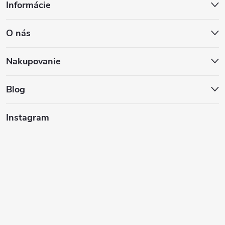
Informácie
á
O nás
p
ä
Nakupovanie
t
Blog
i
Instagram
e