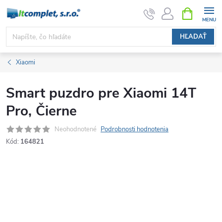
Prejsť
NÁKUPN
KOŠÍK
na
obsah
HĽADAŤ
Xiaomi
Smart puzdro pre Xiaomi 14T
Pro, Čierne
Neohodnotené
Podrobnosti hodnotenia
Kód:
164821