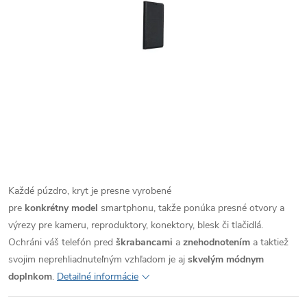
Každé púzdro, kryt je presne vyrobené
pre
konkrétny model
smartphonu, takže ponúka presné otvory a
výrezy pre kameru, reproduktory, konektory, blesk či tlačidlá.
Ochráni váš telefón pred
škrabancami
a
znehodnotením
a taktiež
svojim neprehliadnuteľným vzhľadom je aj
skvelým módnym
doplnkom
.
Detailné informácie