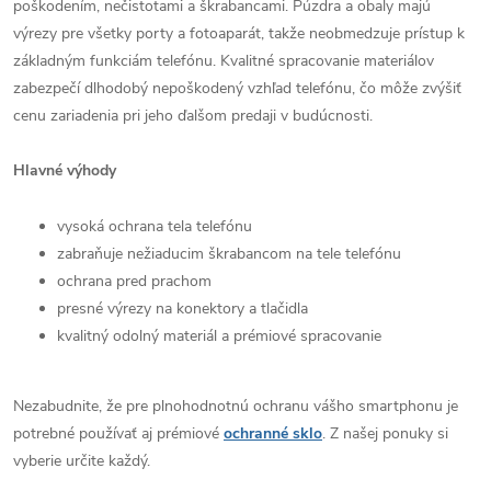
poškodením, nečistotami a škrabancami. Púzdra a obaly majú
výrezy pre všetky porty a fotoaparát, takže neobmedzuje prístup k
základným funkciám telefónu. Kvalitné spracovanie materiálov
zabezpečí dlhodobý nepoškodený vzhľad telefónu, čo môže zvýšiť
cenu zariadenia pri jeho ďalšom predaji v budúcnosti.
Hlavné výhody
vysoká ochrana tela telefónu
zabraňuje nežiaducim škrabancom na tele telefónu
ochrana pred prachom
presné výrezy na konektory a tlačidla
kvalitný odolný materiál a prémiové spracovanie
Nezabudnite, že pre plnohodnotnú ochranu vášho smartphonu je
potrebné používať aj prémiové
ochranné sklo
. Z našej ponuky si
vyberie určite každý.