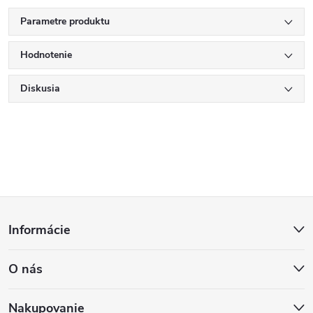
Parametre produktu
Hodnotenie
Diskusia
Z
Informácie
á
O nás
p
Nakupovanie