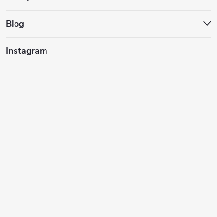
ä
t
Blog
i
Instagram
e