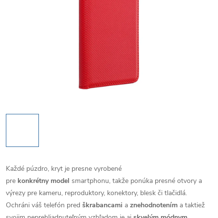
Každé púzdro, kryt je presne vyrobené
pre
konkrétny model
smartphonu, takže ponúka presné otvory a
výrezy pre kameru, reproduktory, konektory, blesk či tlačidlá.
Ochráni váš telefón pred
škrabancami
a
znehodnotením
a taktiež
svojim neprehliadnuteľným vzhľadom je aj
skvelým módnym