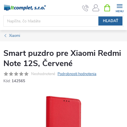
Prejsť
NÁKUPN
KOŠÍK
na
obsah
HĽADAŤ
Xiaomi
Smart puzdro pre Xiaomi Redmi
Note 12S, Červené
Neohodnotené
Podrobnosti hodnotenia
Kód:
142565