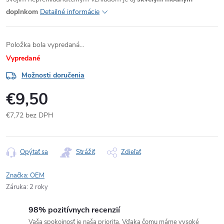
doplnkom
Detailné informácie
Položka bola vypredaná…
Vypredané
Možnosti doručenia
€9,50
€7,72 bez DPH
Jednotková
cena:
Opýtať sa
Strážiť
Zdieľať
Značka:
OEM
Záruka
:
2 roky
98% pozitívnych recenzií
Vaša spokojnosť je naša priorita. Vďaka čomu máme vysoké