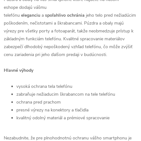
eshope dodajú vášmu
telefónu
eleganciu
a
spoľahlivo
ochránia
jeho telo pred nežiadúcim
poškodením, nečistotami a škrabancami. Púzdra a obaly majú
výrezy pre všetky porty a fotoaparát, takže neobmedzuje prístup k
základným funkciám telefónu. Kvalitné spracovanie materiálov
zabezpečí dlhodobý nepoškodený vzhľad telefónu, čo môže zvýšiť
cenu zariadenia pri jeho ďalšom predaji v budúcnosti.
Hlavné výhody
vysoká ochrana tela telefónu
zabraňuje nežiaducim škrabancom na tele telefónu
ochrana pred prachom
presné výrezy na konektory a tlačidla
kvalitný odolný materiál a prémiové spracovanie
Nezabudnite, že pre plnohodnotnú ochranu vášho smartphonu je