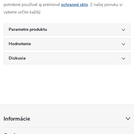
potrebné používať aj prémiové
ochranné sklo
. Z našej ponuky si
vyberie určite každý.
Parametre produktu
Hodnotenie
Diskusia
Z
Informácie
á