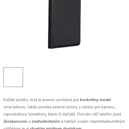
Každé púzdro, kryt je presne vyrobené pre
konkrétny model
smartphonu, takže ponúka presné otvory a výrezy pre kameru,
reproduktory, konektory, blesk či tlačidlá. Ochráni váš telefón pred
škrabancami
a
znehodnotením
a taktiež svojim neprehliadnuteľným
vzhľadom je aj
skvelým módnym doplnkom
.