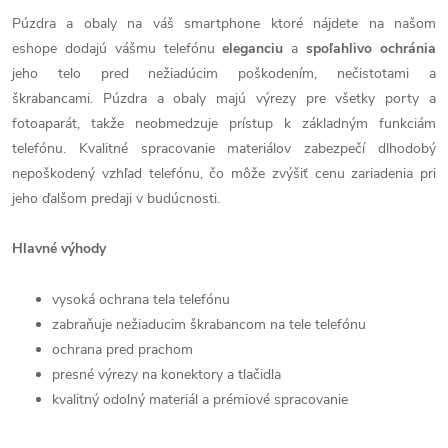
Púzdra a obaly na váš smartphone ktoré nájdete na našom
eshope dodajú vášmu telefónu
eleganciu
a
spoľahlivo
ochránia
jeho telo pred nežiadúcim poškodením, nečistotami a
škrabancami. Púzdra a obaly majú výrezy pre všetky porty a
fotoaparát, takže neobmedzuje prístup k základným funkciám
telefónu. Kvalitné spracovanie materiálov zabezpečí dlhodobý
nepoškodený vzhľad telefónu, čo môže zvýšiť cenu zariadenia pri
jeho ďalšom predaji v budúcnosti.
Hlavné výhody
vysoká ochrana tela telefónu
zabraňuje nežiaducim škrabancom na tele telefónu
ochrana pred prachom
presné výrezy na konektory a tlačidla
kvalitný odolný materiál a prémiové spracovanie