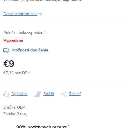
Detailné informácie
Položka bola vypredaná…
Vypredané
Možnosti doručenia
€9
€7,32 bez DPH
Jednotková
cena:
Opýtať sa
Strážiť
Zdieľať
Značka:
OEM
Záruka
:
2 roky
98% pozitívnych recenzií