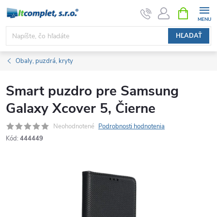
Prejsť
NÁKUPN
KOŠÍK
na
obsah
HĽADAŤ
Obaly, puzdrá, kryty
Smart puzdro pre Samsung
Galaxy Xcover 5, Čierne
Neohodnotené
Podrobnosti hodnotenia
Kód:
444449