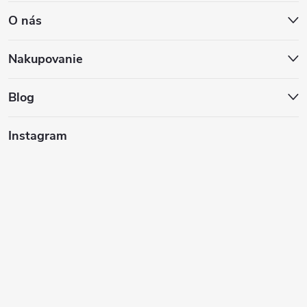
O nás
p
ä
Nakupovanie
t
Blog
i
Instagram
e