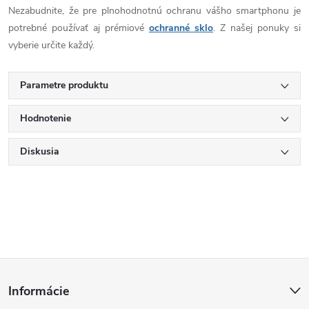
Nezabudnite, že pre plnohodnotnú ochranu vášho smartphonu je
potrebné používať aj prémiové
ochranné sklo
. Z našej ponuky si
vyberie určite každý.
Parametre produktu
Hodnotenie
Diskusia
Z
Informácie
á