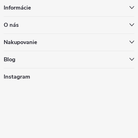
Z
Informácie
á
O nás
p
ä
Nakupovanie
t
Blog
i
Instagram
e