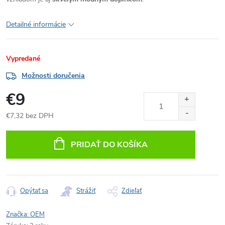
Detailné informácie
Vypredané
Možnosti doručenia
€9
€7,32 bez DPH
Jednotková
cena:
PRIDAŤ DO KOŠÍKA
Opýtať sa
Strážiť
Zdieľať
Značka:
OEM