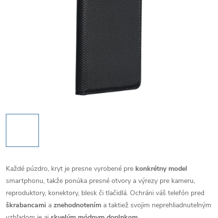
Každé púzdro, kryt je presne vyrobené pre
konkrétny model
smartphonu, takže ponúka presné otvory a výrezy pre kameru,
reproduktory, konektory, blesk či tlačidlá. Ochráni váš telefón pred
škrabancami
a
znehodnotením
a taktiež svojim neprehliadnuteľným
vzhľadom je aj
skvelým módnym doplnkom
.