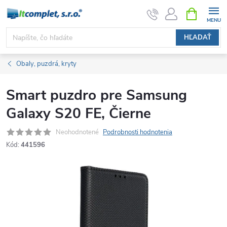
Prejsť
NÁKUPN
KOŠÍK
na
obsah
HĽADAŤ
Obaly, puzdrá, kryty
Smart puzdro pre Samsung
Galaxy S20 FE, Čierne
Neohodnotené
Podrobnosti hodnotenia
Kód:
441596