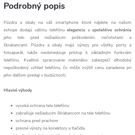
Podrobný popis
Púzdra a obaly na váš smartphone ktoré nájdete na našom
eshope dodajú vášmu telefónu
eleganciu
a
spoľahlivo
ochránia
jeho telo pred nežiadúcim poškodením, nečistotami a
škrabancami. Púzdra a obaly majú výrezy pre všetky porty a
fotoaparát, takže neobmedzuje prístup k základným funkciám
telefónu. Kvalitné spracovanie materiálov zabezpečí dlhodobý
nepoškodený vzhľad telefónu, čo môže zvýšiť cenu zariadenia pri
jeho ďalšom predaji v budúcnosti.
Hlavné výhody
vysoká ochrana tela telefónu
zabraňuje nežiaducim škrabancom na tele telefónu
ochrana pred prachom
presné výrezy na konektory a tlačidla