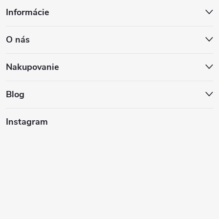
Z
Informácie
á
O nás
p
ä
Nakupovanie
t
Blog
i
Instagram
e