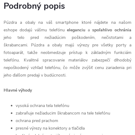
Podrobný popis
Púzdra a obaly na váš smartphone ktoré nájdete na našom
eshope dodajú vášmu telefónu
eleganciu
a
spoľahlivo
ochránia
jeho telo pred nežiadúcim poškodením, nečistotami a
škrabancami. Púzdra a obaly majú výrezy pre všetky porty a
fotoaparát, takže neobmedzuje prístup k základným funkciám
telefónu. Kvalitné spracovanie materiálov zabezpečí dlhodobý
nepoškodený vzhľad telefónu, čo môže zvýšiť cenu zariadenia pri
jeho ďalšom predaji v budúcnosti.
Hlavné výhody
vysoká ochrana tela telefónu
zabraňuje nežiaducim škrabancom na tele telefónu
ochrana pred prachom
presné výrezy na konektory a tlačidla