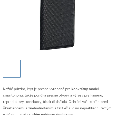
Každé púzdro, kryt je presne vyrobené pre
konkrétny model
smartphonu, takže ponúka presné otvory a výrezy pre kameru,
reproduktory, konektory, blesk či tlačidlá. Ochráni váš telefón pred
škrabancami
a
znehodnotením
a taktiež svojim neprehliadnuteľným
vzhľadom je aj
skvelým módnym doplnkom
.