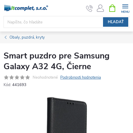
Prejsť
NÁKUPN
KOŠÍK
na
obsah
HĽADAŤ
Obaly, puzdrá, kryty
Smart puzdro pre Samsung
Galaxy A32 4G, Čierne
Neohodnotené
Podrobnosti hodnotenia
Kód:
441693