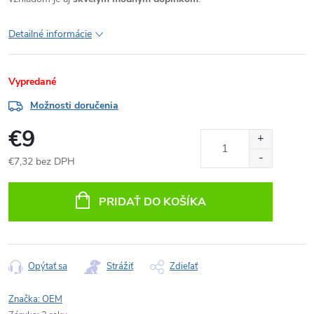
Detailné informácie
Vypredané
Možnosti doručenia
€9
€7,32 bez DPH
Jednotková
cena:
PRIDAŤ DO KOŠÍKA
Opýtať sa
Strážiť
Zdieľať
Značka:
OEM