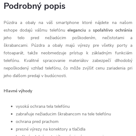
Podrobný popis
Púzdra a obaly na váš smartphone ktoré nájdete na našom
eshope dodajú vášmu telefónu
eleganciu
a
spoľahlivo
ochránia
jeho telo pred nežiadúcim poškodením, nečistotami a
škrabancami. Púzdra a obaly majú výrezy pre všetky porty a
fotoaparát, takže neobmedzuje prístup k základným funkciám
telefónu. Kvalitné spracovanie materiálov zabezpečí dlhodobý
nepoškodený vzhľad telefónu, čo môže zvýšiť cenu zariadenia pri
jeho ďalšom predaji v budúcnosti.
Hlavné výhody
vysoká ochrana tela telefónu
zabraňuje nežiaducim škrabancom na tele telefónu
ochrana pred prachom
presné výrezy na konektory a tlačidla