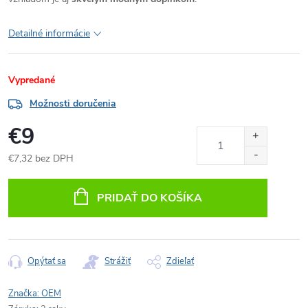
Detailné informácie
Vypredané
Možnosti doručenia
€9
€7,32 bez DPH
Jednotková
cena:
PRIDAŤ DO KOŠÍKA
Opýtať sa
Strážiť
Zdieľať
Značka:
OEM