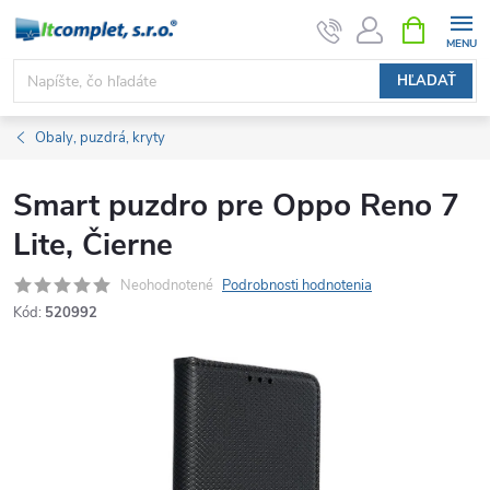
Prejsť
NÁKUPN
KOŠÍK
na
obsah
HĽADAŤ
Obaly, puzdrá, kryty
Smart puzdro pre Oppo Reno 7
Lite, Čierne
Neohodnotené
Podrobnosti hodnotenia
Kód:
520992