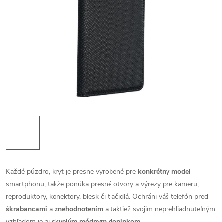
Každé púzdro, kryt je presne vyrobené pre
konkrétny model
smartphonu, takže ponúka presné otvory a výrezy pre kameru,
reproduktory, konektory, blesk či tlačidlá. Ochráni váš telefón pred
škrabancami
a
znehodnotením
a taktiež svojim neprehliadnuteľným
vzhľadom je aj
skvelým módnym doplnkom
.