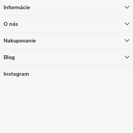
Z
Informácie
á
O nás
p
ä
Nakupovanie
t
Blog
i
Instagram
e