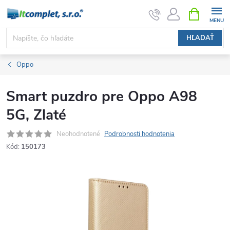
Prejsť
NÁKUPN
KOŠÍK
na
obsah
HĽADAŤ
Oppo
Smart puzdro pre Oppo A98
5G, Zlaté
Neohodnotené
Podrobnosti hodnotenia
Kód:
150173