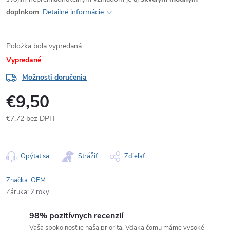
doplnkom
.
Detailné informácie
Položka bola vypredaná…
Vypredané
Možnosti doručenia
€9,50
€7,72 bez DPH
Jednotková
cena:
Opýtať sa
Strážiť
Zdieľať
Značka:
OEM
Záruka
:
2 roky
98% pozitívnych recenzií
Vaša spokojnosť je naša priorita. Vďaka čomu máme vysoké