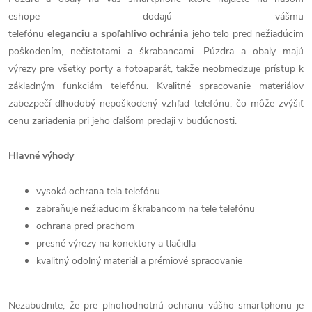
eshope dodajú vášmu
telefónu
eleganciu
a
spoľahlivo
ochránia
jeho telo pred nežiadúcim
poškodením, nečistotami a škrabancami. Púzdra a obaly majú
výrezy pre všetky porty a fotoaparát, takže neobmedzuje prístup k
základným funkciám telefónu. Kvalitné spracovanie materiálov
zabezpečí dlhodobý nepoškodený vzhľad telefónu, čo môže zvýšiť
cenu zariadenia pri jeho ďalšom predaji v budúcnosti.
Hlavné výhody
vysoká ochrana tela telefónu
zabraňuje nežiaducim škrabancom na tele telefónu
ochrana pred prachom
presné výrezy na konektory a tlačidla
kvalitný odolný materiál a prémiové spracovanie
Nezabudnite, že pre plnohodnotnú ochranu vášho smartphonu je