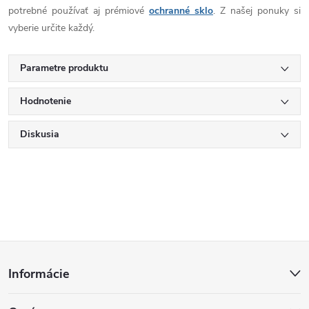
potrebné používať aj prémiové
ochranné sklo
. Z našej ponuky si
vyberie určite každý.
Parametre produktu
Hodnotenie
Diskusia
Z
Informácie
á