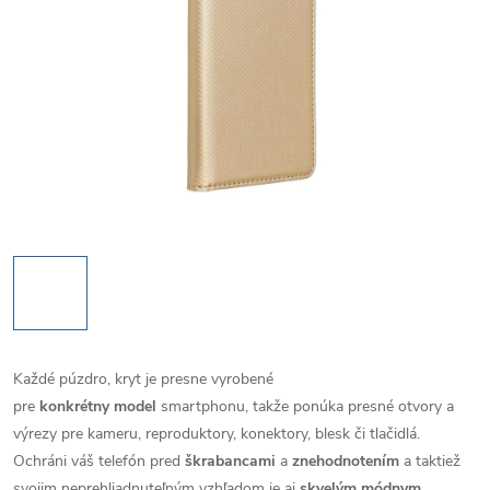
Každé púzdro, kryt je presne vyrobené
pre
konkrétny model
smartphonu, takže ponúka presné otvory a
výrezy pre kameru, reproduktory, konektory, blesk či tlačidlá.
Ochráni váš telefón pred
škrabancami
a
znehodnotením
a taktiež
svojim neprehliadnuteľným vzhľadom je aj
skvelým módnym