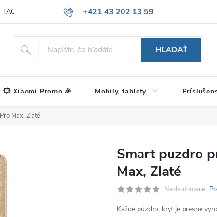
+421 43 202 13 59
FAQ
Blog
HĽADAŤ
💥 Xiaomi Promo 🎉
Mobily, tablety
Príslušen
Pro Max, Zlaté
Smart puzdro p
Max, Zlaté
Neohodnotené
Po
Každé púzdro, kryt je presne vy