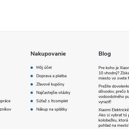
Nakupovanie
Blog
Môj účet
Pre koho je Xia
10 vhodný? Získa
Doprava a platba
miesto vo svete f
Zľavové kupóny
Prežite dovolenk
dôvodov, prečo 
Najčastejšie otázky
vodoodolného pu
upráce
Súťaž s Itcomplet
vyraziť!
zníkov
Nákup na splátky
Xiaomi Elektrick
Ako si vybrať tú
kolobežku, ktor
pohľad na mesto