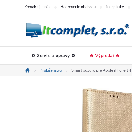
Prejsť
Kontaktujte nás
Hodnotenie obchodu
Na splátky
na
obsah
♻️ Servis a opravy ♻️
🔥 Výpredaj 🔥
Príslušenstvo
Smart puzdro pre Apple iPhone 14 
Domov