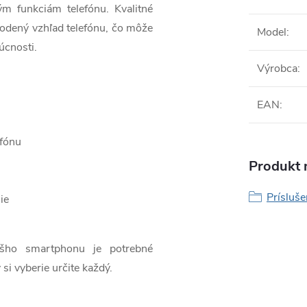
ým funkciám telefónu. Kvalitné
odený vzhľad telefónu, čo môže
Model
:
úcnosti.
Výrobca
:
EAN
:
efónu
Produkt n
Prísluš
ie
ášho smartphonu je potrebné
 si vyberie určite každý.