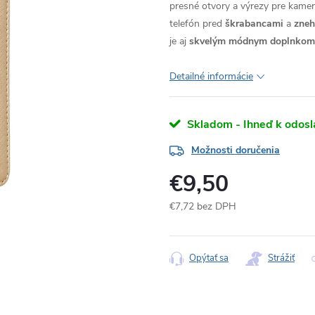
presné otvory a výrezy pre kameru
telefón pred
škrabancami
a
zne
je aj
skvelým módnym doplnkom
Detailné informácie
Skladom - Ihneď k odosl
Možnosti doručenia
€9,50
€7,72 bez DPH
Jednotková
cena:
Opýtať sa
Strážiť