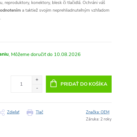
, reproduktory, konektory, blesk či tlačidlá. Ochráni váš
hodnotením
a taktiež svojim neprehliadnuteľným vzhľadom
.
aniu
10.08.2026
PRIDAŤ DO KOŠÍKA
Zdieľať
Tlač
Značka:
OEM
Záruka
:
2 roky