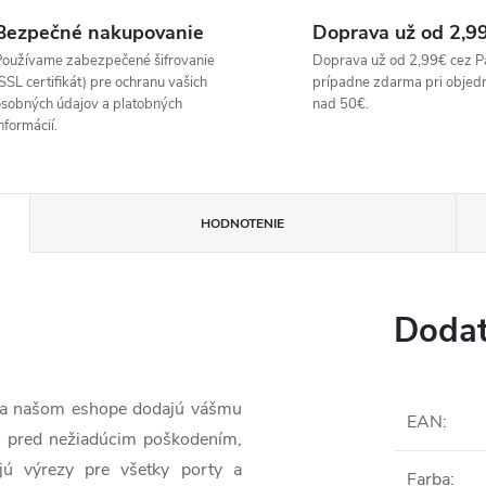
Bezpečné nakupovanie
Doprava už od 2,9
oužívame zabezpečené šifrovanie
Doprava už od 2,99€ cez P
SSL certifikát) pre ochranu vašich
prípadne zdarma pri objed
sobných údajov a platobných
nad 50€.
nformácií.
HODNOTENIE
Dodat
 na našom eshope dodajú vášmu
EAN
:
o pred nežiadúcim poškodením,
jú výrezy pre všetky porty a
Farba
: