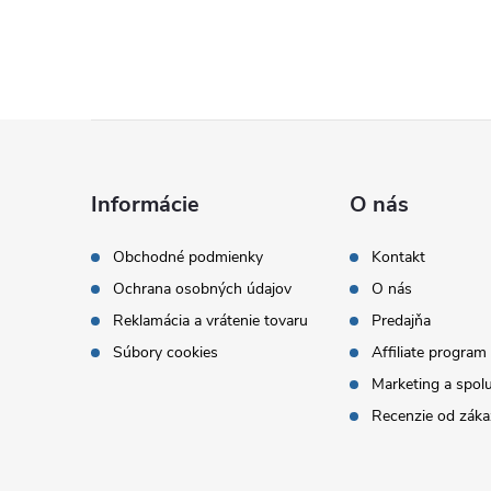
Z
á
Informácie
O nás
p
Obchodné podmienky
Kontakt
Ochrana osobných údajov
O nás
ä
Reklamácia a vrátenie tovaru
Predajňa
t
Súbory cookies
Affiliate program
Marketing a spol
i
Recenzie od záka
e