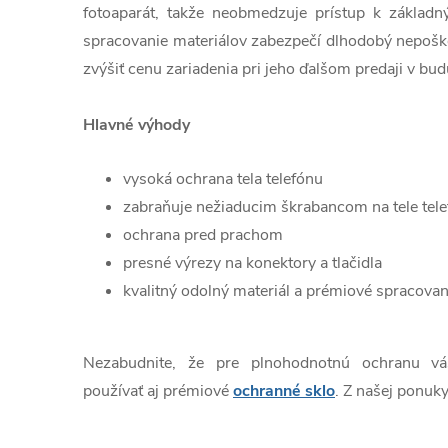
fotoaparát, takže neobmedzuje prístup k základn
spracovanie materiálov zabezpečí dlhodobý nepošk
zvýšiť cenu zariadenia pri jeho ďalšom predaji v bud
Hlavné výhody
vysoká ochrana tela telefónu
zabraňuje nežiaducim škrabancom na tele tel
ochrana pred prachom
presné výrezy na konektory a tlačidla
kvalitný odolný materiál a prémiové spracovan
Nezabudnite, že pre plnohodnotnú ochranu v
používať aj prémiové
ochranné sklo
. Z našej ponuky