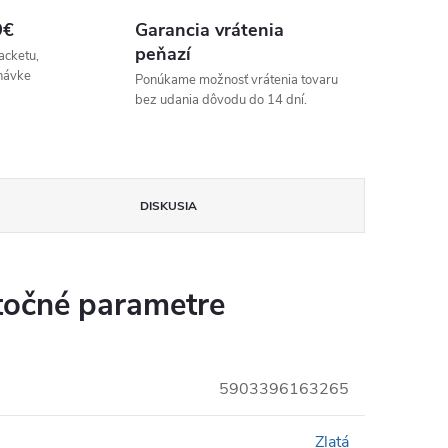
9€
Garancia vrátenia
peňazí
acketu,
návke
Ponúkame možnosť vrátenia tovaru
bez udania dôvodu do 14 dní.
DISKUSIA
očné parametre
5903396163265
Zlatá