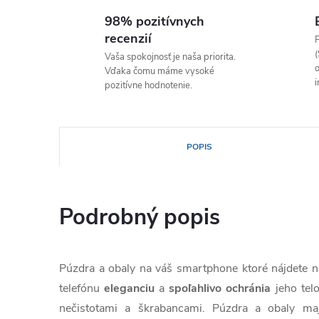
98% pozitívnych
recenzií
P
(
Vaša spokojnosť je naša priorita.
o
Vďaka čomu máme vysoké
i
pozitívne hodnotenie.
POPIS
Podrobný popis
Púzdra a obaly na váš smartphone ktoré nájdete
telefónu
eleganciu
a
spoľahlivo
ochránia
jeho tel
nečistotami a škrabancami. Púzdra a obaly ma