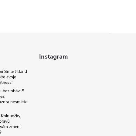
Instagram
omi Smart Band
jte svoje
itness!
u bez obáv: 5
bez
zdra nesmiete
é Kolobežky:
 pravú
á vám zmení
?