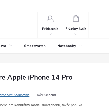
NÁKUPNÝ
KOŠÍK
Prázdny košík
Prihlásenie
stvo
Smartwatch
Notebooky
Počítač
re Apple iPhone 14 Pro
drobnosti hodnotenia
Kód:
582208
robené pre
konkrétny model
smartphonu, takže ponúka