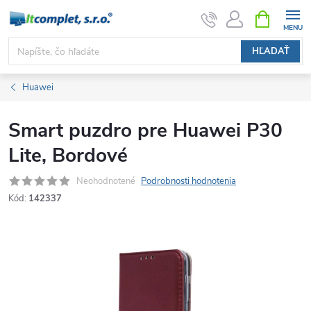
Prejsť
NÁKUPN
KOŠÍK
na
obsah
HĽADAŤ
Huawei
Smart puzdro pre Huawei P30
Lite, Bordové
Neohodnotené
Podrobnosti hodnotenia
Kód:
142337