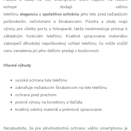
eshope dodajú vášmu
telefónu
eleganciu
a
spoľahlivo
ochránia
jeho telo pred nežiadúcim
poškodením, nečistotami a škrabancami. Púzdra a obaly majú
výrezy pre všetky porty a fotoaparát, takže neobmedzuje prístup k
základným funkciám telefónu. Kvalitné spracovanie materiálov
zabezpečí dlhodobý nepoškodený vzhľad telefónu, čo môže zvýšiť
cenu zariadenia pri jeho ďalšom predaji v budúcnosti.
Hlavné výhody
vysoká ochrana tela telefónu
zabraňuje nežiaducim škrabancom na tele telefónu
ochrana pred prachom
presné výrezy na konektory a tlačidla
kvalitný odolný materiál a prémiové spracovanie
Nezabudnite, že pre plnohodnotnú ochranu vášho smartphonu je