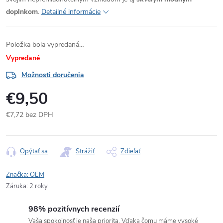
doplnkom
.
Detailné informácie
Položka bola vypredaná…
Vypredané
Možnosti doručenia
€9,50
€7,72 bez DPH
Jednotková
cena:
Opýtať sa
Strážiť
Zdieľať
Značka:
OEM
Záruka
:
2 roky
98% pozitívnych recenzií
Vaša spokojnosť je naša priorita. Vďaka čomu máme vysoké