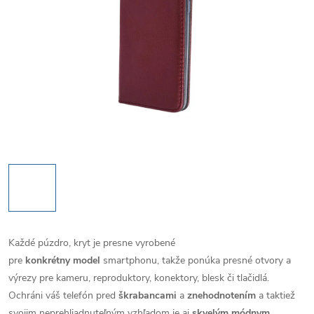
Každé púzdro, kryt je presne vyrobené
pre
konkrétny model
smartphonu, takže ponúka presné otvory a
výrezy pre kameru, reproduktory, konektory, blesk či tlačidlá.
Ochráni váš telefón pred
škrabancami
a
znehodnotením
a taktiež
svojim neprehliadnuteľným vzhľadom je aj
skvelým módnym