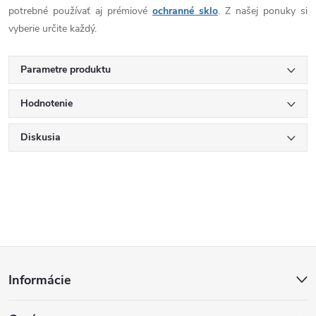
potrebné používať aj prémiové
ochranné sklo
. Z našej ponuky si
vyberie určite každý.
Parametre produktu
Hodnotenie
Diskusia
Z
Informácie
á