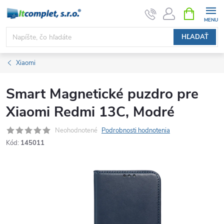
Prejsť
NÁKUPN
KOŠÍK
na
obsah
HĽADAŤ
Xiaomi
Smart Magnetické puzdro pre
Xiaomi Redmi 13C, Modré
Neohodnotené
Podrobnosti hodnotenia
Kód:
145011