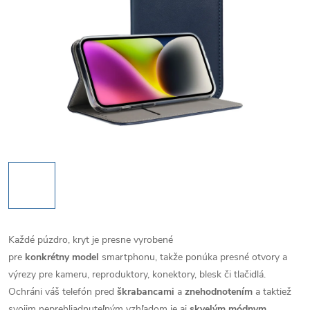
Každé púzdro, kryt je presne vyrobené
pre
konkrétny model
smartphonu, takže ponúka presné otvory a
výrezy pre kameru, reproduktory, konektory, blesk či tlačidlá.
Ochráni váš telefón pred
škrabancami
a
znehodnotením
a taktiež
svojim neprehliadnuteľným vzhľadom je aj
skvelým módnym