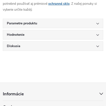
potrebné používať aj prémiové
ochranné sklo
. Z našej ponuky si
vyberie určite každý.
Parametre produktu
Hodnotenie
Diskusia
Z
Informácie
á