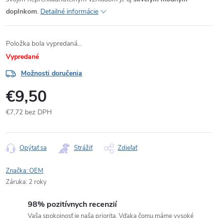
doplnkom
.
Detailné informácie
Položka bola vypredaná…
Vypredané
Možnosti doručenia
€9,50
€7,72 bez DPH
Jednotková
cena:
Opýtať sa
Strážiť
Zdieľať
Značka:
OEM
Záruka
:
2 roky
98% pozitívnych recenzií
Vaša spokojnosť je naša priorita. Vďaka čomu máme vysoké