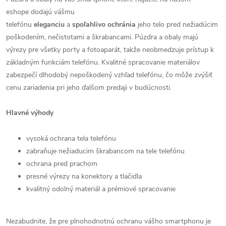
eshope dodajú vášmu
telefónu
eleganciu
a
spoľahlivo
ochránia
jeho telo pred nežiadúcim
poškodením, nečistotami a škrabancami. Púzdra a obaly majú
výrezy pre všetky porty a fotoaparát, takže neobmedzuje prístup k
základným funkciám telefónu. Kvalitné spracovanie materiálov
zabezpečí dlhodobý nepoškodený vzhľad telefónu, čo môže zvýšiť
cenu zariadenia pri jeho ďalšom predaji v budúcnosti.
Hlavné výhody
vysoká ochrana tela telefónu
zabraňuje nežiaducim škrabancom na tele telefónu
ochrana pred prachom
presné výrezy na konektory a tlačidla
kvalitný odolný materiál a prémiové spracovanie
Nezabudnite, že pre plnohodnotnú ochranu vášho smartphonu je