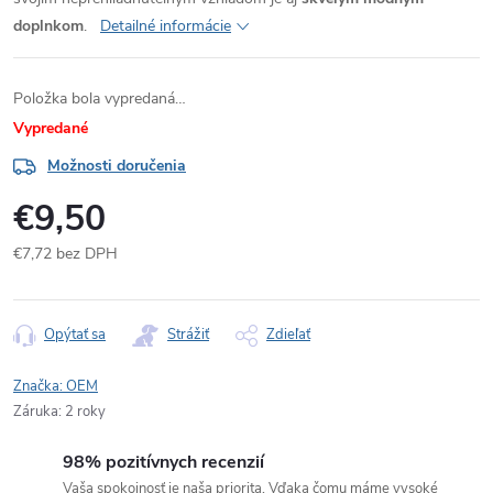
doplnkom
.
Detailné informácie
Položka bola vypredaná…
Vypredané
Možnosti doručenia
€9,50
€7,72 bez DPH
Jednotková
cena:
Opýtať sa
Strážiť
Zdieľať
Značka:
OEM
Záruka
:
2 roky
98% pozitívnych recenzií
Vaša spokojnosť je naša priorita. Vďaka čomu máme vysoké