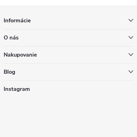
Z
Informácie
á
O nás
p
ä
Nakupovanie
t
Blog
i
Instagram
e