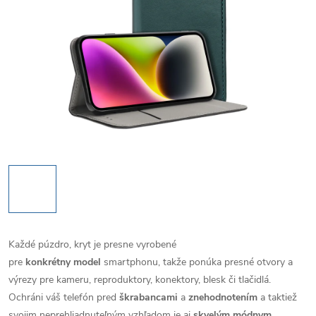
Každé púzdro, kryt je presne vyrobené
pre
konkrétny model
smartphonu, takže ponúka presné otvory a
výrezy pre kameru, reproduktory, konektory, blesk či tlačidlá.
Ochráni váš telefón pred
škrabancami
a
znehodnotením
a taktiež
svojim neprehliadnuteľným vzhľadom je aj
skvelým módnym