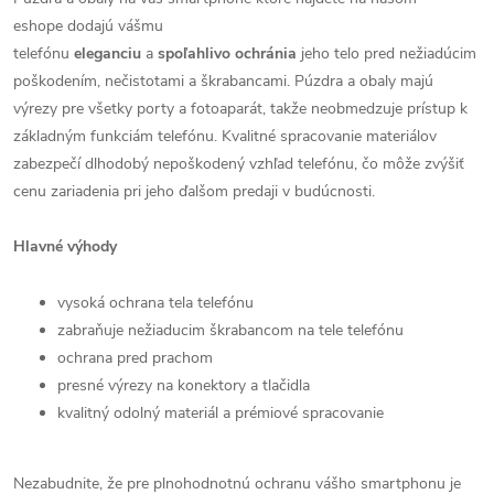
eshope dodajú vášmu
telefónu
eleganciu
a
spoľahlivo
ochránia
jeho telo pred nežiadúcim
poškodením, nečistotami a škrabancami. Púzdra a obaly majú
výrezy pre všetky porty a fotoaparát, takže neobmedzuje prístup k
základným funkciám telefónu. Kvalitné spracovanie materiálov
zabezpečí dlhodobý nepoškodený vzhľad telefónu, čo môže zvýšiť
cenu zariadenia pri jeho ďalšom predaji v budúcnosti.
Hlavné výhody
vysoká ochrana tela telefónu
zabraňuje nežiaducim škrabancom na tele telefónu
ochrana pred prachom
presné výrezy na konektory a tlačidla
kvalitný odolný materiál a prémiové spracovanie
Nezabudnite, že pre plnohodnotnú ochranu vášho smartphonu je