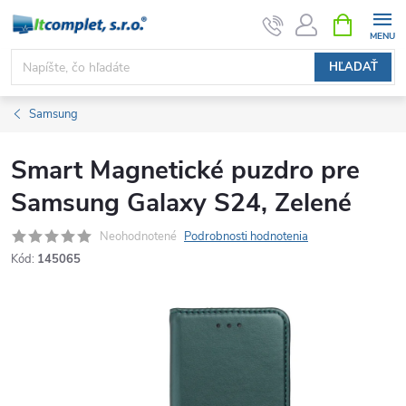
Prejsť
NÁKUPN
KOŠÍK
na
obsah
HĽADAŤ
Samsung
Smart Magnetické puzdro pre
Samsung Galaxy S24, Zelené
Neohodnotené
Podrobnosti hodnotenia
Kód:
145065