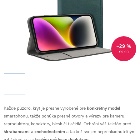
–29 %
€9,90
Každé púzdro, kryt je presne vyrobené pre
konkrétny model
smartphonu, takže ponúka presné otvory a výrezy pre kameru,
reproduktory, konektory, blesk či tlačidlá. Ochráni váš telefón pred
škrabancami
a
znehodnotením
a taktiež svojim neprehliadnuteľným
vzhľadom je aj
skvelým módnym doplnkom
.