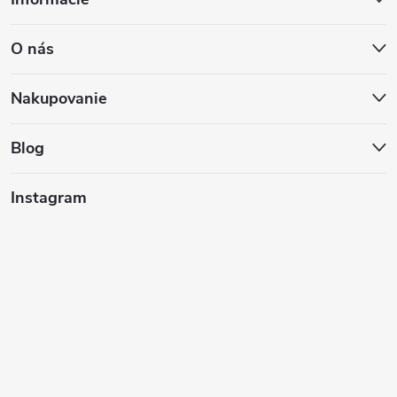
á
O nás
p
ä
Nakupovanie
t
Blog
i
Instagram
e