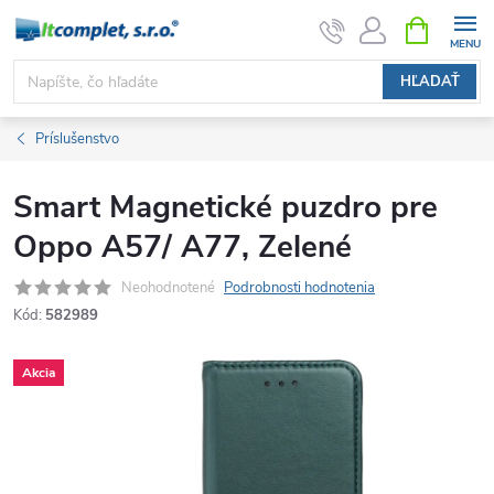
Prejsť
NÁKUPN
KOŠÍK
na
obsah
HĽADAŤ
Príslušenstvo
Smart Magnetické puzdro pre
Oppo A57/ A77, Zelené
Neohodnotené
Podrobnosti hodnotenia
Kód:
582989
Akcia