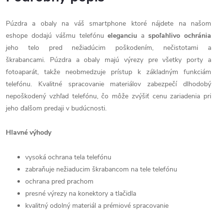
Púzdra a obaly na váš smartphone ktoré nájdete na našom
eshope dodajú vášmu telefónu
eleganciu
a
spoľahlivo
ochránia
jeho telo pred nežiadúcim poškodením, nečistotami a
škrabancami. Púzdra a obaly majú výrezy pre všetky porty a
fotoaparát, takže neobmedzuje prístup k základným funkciám
telefónu. Kvalitné spracovanie materiálov zabezpečí dlhodobý
nepoškodený vzhľad telefónu, čo môže zvýšiť cenu zariadenia pri
jeho ďalšom predaji v budúcnosti.
Hlavné výhody
vysoká ochrana tela telefónu
zabraňuje nežiaducim škrabancom na tele telefónu
ochrana pred prachom
presné výrezy na konektory a tlačidla
kvalitný odolný materiál a prémiové spracovanie