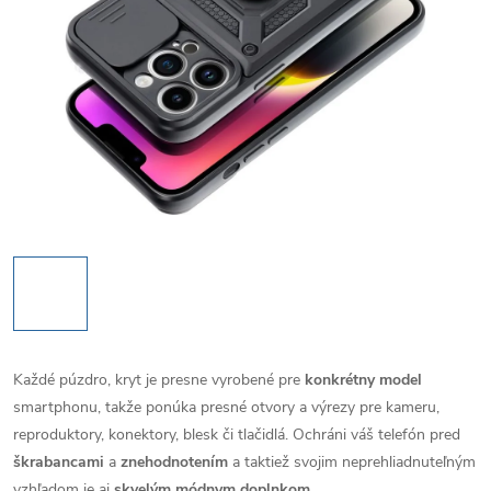
Každé púzdro, kryt je presne vyrobené pre
konkrétny model
smartphonu, takže ponúka presné otvory a výrezy pre kameru,
reproduktory, konektory, blesk či tlačidlá. Ochráni váš telefón pred
škrabancami
a
znehodnotením
a taktiež svojim neprehliadnuteľným
vzhľadom je aj
skvelým módnym doplnkom
.