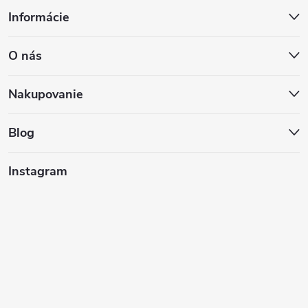
Z
Informácie
á
O nás
p
ä
Nakupovanie
t
Blog
i
Instagram
e