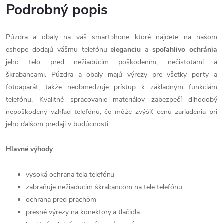
Podrobný popis
Púzdra a obaly na váš smartphone ktoré nájdete na našom
eshope dodajú vášmu telefónu
eleganciu
a
spoľahlivo
ochránia
jeho telo pred nežiadúcim poškodením, nečistotami a
škrabancami. Púzdra a obaly majú výrezy pre všetky porty a
fotoaparát, takže neobmedzuje prístup k základným funkciám
telefónu. Kvalitné spracovanie materiálov zabezpečí dlhodobý
nepoškodený vzhľad telefónu, čo môže zvýšiť cenu zariadenia pri
jeho ďalšom predaji v budúcnosti.
Hlavné výhody
vysoká ochrana tela telefónu
zabraňuje nežiaducim škrabancom na tele telefónu
ochrana pred prachom
presné výrezy na konektory a tlačidla