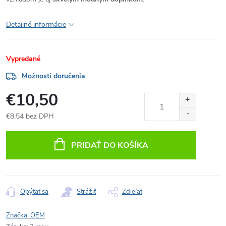
Detailné informácie
Vypredané
Možnosti doručenia
€10,50
€8,54 bez DPH
Jednotková
cena:
PRIDAŤ DO KOŠÍKA
Opýtať sa
Strážiť
Zdieľať
Značka:
OEM