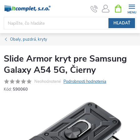
Prejsť
NÁKUPN
KOŠÍK
na
obsah
HĽADAŤ
Obaly, puzdrá, kryty
Slide Armor kryt pre Samsung
Galaxy A54 5G, Čierny
Neohodnotené
Podrobnosti hodnotenia
Kód:
590060