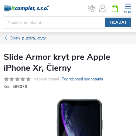
Prejsť
NÁKUPN
KOŠÍK
na
obsah
HĽADAŤ
Obaly, puzdrá, kryty
Slide Armor kryt pre Apple
iPhone Xr, Čierny
Neohodnotené
Podrobnosti hodnotenia
Kód:
586076