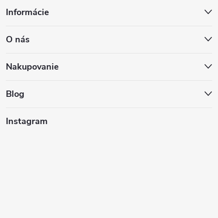
Z
Informácie
á
O nás
p
ä
Nakupovanie
t
Blog
i
Instagram
e