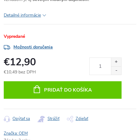
Detailné informácie
Vypredané
Možnosti doručenia
€12,90
€10,49 bez DPH
Jednotková
cena:
PRIDAŤ DO KOŠÍKA
Opýtať sa
Strážiť
Zdieľať
Značka:
OEM