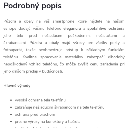
Podrobný popis
Púzdra a obaly na váš smartphone ktoré nájdete na našom
eshope dodajú vášmu telefónu
eleganciu
a
spoľahlivo
ochránia
jeho telo pred nežiadúcim poškodením, nečistotami a
škrabancami. Púzdra a obaly majú výrezy pre všetky porty a
fotoaparát, takže neobmedzuje prístup k základným funkciám
telefónu. Kvalitné spracovanie materiálov zabezpečí dlhodobý
nepoškodený vzhľad telefónu, čo môže zvýšiť cenu zariadenia pri
jeho ďalšom predaji v budúcnosti.
Hlavné výhody
vysoká ochrana tela telefónu
zabraňuje nežiaducim škrabancom na tele telefónu
ochrana pred prachom
presné výrezy na konektory a tlačidla