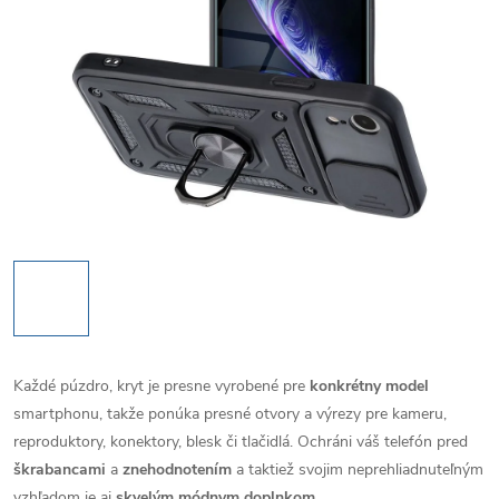
Každé púzdro, kryt je presne vyrobené pre
konkrétny model
smartphonu, takže ponúka presné otvory a výrezy pre kameru,
reproduktory, konektory, blesk či tlačidlá. Ochráni váš telefón pred
škrabancami
a
znehodnotením
a taktiež svojim neprehliadnuteľným
vzhľadom je aj
skvelým módnym doplnkom
.