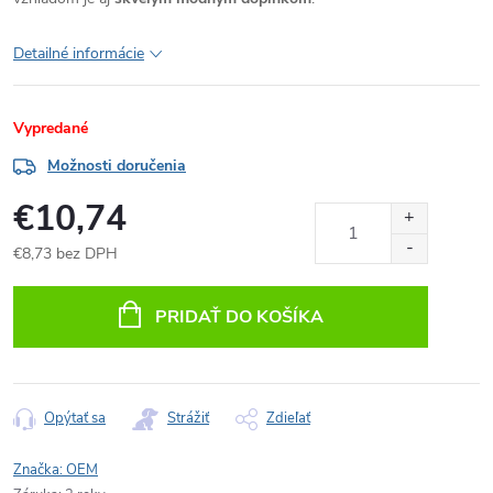
Detailné informácie
Vypredané
Možnosti doručenia
€10,74
€8,73 bez DPH
Jednotková
cena:
PRIDAŤ DO KOŠÍKA
Opýtať sa
Strážiť
Zdieľať
Značka:
OEM