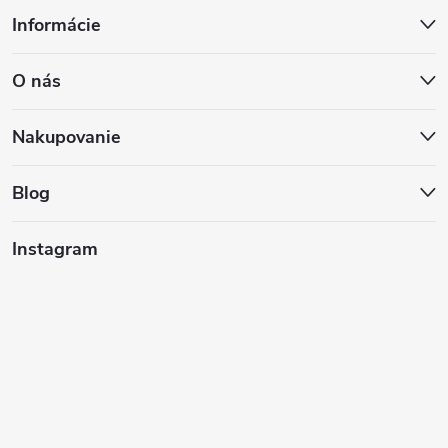
Z
Informácie
á
O nás
p
ä
Nakupovanie
t
Blog
i
Instagram
e