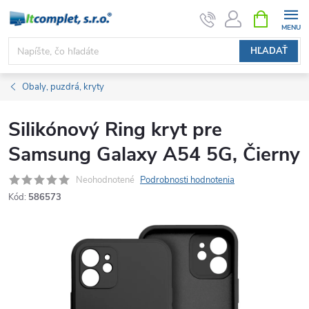
Prejsť
NÁKUPN
KOŠÍK
na
obsah
HĽADAŤ
Obaly, puzdrá, kryty
Silikónový Ring kryt pre
Samsung Galaxy A54 5G, Čierny
Neohodnotené
Podrobnosti hodnotenia
Kód:
586573