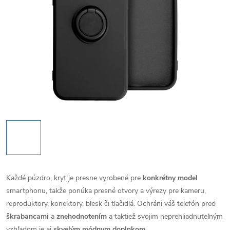
Každé púzdro, kryt je presne vyrobené pre
konkrétny model
smartphonu, takže ponúka presné otvory a výrezy pre kameru,
reproduktory, konektory, blesk či tlačidlá. Ochráni váš telefón pred
škrabancami
a
znehodnotením
a taktiež svojim neprehliadnuteľným
vzhľadom je aj
skvelým módnym doplnkom
.