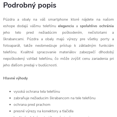
Podrobný popis
Púzdra a obaly na váš smartphone ktoré nájdete na našom
eshope dodajú vášmu telefónu
eleganciu
a
spoľahlivo
ochránia
jeho telo pred nežiadúcim poškodením, nečistotami a
škrabancami. Púzdra a obaly majú výrezy pre všetky porty a
fotoaparát, takže neobmedzuje prístup k základným funkciám
telefónu. Kvalitné spracovanie materiálov zabezpečí dlhodobý
nepoškodený vzhľad telefónu, čo môže zvýšiť cenu zariadenia pri
jeho ďalšom predaji v budúcnosti.
Hlavné výhody
vysoká ochrana tela telefónu
zabraňuje nežiaducim škrabancom na tele telefónu
ochrana pred prachom
presné výrezy na konektory a tlačidla