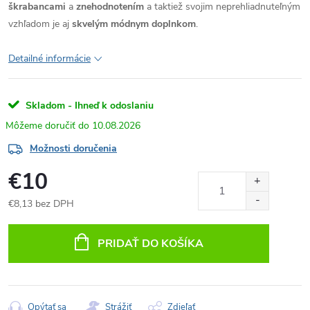
škrabancami
a
znehodnotením
a taktiež svojim neprehliadnuteľným
vzhľadom je aj
skvelým módnym doplnkom
.
Detailné informácie
Skladom - Ihneď k odoslaniu
10.08.2026
Možnosti doručenia
€10
€8,13 bez DPH
Jednotková
cena:
PRIDAŤ DO KOŠÍKA
Opýtať sa
Strážiť
Zdieľať