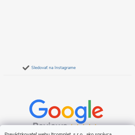
Sledovať na Instagrame
Prevádzkovateľ webu Itcomplet, s.r.o., ako správca