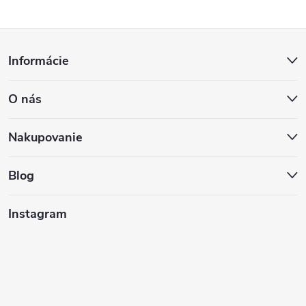
Z
Informácie
á
O nás
p
ä
Nakupovanie
t
Blog
i
Instagram
e