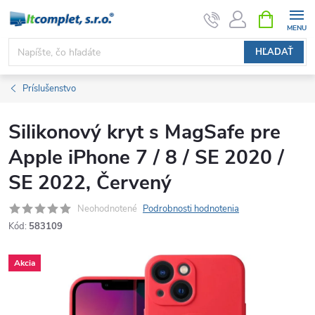
Prejsť
NÁKUPN
KOŠÍK
na
obsah
HĽADAŤ
Príslušenstvo
Silikonový kryt s MagSafe pre
Apple iPhone 7 / 8 / SE 2020 /
SE 2022, Červený
Neohodnotené
Podrobnosti hodnotenia
Kód:
583109
Akcia