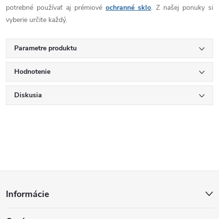
potrebné používať aj prémiové
ochranné sklo
. Z našej ponuky si
vyberie určite každý.
Parametre produktu
Hodnotenie
Diskusia
Z
Informácie
á