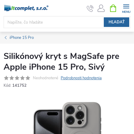
Prejsť
NÁKUPN
KOŠÍK
na
obsah
HĽADAŤ
iPhone 15 Pro
Silikónový kryt s MagSafe pre
Apple iPhone 15 Pro, Sivý
Neohodnotené
Podrobnosti hodnotenia
Kód:
141752