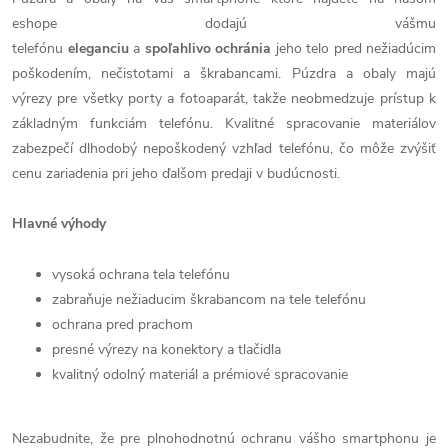
eshope dodajú vášmu
telefónu
eleganciu
a
spoľahlivo
ochránia
jeho telo pred nežiadúcim
poškodením, nečistotami a škrabancami. Púzdra a obaly majú
výrezy pre všetky porty a fotoaparát, takže neobmedzuje prístup k
základným funkciám telefónu. Kvalitné spracovanie materiálov
zabezpečí dlhodobý nepoškodený vzhľad telefónu, čo môže zvýšiť
cenu zariadenia pri jeho ďalšom predaji v budúcnosti.
Hlavné výhody
vysoká ochrana tela telefónu
zabraňuje nežiaducim škrabancom na tele telefónu
ochrana pred prachom
presné výrezy na konektory a tlačidla
kvalitný odolný materiál a prémiové spracovanie
Nezabudnite, že pre plnohodnotnú ochranu vášho smartphonu je