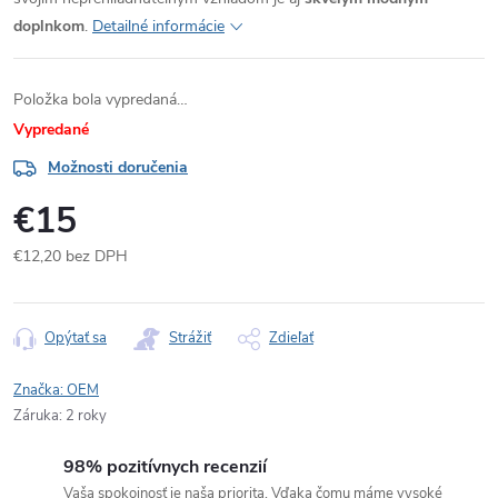
doplnkom
.
Detailné informácie
Položka bola vypredaná…
Vypredané
Možnosti doručenia
€15
€12,20 bez DPH
Jednotková
cena:
Opýtať sa
Strážiť
Zdieľať
Značka:
OEM
Záruka
:
2 roky
98% pozitívnych recenzií
Vaša spokojnosť je naša priorita. Vďaka čomu máme vysoké