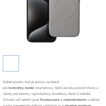
Každé púzdro, kryt je presne vyrobené
pre
konkrétny model
smartphonu, takže ponúka presné otvory a
výrezy pre kameru, reproduktory, konektory, blesk či tlačidlá.
Ochráni váš telefón pred
škrabancami
a
znehodnotením
a taktiež
svojim neprehliadnuteľným vzhľadom je aj
skvelým módnym