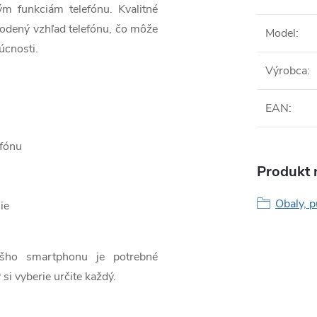
ým funkciám telefónu. Kvalitné
odený vzhľad telefónu, čo môže
Model
:
úcnosti.
Výrobca
:
EAN
:
efónu
Produkt n
Obaly, p
ie
ášho smartphonu je potrebné
 si vyberie určite každý.