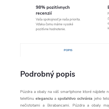
98% pozitívnych
recenzií
P
(
Vaša spokojnosť je naša priorita.
o
Vďaka čomu máme vysoké
i
pozitívne hodnotenie.
POPIS
Podrobný popis
Púzdra a obaly na váš smartphone ktoré nájdete
telefónu
eleganciu
a
spoľahlivo
ochránia
jeho tel
nečistotami a škrabancami. Púzdra a obaly ma