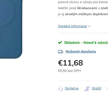
presné otvory a výrezy pre kameru
telefón pred
škrabancami
a
zne
je aj
skvelým módnym doplnkom
Detailné informácie
Skladom - Ihneď k odosl
Možnosti doručenia
€11,68
€9,50 bez DPH
Jednotková
cena:
Opýtať sa
Strážiť