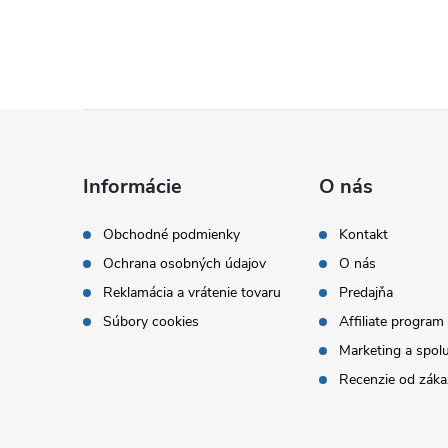
Z
á
Informácie
O nás
p
Obchodné podmienky
Kontakt
Ochrana osobných údajov
O nás
ä
Reklamácia a vrátenie tovaru
Predajňa
t
Súbory cookies
Affiliate program
Marketing a spol
i
Recenzie od záka
e