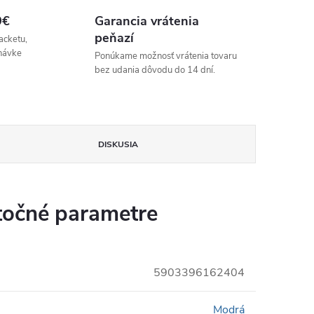
9€
Garancia vrátenia
peňazí
acketu,
návke
Ponúkame možnosť vrátenia tovaru
bez udania dôvodu do 14 dní.
DISKUSIA
očné parametre
5903396162404
Modrá