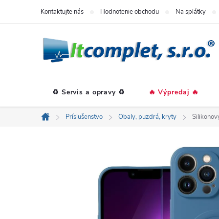
Prejsť
Kontaktujte nás
Hodnotenie obchodu
Na splátky
na
obsah
♻️ Servis a opravy ♻️
🔥 Výpredaj 🔥
Príslušenstvo
Obaly, puzdrá, kryty
Silikonov
Domov