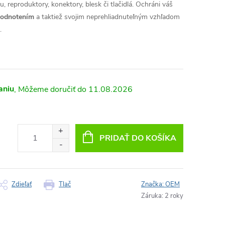
, reproduktory, konektory, blesk či tlačidlá. Ochráni váš
hodnotením
a taktiež svojim neprehliadnuteľným vzhľadom
.
aniu
11.08.2026
PRIDAŤ DO KOŠÍKA
Zdieľať
Tlač
Značka:
OEM
Záruka
:
2 roky