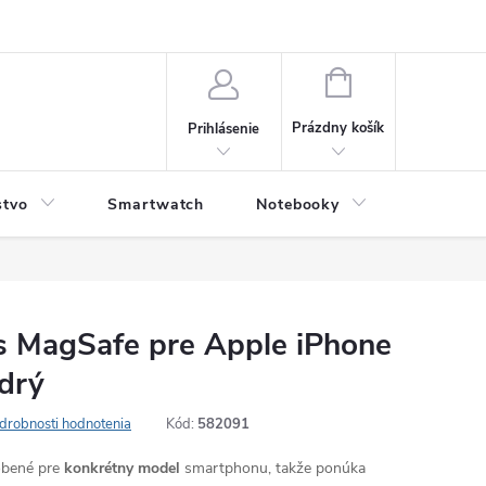
NÁKUPNÝ
KOŠÍK
Prázdny košík
Prihlásenie
stvo
Smartwatch
Notebooky
Počítač
 s MagSafe pre Apple iPhone
drý
drobnosti hodnotenia
Kód:
582091
robené pre
konkrétny model
smartphonu, takže ponúka