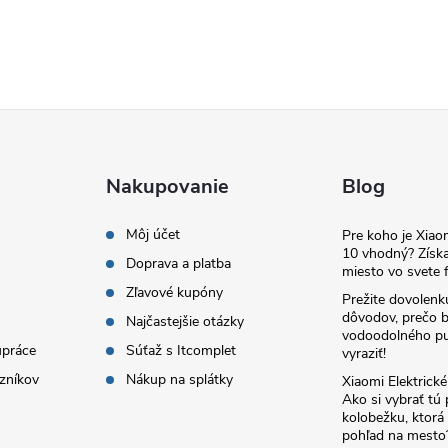
Nakupovanie
Blog
Môj účet
Pre koho je Xia
10 vhodný? Získa
Doprava a platba
miesto vo svete f
Zľavové kupóny
Prežite dovolenk
dôvodov, prečo 
Najčastejšie otázky
vodoodolného pu
upráce
Súťaž s Itcomplet
vyraziť!
zníkov
Nákup na splátky
Xiaomi Elektrick
Ako si vybrať tú
kolobežku, ktor
pohľad na mesto