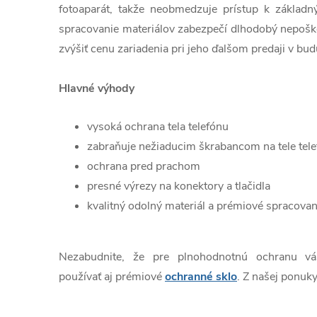
fotoaparát, takže neobmedzuje prístup k základn
spracovanie materiálov zabezpečí dlhodobý nepošk
zvýšiť cenu zariadenia pri jeho ďalšom predaji v bud
Hlavné výhody
vysoká ochrana tela telefónu
zabraňuje nežiaducim škrabancom na tele tel
ochrana pred prachom
presné výrezy na konektory a tlačidla
kvalitný odolný materiál a prémiové spracovan
Nezabudnite, že pre plnohodnotnú ochranu v
používať aj prémiové
ochranné sklo
. Z našej ponuky