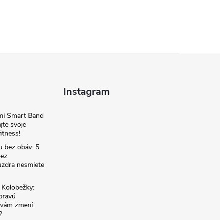
Instagram
omi Smart Band
jte svoje
itness!
u bez obáv: 5
bez
zdra nesmiete
é Kolobežky:
 pravú
á vám zmení
?