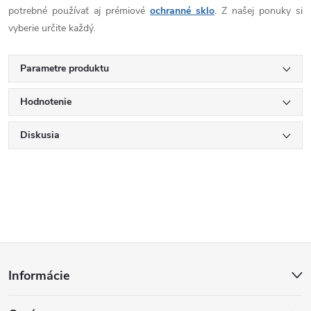
potrebné používať aj prémiové
ochranné sklo
. Z našej ponuky si
vyberie určite každý.
Parametre produktu
Hodnotenie
Diskusia
Z
Informácie
á