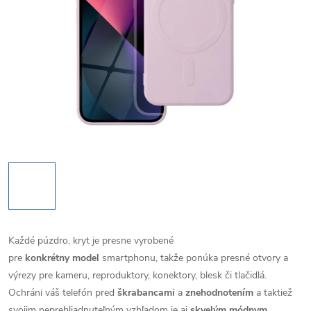
Každé púzdro, kryt je presne vyrobené
pre
konkrétny model
smartphonu, takže ponúka presné otvory a
výrezy pre kameru, reproduktory, konektory, blesk či tlačidlá.
Ochráni váš telefón pred
škrabancami
a
znehodnotením
a taktiež
svojim neprehliadnuteľným vzhľadom je aj
skvelým módnym