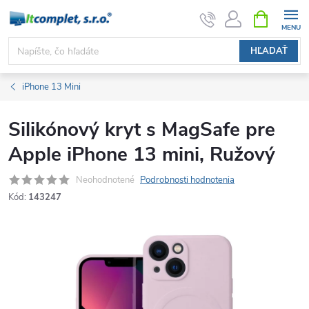
Prejsť
NÁKUPN
KOŠÍK
na
obsah
HĽADAŤ
iPhone 13 Mini
Silikónový kryt s MagSafe pre
Apple iPhone 13 mini, Ružový
Neohodnotené
Podrobnosti hodnotenia
Kód:
143247