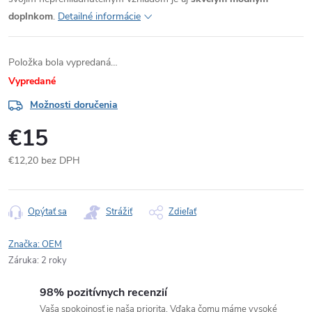
doplnkom
.
Detailné informácie
Položka bola vypredaná…
Vypredané
Možnosti doručenia
€15
€12,20 bez DPH
Jednotková
cena:
Opýtať sa
Strážiť
Zdieľať
Značka:
OEM
Záruka
:
2 roky
98% pozitívnych recenzií
Vaša spokojnosť je naša priorita. Vďaka čomu máme vysoké