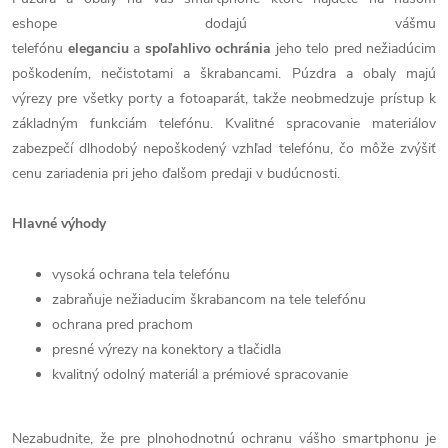
eshope dodajú vášmu
telefónu
eleganciu
a
spoľahlivo
ochránia
jeho telo pred nežiadúcim
poškodením, nečistotami a škrabancami. Púzdra a obaly majú
výrezy pre všetky porty a fotoaparát, takže neobmedzuje prístup k
základným funkciám telefónu. Kvalitné spracovanie materiálov
zabezpečí dlhodobý nepoškodený vzhľad telefónu, čo môže zvýšiť
cenu zariadenia pri jeho ďalšom predaji v budúcnosti.
Hlavné výhody
vysoká ochrana tela telefónu
zabraňuje nežiaducim škrabancom na tele telefónu
ochrana pred prachom
presné výrezy na konektory a tlačidla
kvalitný odolný materiál a prémiové spracovanie
Nezabudnite, že pre plnohodnotnú ochranu vášho smartphonu je