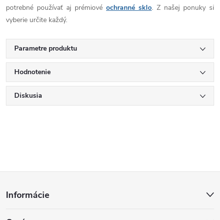
potrebné používať aj prémiové
ochranné sklo
. Z našej ponuky si
vyberie určite každý.
Parametre produktu
Hodnotenie
Diskusia
Z
Informácie
á