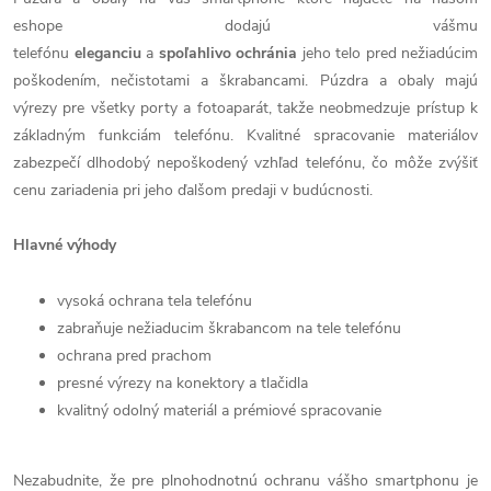
eshope dodajú vášmu
telefónu
eleganciu
a
spoľahlivo
ochránia
jeho telo pred nežiadúcim
poškodením, nečistotami a škrabancami. Púzdra a obaly majú
výrezy pre všetky porty a fotoaparát, takže neobmedzuje prístup k
základným funkciám telefónu. Kvalitné spracovanie materiálov
zabezpečí dlhodobý nepoškodený vzhľad telefónu, čo môže zvýšiť
cenu zariadenia pri jeho ďalšom predaji v budúcnosti.
Hlavné výhody
vysoká ochrana tela telefónu
zabraňuje nežiaducim škrabancom na tele telefónu
ochrana pred prachom
presné výrezy na konektory a tlačidla
kvalitný odolný materiál a prémiové spracovanie
Nezabudnite, že pre plnohodnotnú ochranu vášho smartphonu je