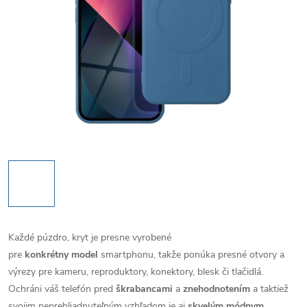
Každé púzdro, kryt je presne vyrobené
pre
konkrétny model
smartphonu, takže ponúka presné otvory a
výrezy pre kameru, reproduktory, konektory, blesk či tlačidlá.
Ochráni váš telefón pred
škrabancami
a
znehodnotením
a taktiež
svojim neprehliadnuteľným vzhľadom je aj
skvelým módnym