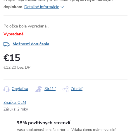
doplnkom.
Detailné informácie
Položka bola vypredaná…
Vypredané
Možnosti doručenia
€15
€12,20 bez DPH
Jednotková
cena:
Opýtať sa
Strážiť
Zdieľať
Značka:
OEM
Záruka
:
2 roky
98% pozitívnych recenzií
Vaša spokojnosť je naša priorita. Vďaka čomu máme vysoké