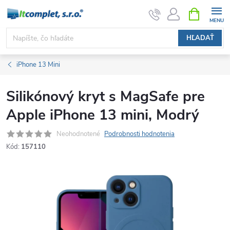
Prejsť
NÁKUPN
KOŠÍK
na
obsah
HĽADAŤ
iPhone 13 Mini
Silikónový kryt s MagSafe pre
Apple iPhone 13 mini, Modrý
Neohodnotené
Podrobnosti hodnotenia
Kód:
157110