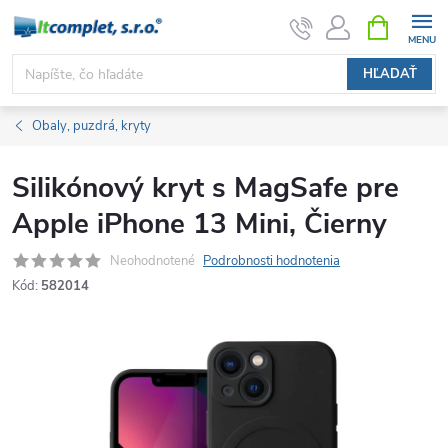
Prejsť
NÁKUPN
KOŠÍK
na
obsah
HĽADAŤ
Obaly, puzdrá, kryty
Silikónový kryt s MagSafe pre
Apple iPhone 13 Mini, Čierny
Neohodnotené
Podrobnosti hodnotenia
Kód:
582014