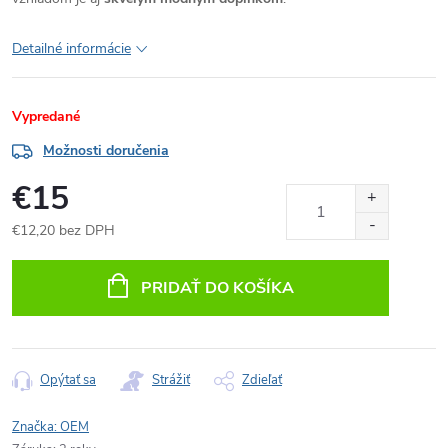
Detailné informácie
Vypredané
Možnosti doručenia
€15
€12,20 bez DPH
Jednotková
cena:
PRIDAŤ DO KOŠÍKA
Opýtať sa
Strážiť
Zdieľať
Značka:
OEM