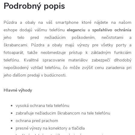
Podrobný popis
Púzdra a obaly na váš smartphone ktoré nájdete na našom
eshope dodajú vášmu telefónu
eleganciu
a
spoľahlivo
ochránia
jeho telo pred nežiadúcim poškodením, nečistotami a
škrabancami. Púzdra a obaly majú výrezy pre všetky porty a
fotoaparát, takže neobmedzuje prístup k základným funkciám
telefónu. Kvalitné spracovanie materiálov zabezpečí dlhodobý
nepoškodený vzhľad telefónu, čo môže zvýšiť cenu zariadenia pri
jeho ďalšom predaji v budúcnosti.
Hlavné výhody
vysoká ochrana tela telefónu
zabraňuje nežiaducim škrabancom na tele telefónu
ochrana pred prachom
presné výrezy na konektory a tlačidla