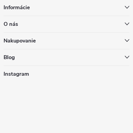
Z
Informácie
á
O nás
p
ä
Nakupovanie
t
Blog
i
Instagram
e