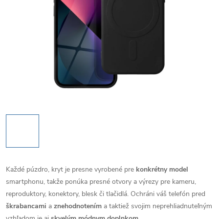
Každé púzdro, kryt je presne vyrobené pre
konkrétny model
smartphonu, takže ponúka presné otvory a výrezy pre kameru,
reproduktory, konektory, blesk či tlačidlá. Ochráni váš telefón pred
škrabancami
a
znehodnotením
a taktiež svojim neprehliadnuteľným
vzhľadom je aj
skvelým módnym doplnkom
.