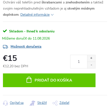
Ochráni váš telefón pred
škrabancami
a
znehodnotením
a taktiež
svojim neprehliadnuteľným vzhľadom je aj
skvelým módnym
doplnkom
.
Detailné informácie
Skladom - Ihneď k odoslaniu
11.08.2026
Možnosti doručenia
€15
€12,20 bez DPH
Jednotková
cena:
PRIDAŤ DO KOŠÍKA
Opýtať sa
Strážiť
Zdieľať