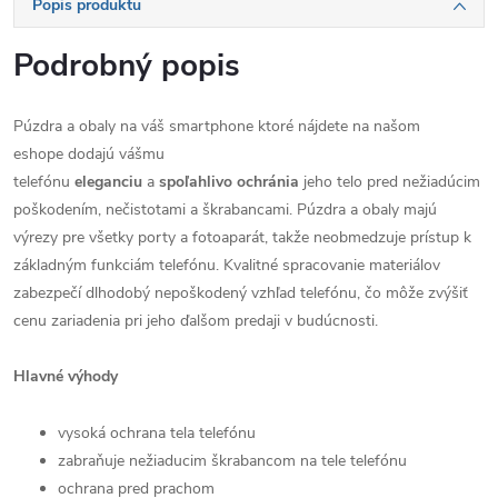
Popis produktu
Podrobný popis
Púzdra a obaly na váš smartphone ktoré nájdete na našom
eshope dodajú vášmu
telefónu
eleganciu
a
spoľahlivo
ochránia
jeho telo pred nežiadúcim
poškodením, nečistotami a škrabancami. Púzdra a obaly majú
výrezy pre všetky porty a fotoaparát, takže neobmedzuje prístup k
základným funkciám telefónu. Kvalitné spracovanie materiálov
zabezpečí dlhodobý nepoškodený vzhľad telefónu, čo môže zvýšiť
cenu zariadenia pri jeho ďalšom predaji v budúcnosti.
Hlavné výhody
vysoká ochrana tela telefónu
zabraňuje nežiaducim škrabancom na tele telefónu
ochrana pred prachom