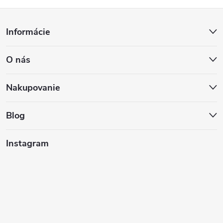
Z
Informácie
á
O nás
p
ä
Nakupovanie
t
Blog
i
Instagram
e