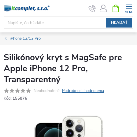
Prejsť
NÁKUPN
KOŠÍK
na
obsah
HĽADAŤ
iPhone 12/12 Pro
Silikónový kryt s MagSafe pre
Apple iPhone 12 Pro,
Transparentný
Neohodnotené
Podrobnosti hodnotenia
Kód:
155876