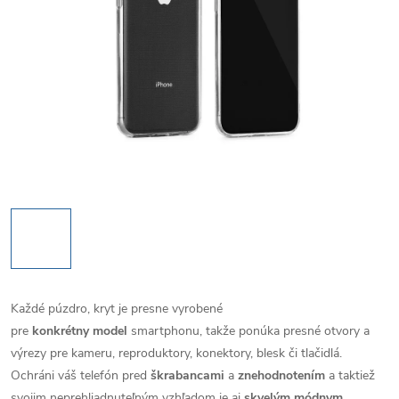
Každé púzdro, kryt je presne vyrobené
pre
konkrétny model
smartphonu, takže ponúka presné otvory a
výrezy pre kameru, reproduktory, konektory, blesk či tlačidlá.
Ochráni váš telefón pred
škrabancami
a
znehodnotením
a taktiež
svojim neprehliadnuteľným vzhľadom je aj
skvelým módnym