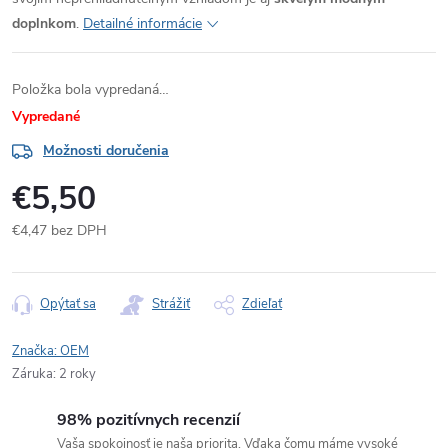
doplnkom
.
Detailné informácie
Položka bola vypredaná…
Vypredané
Možnosti doručenia
€5,50
€4,47 bez DPH
Jednotková
cena:
Opýtať sa
Strážiť
Zdieľať
Značka:
OEM
Záruka
:
2 roky
98% pozitívnych recenzií
Vaša spokojnosť je naša priorita. Vďaka čomu máme vysoké