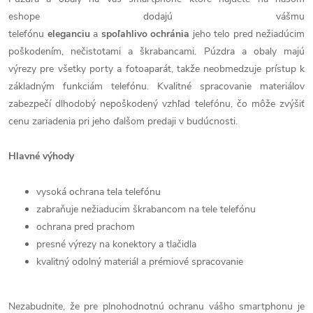
eshope dodajú vášmu
telefónu
eleganciu
a
spoľahlivo
ochránia
jeho telo pred nežiadúcim
poškodením, nečistotami a škrabancami. Púzdra a obaly majú
výrezy pre všetky porty a fotoaparát, takže neobmedzuje prístup k
základným funkciám telefónu. Kvalitné spracovanie materiálov
zabezpečí dlhodobý nepoškodený vzhľad telefónu, čo môže zvýšiť
cenu zariadenia pri jeho ďalšom predaji v budúcnosti.
Hlavné výhody
vysoká ochrana tela telefónu
zabraňuje nežiaducim škrabancom na tele telefónu
ochrana pred prachom
presné výrezy na konektory a tlačidla
kvalitný odolný materiál a prémiové spracovanie
Nezabudnite, že pre plnohodnotnú ochranu vášho smartphonu je