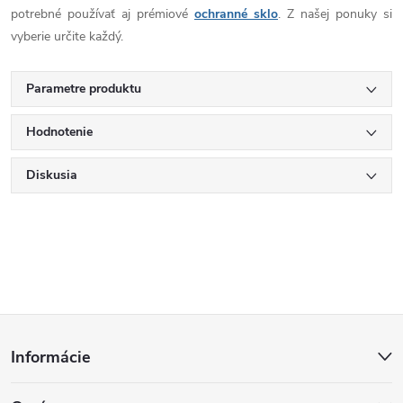
potrebné používať aj prémiové
ochranné sklo
. Z našej ponuky si
vyberie určite každý.
Parametre produktu
Hodnotenie
Diskusia
Z
Informácie
á