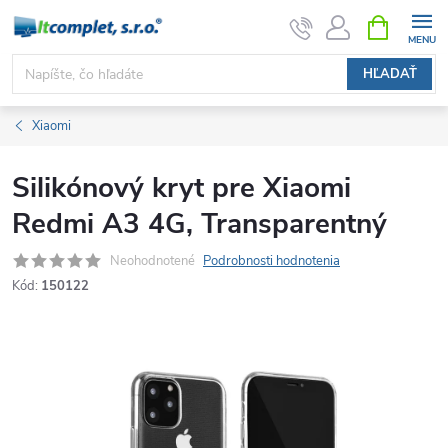
Prejsť
NÁKUPN
KOŠÍK
na
obsah
HĽADAŤ
Xiaomi
Silikónový kryt pre Xiaomi
Redmi A3 4G, Transparentný
Neohodnotené
Podrobnosti hodnotenia
Kód:
150122