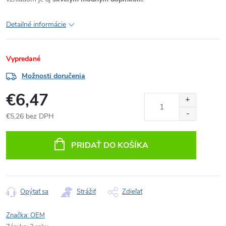
Detailné informácie
Vypredané
Možnosti doručenia
€6,47
€5,26 bez DPH
Jednotková
cena:
PRIDAŤ DO KOŠÍKA
Opýtať sa
Strážiť
Zdieľať
Značka:
OEM