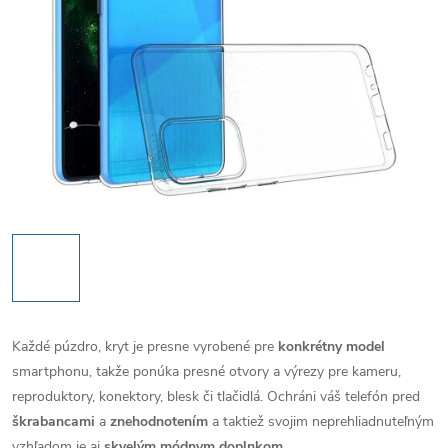
Každé púzdro, kryt je presne vyrobené pre
konkrétny model
smartphonu, takže ponúka presné otvory a výrezy pre kameru,
reproduktory, konektory, blesk či tlačidlá. Ochráni váš telefón pred
škrabancami
a
znehodnotením
a taktiež svojim neprehliadnuteľným
vzhľadom je aj
skvelým módnym doplnkom
.