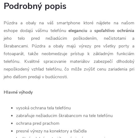
Podrobný popis
Púzdra a obaly na váš smartphone ktoré nájdete na našom
eshope dodajú vášmu telefónu
eleganciu
a
spoľahlivo
ochránia
jeho telo pred nežiadúcim poškodením, nečistotami a
škrabancami. Púzdra a obaly majú výrezy pre všetky porty a
fotoaparát, takže neobmedzuje prístup k základným funkciám
telefónu. Kvalitné spracovanie materiálov zabezpečí dlhodobý
nepoškodený vzhľad telefónu, čo môže zvýšiť cenu zariadenia pri
jeho ďalšom predaji v budúcnosti.
Hlavné výhody
vysoká ochrana tela telefónu
zabraňuje nežiaducim škrabancom na tele telefónu
ochrana pred prachom
presné výrezy na konektory a tlačidla