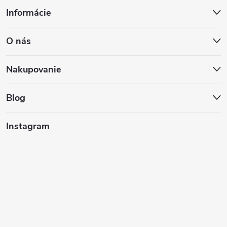
Z
Informácie
á
O nás
p
ä
Nakupovanie
t
Blog
i
Instagram
e