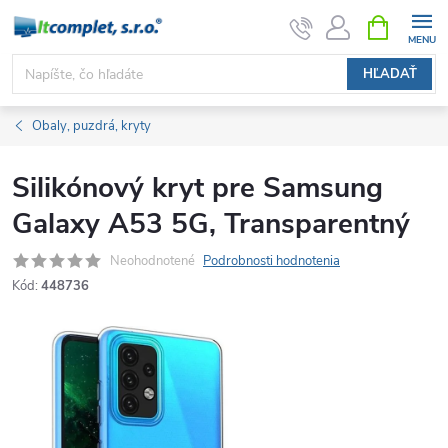
Prejsť
NÁKUPN
KOŠÍK
na
obsah
HĽADAŤ
Obaly, puzdrá, kryty
Silikónový kryt pre Samsung
Galaxy A53 5G, Transparentný
Neohodnotené
Podrobnosti hodnotenia
Kód:
448736