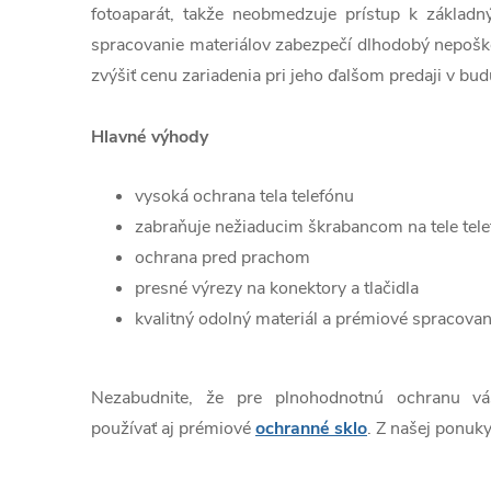
fotoaparát, takže neobmedzuje prístup k základn
spracovanie materiálov zabezpečí dlhodobý nepošk
zvýšiť cenu zariadenia pri jeho ďalšom predaji v bud
Hlavné výhody
vysoká ochrana tela telefónu
zabraňuje nežiaducim škrabancom na tele tel
ochrana pred prachom
presné výrezy na konektory a tlačidla
kvalitný odolný materiál a prémiové spracovan
Nezabudnite, že pre plnohodnotnú ochranu v
používať aj prémiové
ochranné sklo
. Z našej ponuky