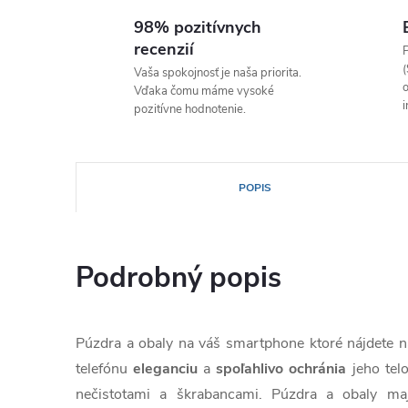
98% pozitívnych
recenzií
P
(
Vaša spokojnosť je naša priorita.
o
Vďaka čomu máme vysoké
i
pozitívne hodnotenie.
POPIS
Podrobný popis
Púzdra a obaly na váš smartphone ktoré nájdete
telefónu
eleganciu
a
spoľahlivo
ochránia
jeho tel
nečistotami a škrabancami. Púzdra a obaly ma