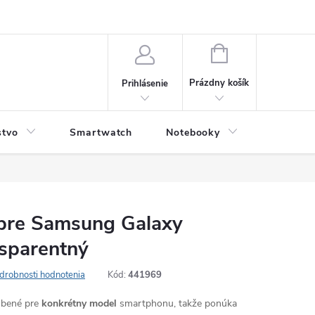
NÁKUPNÝ
KOŠÍK
Prázdny košík
Prihlásenie
stvo
Smartwatch
Notebooky
Počítač
 pre Samsung Galaxy
sparentný
drobnosti hodnotenia
Kód:
441969
robené pre
konkrétny model
smartphonu, takže ponúka