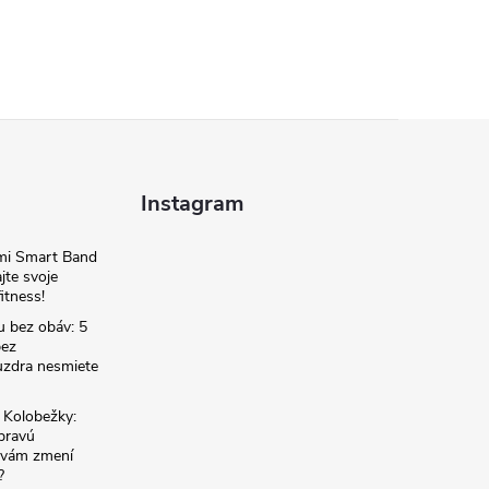
Instagram
omi Smart Band
jte svoje
itness!
u bez obáv: 5
bez
zdra nesmiete
é Kolobežky:
 pravú
á vám zmení
?