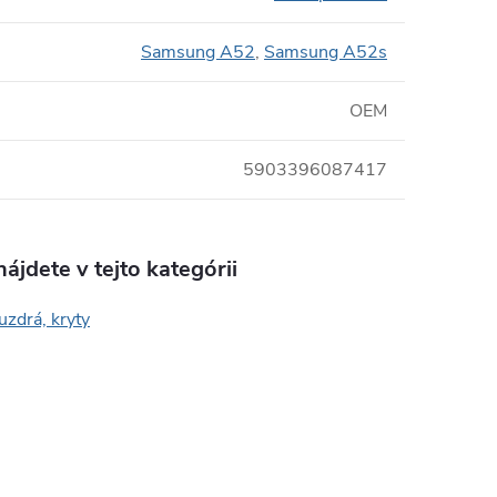
Samsung A52
,
Samsung A52s
OEM
5903396087417
ájdete v tejto kategórii
uzdrá, kryty