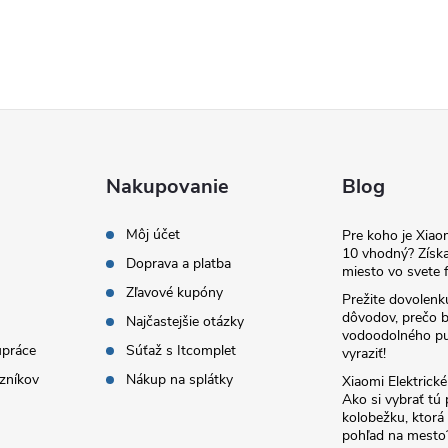
Nakupovanie
Blog
Môj účet
Pre koho je Xia
10 vhodný? Získa
Doprava a platba
miesto vo svete f
Zľavové kupóny
Prežite dovolenk
dôvodov, prečo 
Najčastejšie otázky
vodoodolného pu
upráce
Súťaž s Itcomplet
vyraziť!
zníkov
Nákup na splátky
Xiaomi Elektrick
Ako si vybrať tú
kolobežku, ktor
pohľad na mesto