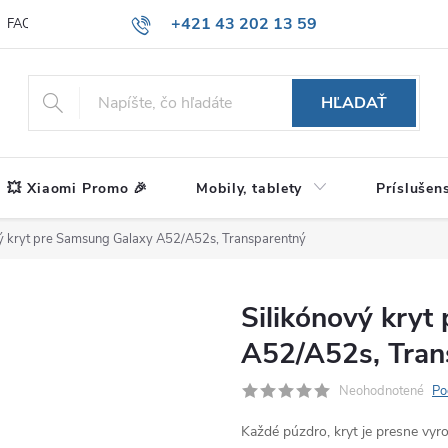
+421 43 202 13 59
FAQ
Blog
HĽADAŤ
💥 Xiaomi Promo 🎉
Mobily, tablety
Príslušen
vý kryt pre Samsung Galaxy A52/A52s, Transparentný
Silikónový kryt
A52/A52s, Tran
Neohodnotené
Po
Každé púzdro, kryt je presne vy