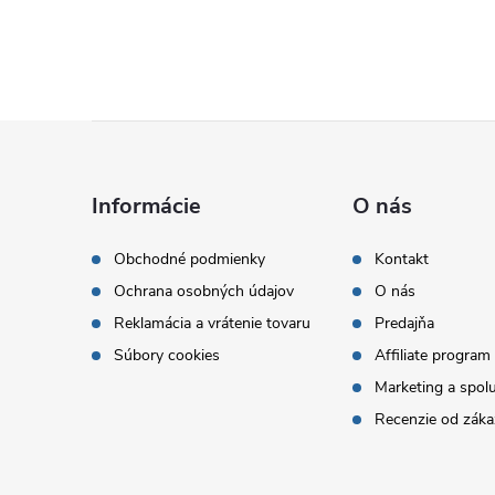
Z
á
Informácie
O nás
p
Obchodné podmienky
Kontakt
Ochrana osobných údajov
O nás
ä
Reklamácia a vrátenie tovaru
Predajňa
t
Súbory cookies
Affiliate program
Marketing a spol
i
Recenzie od záka
e