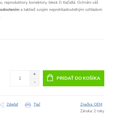
, reproduktory, konektory, blesk či tlačidlá. Ochráni váš
hodnotením
a taktiež svojim neprehliadnuteľným vzhľadom
.
PRIDAŤ DO KOŠÍKA
Zdieľať
Tlač
Značka:
OEM
Záruka
:
2 roky