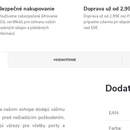
Bezpečné nakupovanie
Doprava už od 2,9
oužívame zabezpečené šifrovanie
Doprava už od 2,99€ cez P
SSL certifikát) pre ochranu vašich
prípadne zdarma pri objed
sobných údajov a platobných
nad 50€.
nformácií.
HODNOTENIE
Dodat
 na našom eshope dodajú vášmu
EAN
:
o pred nežiadúcim poškodením,
jú výrezy pre všetky porty a
Farba
: