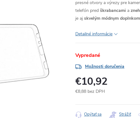
presné otvory a výrezy pre kameru
telefón pred
škrabancami
a
zne
je aj
skvelým módnym doplnkom
Detailné informácie
Vypredané
Možnosti doručenia
€10,92
€8,88 bez DPH
Jednotková
cena:
Opýtať sa
Strážiť