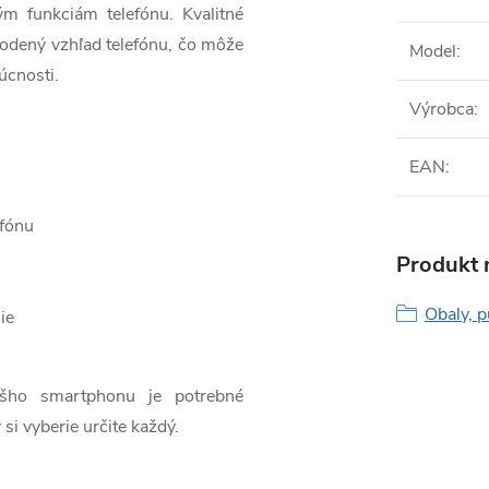
ým funkciám telefónu. Kvalitné
odený vzhľad telefónu, čo môže
Model
:
úcnosti.
Výrobca
:
EAN
:
efónu
Produkt n
Obaly, p
ie
ášho smartphonu je potrebné
 si vyberie určite každý.