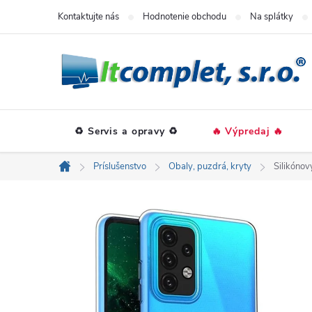
Prejsť
Kontaktujte nás
Hodnotenie obchodu
Na splátky
na
obsah
♻️ Servis a opravy ♻️
🔥 Výpredaj 🔥
Príslušenstvo
Obaly, puzdrá, kryty
Silikóno
Domov