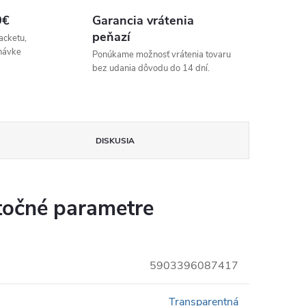
9€
Garancia vrátenia
peňazí
acketu,
návke
Ponúkame možnosť vrátenia tovaru
bez udania dôvodu do 14 dní.
DISKUSIA
očné parametre
5903396087417
Transparentná