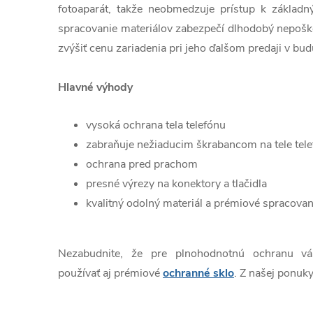
fotoaparát, takže neobmedzuje prístup k základn
spracovanie materiálov zabezpečí dlhodobý nepošk
zvýšiť cenu zariadenia pri jeho ďalšom predaji v bud
Hlavné výhody
vysoká ochrana tela telefónu
zabraňuje nežiaducim škrabancom na tele tel
ochrana pred prachom
presné výrezy na konektory a tlačidla
kvalitný odolný materiál a prémiové spracovan
Nezabudnite, že pre plnohodnotnú ochranu v
používať aj prémiové
ochranné sklo
. Z našej ponuky