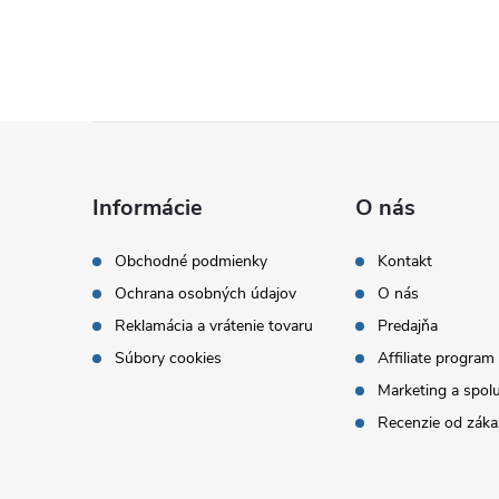
Z
á
Informácie
O nás
p
Obchodné podmienky
Kontakt
Ochrana osobných údajov
O nás
ä
Reklamácia a vrátenie tovaru
Predajňa
t
Súbory cookies
Affiliate program
Marketing a spol
i
Recenzie od záka
e