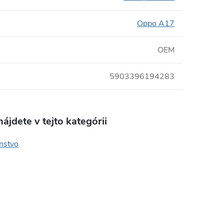
Oppo A17
OEM
5903396194283
ájdete v tejto kategórii
enstvo