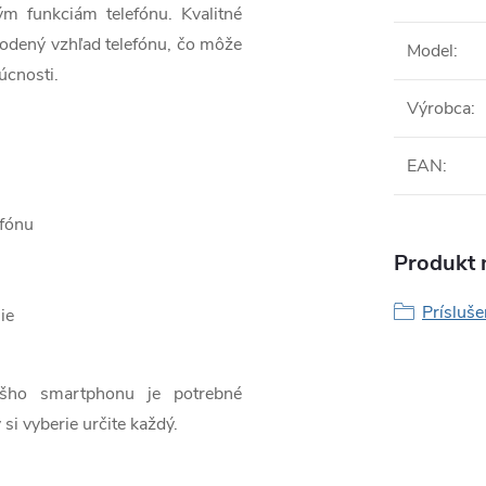
ým funkciám telefónu. Kvalitné
odený vzhľad telefónu, čo môže
Model
:
úcnosti.
Výrobca
:
EAN
:
efónu
Produkt n
Prísluš
ie
ášho smartphonu je potrebné
 si vyberie určite každý.