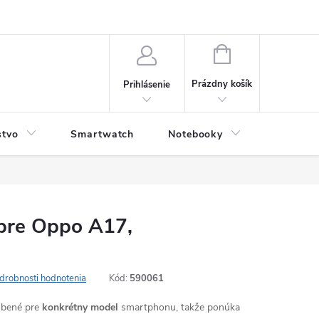
NÁKUPNÝ
KOŠÍK
Prázdny košík
Prihlásenie
stvo
Smartwatch
Notebooky
Počítač
 pre Oppo A17,
drobnosti hodnotenia
Kód:
590061
robené pre
konkrétny model
smartphonu, takže ponúka