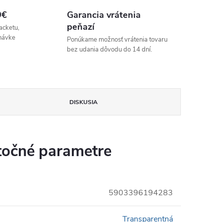
9€
Garancia vrátenia
peňazí
acketu,
návke
Ponúkame možnosť vrátenia tovaru
bez udania dôvodu do 14 dní.
DISKUSIA
očné parametre
5903396194283
Transparentná