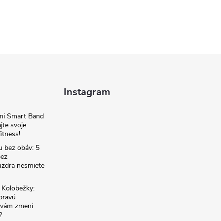
Instagram
omi Smart Band
jte svoje
itness!
u bez obáv: 5
bez
zdra nesmiete
é Kolobežky:
 pravú
á vám zmení
?