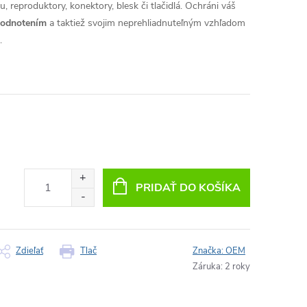
, reproduktory, konektory, blesk či tlačidlá. Ochráni váš
hodnotením
a taktiež svojim neprehliadnuteľným vzhľadom
.
PRIDAŤ DO KOŠÍKA
Zdieľať
Tlač
Značka:
OEM
Záruka
:
2 roky