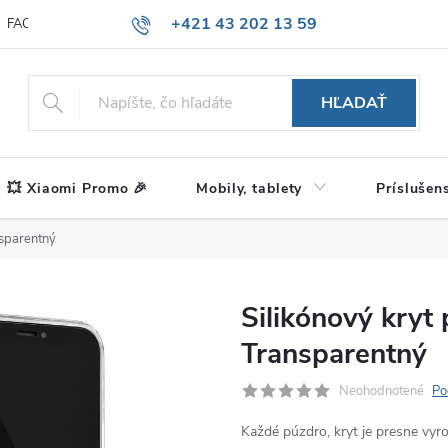
+421 43 202 13 59
FAQ
Blog
HĽADAŤ
💥 Xiaomi Promo 🎉
Mobily, tablety
Príslušen
nsparentný
Silikónový kryt
Transparentný
Neohodnotené
Po
Každé púzdro, kryt je presne vy