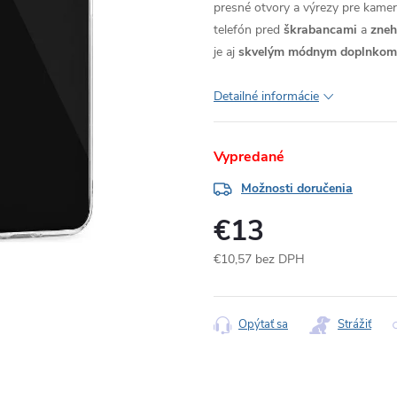
presné otvory a výrezy pre kameru
telefón pred
škrabancami
a
zne
je aj
skvelým módnym doplnkom
Detailné informácie
Vypredané
Možnosti doručenia
€13
€10,57 bez DPH
Jednotková
cena:
Opýtať sa
Strážiť