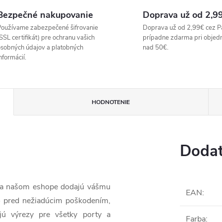
Bezpečné nakupovanie
Doprava už od 2,9
oužívame zabezpečené šifrovanie
Doprava už od 2,99€ cez P
SSL certifikát) pre ochranu vašich
prípadne zdarma pri objed
sobných údajov a platobných
nad 50€.
nformácií.
HODNOTENIE
Dodat
 na našom eshope dodajú vášmu
EAN
:
o pred nežiadúcim poškodením,
jú výrezy pre všetky porty a
Farba
: