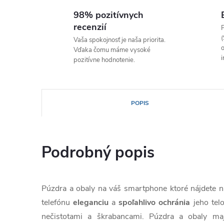
98% pozitívnych
recenzií
P
(
Vaša spokojnosť je naša priorita.
o
Vďaka čomu máme vysoké
i
pozitívne hodnotenie.
POPIS
Podrobný popis
Púzdra a obaly na váš smartphone ktoré nájdete
telefónu
eleganciu
a
spoľahlivo
ochránia
jeho tel
nečistotami a škrabancami. Púzdra a obaly ma