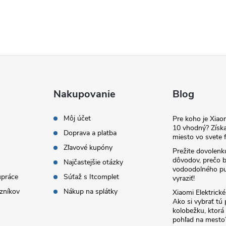
Nakupovanie
Blog
Môj účet
Pre koho je Xia
10 vhodný? Získa
Doprava a platba
miesto vo svete f
Zľavové kupóny
Prežite dovolenk
dôvodov, prečo 
Najčastejšie otázky
vodoodolného pu
upráce
Súťaž s Itcomplet
vyraziť!
zníkov
Nákup na splátky
Xiaomi Elektrick
Ako si vybrať tú
kolobežku, ktor
pohľad na mesto