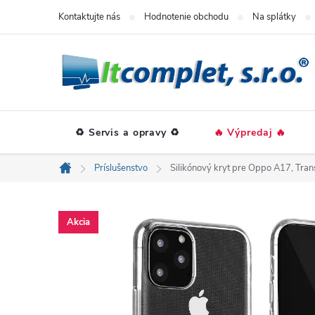
Prejsť
Kontaktujte nás
Hodnotenie obchodu
Na splátky
na
obsah
♻️ Servis a opravy ♻️
🔥 Výpredaj 🔥
Príslušenstvo
Silikónový kryt pre Oppo A17, Tra
Domov
Akcia