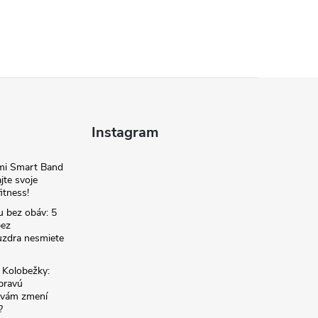
Instagram
omi Smart Band
jte svoje
itness!
u bez obáv: 5
bez
zdra nesmiete
é Kolobežky:
 pravú
á vám zmení
?