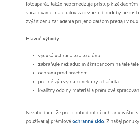
fotoaparát, takže neobmedzuje prístup k základným 
spracovanie materiálov zabezpečí dlhodobý nepošk
zvýšiť cenu zariadenia pri jeho ďalšom predaji v bud
Hlavné výhody
vysoká ochrana tela telefónu
zabraňuje nežiaducim škrabancom na tele tel
ochrana pred prachom
presné výrezy na konektory a tlačidla
kvalitný odolný materiál a prémiové spracovan
Nezabudnite, že pre plnohodnotnú ochranu vášho 
používať aj prémiové
ochranné sklo
. Z našej ponuky