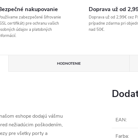
Bezpečné nakupovanie
Doprava už od 2,9
oužívame zabezpečené šifrovanie
Doprava už od 2,99€ cez P
SSL certifikát) pre ochranu vašich
prípadne zdarma pri objed
sobných údajov a platobných
nad 50€.
nformácií.
HODNOTENIE
Dodat
a našom eshope dodajú vášmu
EAN
:
 pred nežiadúcim poškodením,
ezy pre všetky porty a
Farba
: