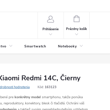
NÁKUPNÝ
KOŠÍK
Prázdny košík
Prihlásenie
stvo
Smartwatch
Notebooky
Počítač
Xiaomi Redmi 14C, Čierny
drobnosti hodnotenia
Kód:
163123
robené pre
konkrétny model
smartphonu, takže ponúka
, reproduktory, konektory, blesk či tlačidlá. Ochráni váš
hodnotením
a taktiež svojim neprehliadnuteľným vzhľadom