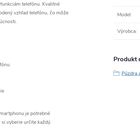
funkciám telefónu. Kvalitné
odený vzhľad telefónu, čo môže
Model
:
úcnosti.
Výrobca
:
Produkt n
efónu
Púzdra a
ie
smartphonu je potrebné
 si vyberie určite každý.