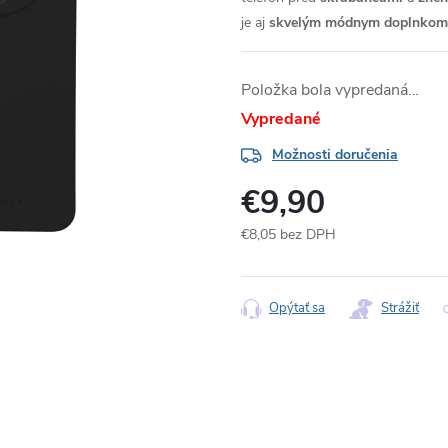
je aj
skvelým módnym doplnkom
Položka bola vypredaná…
Vypredané
Možnosti doručenia
€9,90
€8,05 bez DPH
Jednotková
cena:
Opýtať sa
Strážiť