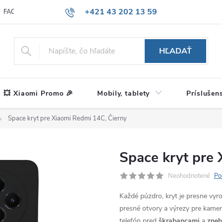
+421 43 202 13 59
FAQ
Blog
HĽADAŤ
💥 Xiaomi Promo 🎉
Mobily, tablety
Príslušen
Space kryt pre Xiaomi Redmi 14C, Čierny
Space kryt pre 
Neohodnotené
Po
Každé púzdro, kryt je presne vy
presné otvory a výrezy pre kameru
telefón pred
škrabancami
a
zne