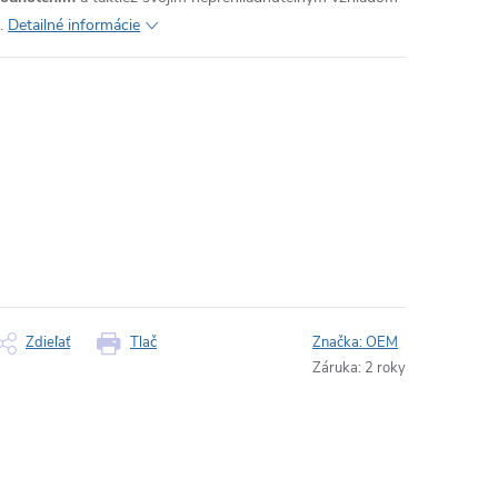
.
Detailné informácie
Zdieľať
Tlač
Značka:
OEM
Záruka
:
2 roky