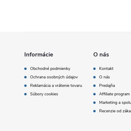
Z
á
Informácie
O nás
p
Obchodné podmienky
Kontakt
Ochrana osobných údajov
O nás
ä
Reklamácia a vrátenie tovaru
Predajňa
t
Súbory cookies
Affiliate program
Marketing a spol
i
Recenzie od záka
e