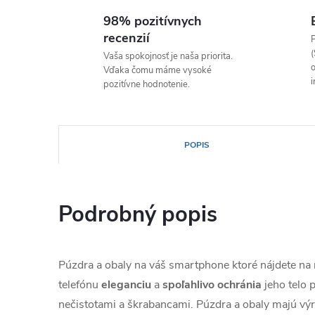
98% pozitívnych
recenzií
P
(
Vaša spokojnosť je naša priorita.
o
Vďaka čomu máme vysoké
i
pozitívne hodnotenie.
POPIS
Podrobný popis
Púzdra a obaly na váš smartphone ktoré nájdete n
telefónu
eleganciu
a
spoľahlivo
ochránia
jeho telo
nečistotami a škrabancami. Púzdra a obaly majú výr