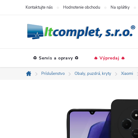
Prejsť
Kontaktujte nás
Hodnotenie obchodu
Na splátky
na
obsah
♻️ Servis a opravy ♻️
🔥 Výpredaj 🔥
Príslušenstvo
Obaly, puzdrá, kryty
Xiaomi
Domov