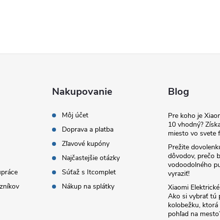
Nakupovanie
Blog
Môj účet
Pre koho je Xia
10 vhodný? Získa
Doprava a platba
miesto vo svete f
Zľavové kupóny
Prežite dovolenk
dôvodov, prečo 
Najčastejšie otázky
vodoodolného pu
upráce
Súťaž s Itcomplet
vyraziť!
zníkov
Nákup na splátky
Xiaomi Elektrick
Ako si vybrať tú
kolobežku, ktor
pohľad na mesto