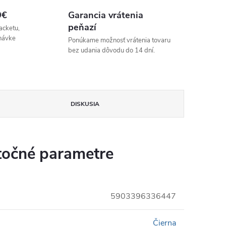
9€
Garancia vrátenia
peňazí
acketu,
návke
Ponúkame možnosť vrátenia tovaru
bez udania dôvodu do 14 dní.
DISKUSIA
očné parametre
5903396336447
Čierna