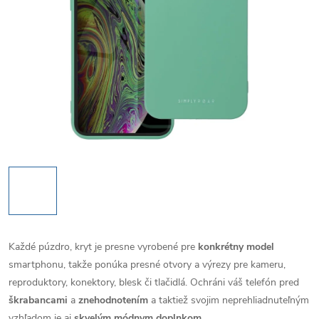
Každé púzdro, kryt je presne vyrobené pre
konkrétny model
smartphonu, takže ponúka presné otvory a výrezy pre kameru,
reproduktory, konektory, blesk či tlačidlá. Ochráni váš telefón pred
škrabancami
a
znehodnotením
a taktiež svojim neprehliadnuteľným
vzhľadom je aj
skvelým módnym doplnkom
.