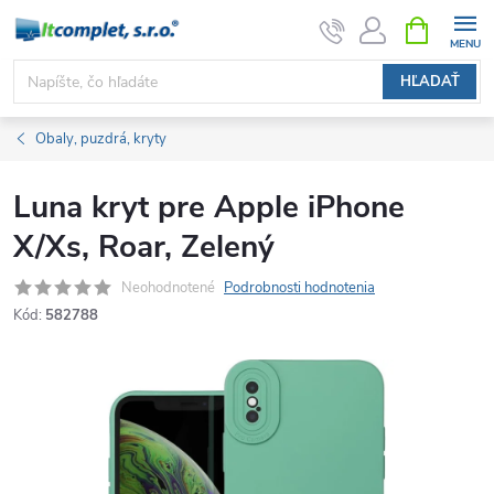
Prejsť
NÁKUPN
KOŠÍK
na
obsah
HĽADAŤ
Obaly, puzdrá, kryty
Luna kryt pre Apple iPhone
X/Xs, Roar, Zelený
Neohodnotené
Podrobnosti hodnotenia
Kód:
582788