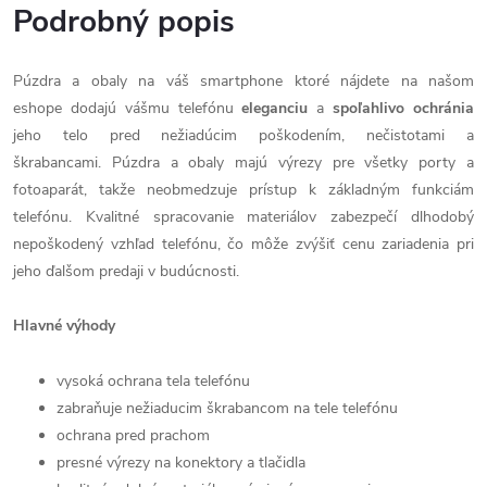
Podrobný popis
Púzdra a obaly na váš smartphone ktoré nájdete na našom
eshope dodajú vášmu telefónu
eleganciu
a
spoľahlivo
ochránia
jeho telo pred nežiadúcim poškodením, nečistotami a
škrabancami. Púzdra a obaly majú výrezy pre všetky porty a
fotoaparát, takže neobmedzuje prístup k základným funkciám
telefónu. Kvalitné spracovanie materiálov zabezpečí dlhodobý
nepoškodený vzhľad telefónu, čo môže zvýšiť cenu zariadenia pri
jeho ďalšom predaji v budúcnosti.
Hlavné výhody
vysoká ochrana tela telefónu
zabraňuje nežiaducim škrabancom na tele telefónu
ochrana pred prachom
presné výrezy na konektory a tlačidla