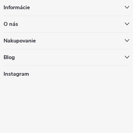
Z
Informácie
á
O nás
p
ä
Nakupovanie
t
Blog
i
Instagram
e