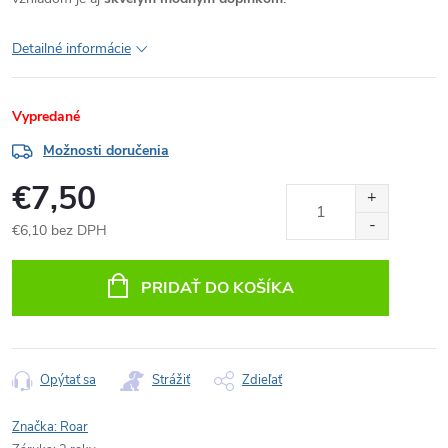
Detailné informácie
Vypredané
Možnosti doručenia
€7,50
€6,10 bez DPH
Jednotková
cena:
PRIDAŤ DO KOŠÍKA
Opýtať sa
Strážiť
Zdieľať
Značka:
Roar