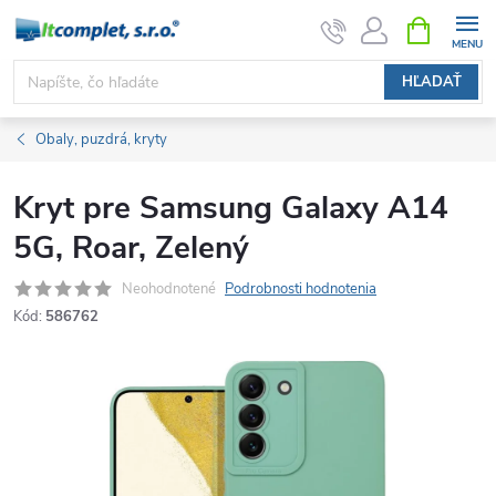
Prejsť
NÁKUPN
KOŠÍK
na
obsah
HĽADAŤ
Obaly, puzdrá, kryty
Kryt pre Samsung Galaxy A14
5G, Roar, Zelený
Neohodnotené
Podrobnosti hodnotenia
Kód:
586762