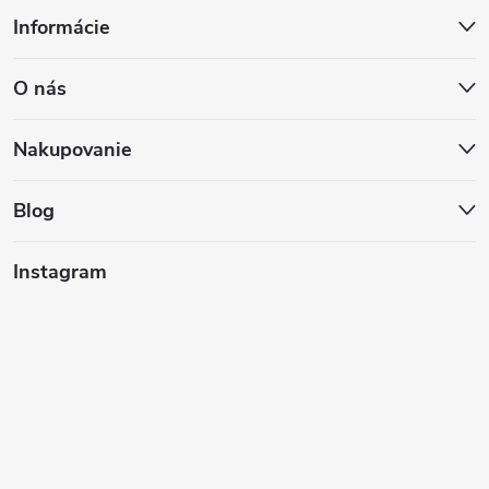
Z
Informácie
á
O nás
p
ä
Nakupovanie
t
Blog
i
Instagram
e