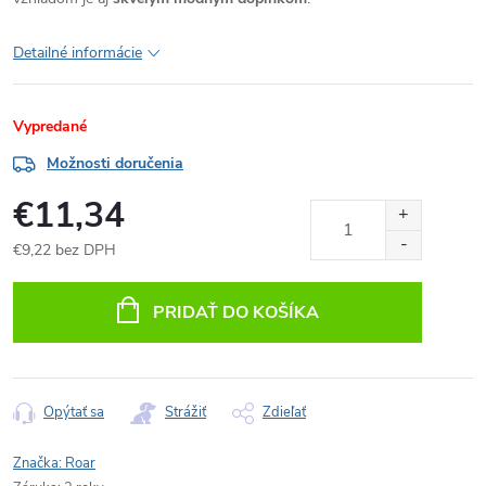
Detailné informácie
Vypredané
Možnosti doručenia
€11,34
€9,22 bez DPH
Jednotková
cena:
PRIDAŤ DO KOŠÍKA
Opýtať sa
Strážiť
Zdieľať
Značka:
Roar