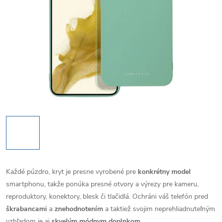
Každé púzdro, kryt je presne vyrobené pre
konkrétny model
smartphonu, takže ponúka presné otvory a výrezy pre kameru,
reproduktory, konektory, blesk či tlačidlá. Ochráni váš telefón pred
škrabancami
a
znehodnotením
a taktiež svojim neprehliadnuteľným
vzhľadom je aj
skvelým módnym doplnkom
.