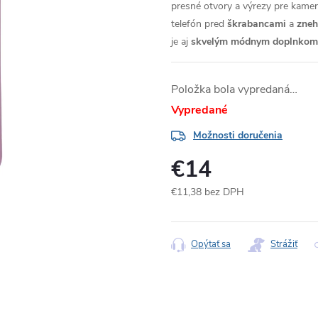
presné otvory a výrezy pre kameru
telefón pred
škrabancami
a
zne
je aj
skvelým módnym doplnkom
Položka bola vypredaná…
Vypredané
Možnosti doručenia
€14
€11,38 bez DPH
Jednotková
cena:
Opýtať sa
Strážiť