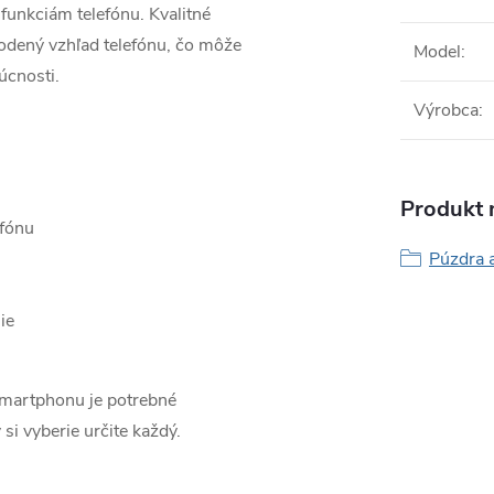
funkciám telefónu. Kvalitné
odený vzhľad telefónu, čo môže
Model
:
úcnosti.
Výrobca
:
Produkt n
efónu
Púzdra 
ie
smartphonu je potrebné
 si vyberie určite každý.