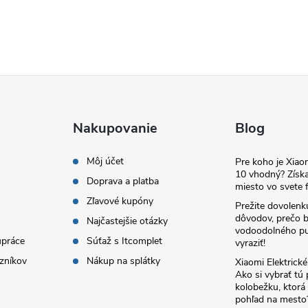
Nakupovanie
Blog
Môj účet
Pre koho je Xia
10 vhodný? Získa
Doprava a platba
miesto vo svete f
Zľavové kupóny
Prežite dovolenk
dôvodov, prečo 
Najčastejšie otázky
vodoodolného pu
upráce
Súťaž s Itcomplet
vyraziť!
zníkov
Nákup na splátky
Xiaomi Elektrick
Ako si vybrať tú
kolobežku, ktor
pohľad na mesto