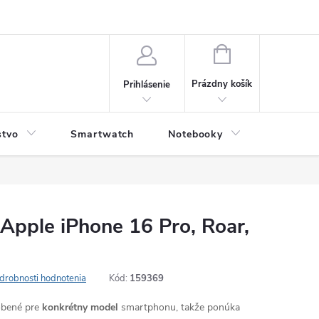
NÁKUPNÝ
KOŠÍK
Prázdny košík
Prihlásenie
stvo
Smartwatch
Notebooky
Počítač
Apple iPhone 16 Pro, Roar,
drobnosti hodnotenia
Kód:
159369
robené pre
konkrétny model
smartphonu, takže ponúka