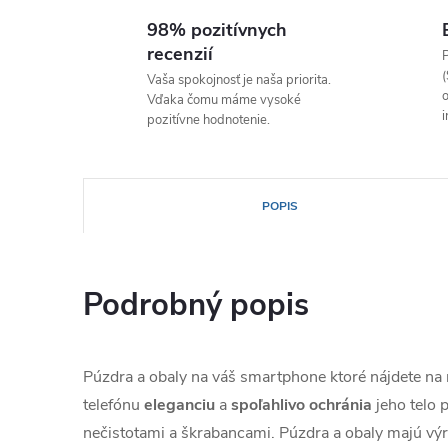
98% pozitívnych
recenzií
P
(
Vaša spokojnosť je naša priorita.
o
Vďaka čomu máme vysoké
i
pozitívne hodnotenie.
POPIS
Podrobný popis
Púzdra a obaly na váš smartphone ktoré nájdete n
telefónu
eleganciu
a
spoľahlivo
ochránia
jeho telo
nečistotami a škrabancami. Púzdra a obaly majú výr