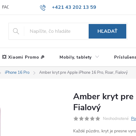
+421 43 202 13 59
FAQ
Blog
HĽADAŤ
💥 Xiaomi Promo 🎉
Mobily, tablety
Príslušen
iPhone 16 Pro
Amber kryt pre Apple iPhone 16 Pro, Roar, Fialový
Amber kryt pre 
Fialový
Neohodnotené
Po
Každé púzdro, kryt je presne vy