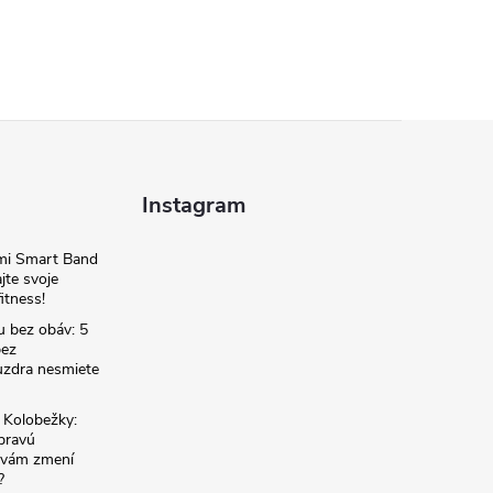
Instagram
omi Smart Band
jte svoje
itness!
u bez obáv: 5
bez
zdra nesmiete
é Kolobežky:
 pravú
á vám zmení
?