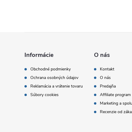
Z
á
Informácie
O nás
p
Obchodné podmienky
Kontakt
Ochrana osobných údajov
O nás
ä
Reklamácia a vrátenie tovaru
Predajňa
t
Súbory cookies
Affiliate program
Marketing a spol
i
Recenzie od záka
e