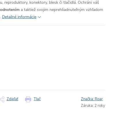
, reproduktory, konektory, blesk či tlačidlá. Ochráni váš
hodnotením
a taktiež svojim neprehliadnuteľným vzhľadom
.
Detailné informácie
Zdieľať
Tlač
Značka:
Roar
Záruka
:
2 roky