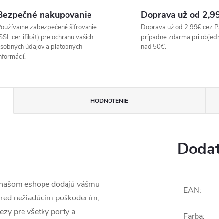
Bezpečné nakupovanie
Doprava už od 2,9
oužívame zabezpečené šifrovanie
Doprava už od 2,99€ cez P
SSL certifikát) pre ochranu vašich
prípadne zdarma pri objed
sobných údajov a platobných
nad 50€.
nformácií.
HODNOTENIE
Dodat
a našom eshope dodajú vášmu
EAN
:
 pred nežiadúcim poškodením,
ezy pre všetky porty a
Farba
: