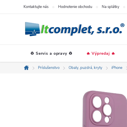
Prejsť
Kontaktujte nás
Hodnotenie obchodu
Na splátky
na
obsah
♻️ Servis a opravy ♻️
🔥 Výpredaj 🔥
Príslušenstvo
Obaly, puzdrá, kryty
iPhone
Domov