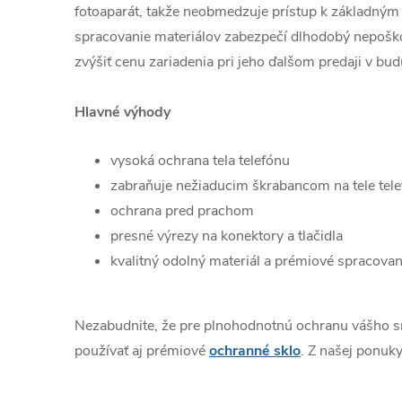
fotoaparát, takže neobmedzuje prístup k základným 
spracovanie materiálov zabezpečí dlhodobý nepošk
zvýšiť cenu zariadenia pri jeho ďalšom predaji v bud
Hlavné výhody
vysoká ochrana tela telefónu
zabraňuje nežiaducim škrabancom na tele tel
ochrana pred prachom
presné výrezy na konektory a tlačidla
kvalitný odolný materiál a prémiové spracovan
Nezabudnite, že pre plnohodnotnú ochranu vášho 
používať aj prémiové
ochranné sklo
. Z našej ponuky