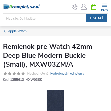
Prejsť
NÁKUPN
KOŠÍK
na
obsah
HĽADAŤ
Apple Watch
Remienok pre Watch 42mm
Deep Blue Modern Buckle
(Small), MXW03ZM/A
Neohodnotené
Podrobnosti hodnotenia
Kód:
1355613-MXW03SK