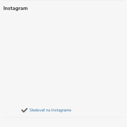
i
Instagram
e
Sledovať na Instagrame