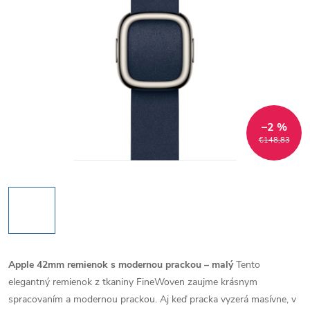
–2 %
€148,83
Apple 42mm remienok s modernou prackou – malý
Tento
elegantný remienok z tkaniny FineWoven zaujme krásnym
spracovaním a modernou prackou. Aj keď pracka vyzerá masívne, v