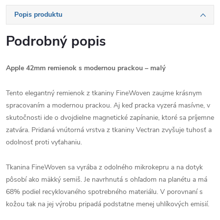
Popis produktu
Podrobný popis
Apple 42mm remienok s modernou prackou – malý
Tento elegantný remienok z tkaniny FineWoven zaujme krásnym
spracovaním a modernou prackou. Aj keď pracka vyzerá masívne, v
skutočnosti ide o dvojdielne magnetické zapínanie, ktoré sa príjemne
zatvára. Pridaná vnútorná vrstva z tkaniny Vectran zvyšuje tuhosť a
odolnosť proti vyťahaniu.
Tkanina FineWoven sa vyrába z odolného mikrokepru a na dotyk
pôsobí ako mäkký semiš. Je navrhnutá s ohľadom na planétu a má
68% podiel recyklovaného spotrebného materiálu. V porovnaní s
kožou tak na jej výrobu pripadá podstatne menej uhlíkových emisií.