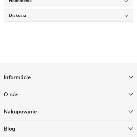
Hodnotenie
Diskusia
Z
Informácie
á
O nás
p
ä
Nakupovanie
t
Blog