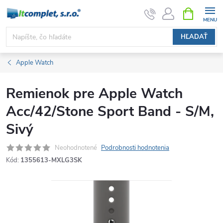
Prejsť
NÁKUPN
KOŠÍK
na
obsah
HĽADAŤ
Apple Watch
Remienok pre Apple Watch
Acc/42/Stone Sport Band - S/M,
Sivý
Neohodnotené
Podrobnosti hodnotenia
Kód:
1355613-MXLG3SK