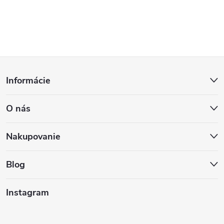
Z
Informácie
á
O nás
p
ä
Nakupovanie
t
Blog
i
Instagram
e