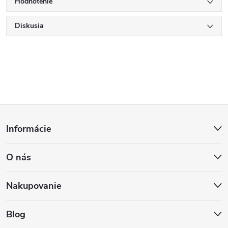
Hodnotenie
Diskusia
Z
Informácie
á
O nás
p
ä
Nakupovanie
t
Blog