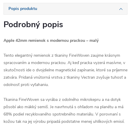
Popis produktu
Podrobný popis
Apple 42mm remienok s modernou prackou – malý
Tento elegantný remienok z tkaniny FineWoven zaujme krásnym
spracovaním a modernou prackou. Aj keď pracka vyzerá masívne, v
skutočnosti ide o dvojdielne magnetické zapínanie, ktoré sa príjemne
zatvára. Pridaná vnútorná vrstva z tkaniny Vectran zvyšuje tuhosť a
odolnosť proti vyťahaniu.
Tkanina FineWoven sa vyrába z odolného mikrokepru a na dotyk
pôsobí ako mäkký semiš. Je navrhnutá s ohľadom na planétu a má
68% podiel recyklovaného spotrebného materiálu. V porovnaní s
kožou tak na jej výrobu pripadá podstatne menej uhlíkových emisií.