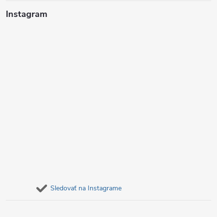
i
Instagram
e
Sledovať na Instagrame