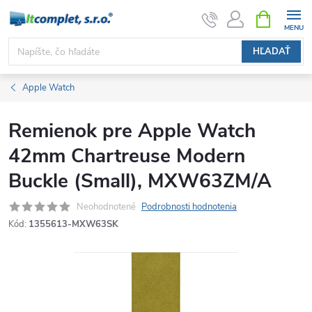
Prejsť
NÁKUPN
KOŠÍK
na
obsah
HĽADAŤ
Apple Watch
Remienok pre Apple Watch
42mm Chartreuse Modern
Buckle (Small), MXW63ZM/A
Neohodnotené
Podrobnosti hodnotenia
Kód:
1355613-MXW63SK