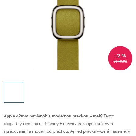
–2 %
€148,83
Apple 42mm remienok s modernou prackou – malý
Tento
elegantný remienok z tkaniny FineWoven zaujme krásnym
spracovaním a modernou prackou. Aj keď pracka vyzerá masívne, v