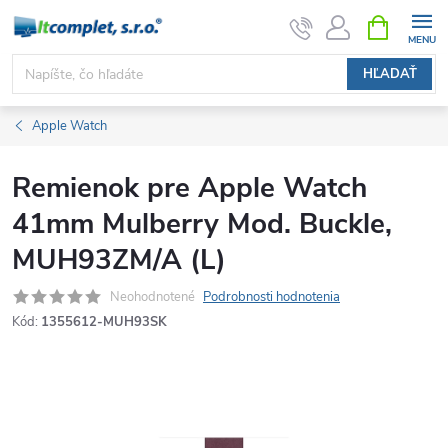
Prejsť
NÁKUPN
KOŠÍK
na
obsah
HĽADAŤ
Apple Watch
Remienok pre Apple Watch
41mm Mulberry Mod. Buckle,
MUH93ZM/A (L)
Neohodnotené
Podrobnosti hodnotenia
Kód:
1355612-MUH93SK