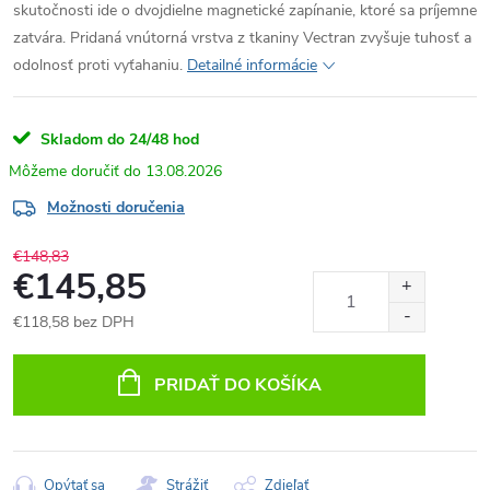
skutočnosti ide o dvojdielne magnetické zapínanie, ktoré sa príjemne
zatvára.
Pridaná vnútorná vrstva z tkaniny Vectran zvyšuje tuhosť a
odolnosť proti vyťahaniu.
Detailné informácie
Skladom do 24/48 hod
13.08.2026
Možnosti doručenia
€148,83
€145,85
€118,58 bez DPH
Jednotková
cena:
PRIDAŤ DO KOŠÍKA
Opýtať sa
Strážiť
Zdieľať