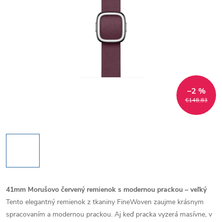
–2 %
€148,83
41mm Morušovo červený remienok s modernou prackou – veľký
Tento elegantný remienok z tkaniny FineWoven zaujme krásnym
spracovaním a modernou prackou.
Aj keď pracka vyzerá masívne, v