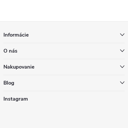
Z
Informácie
á
O nás
p
ä
Nakupovanie
t
Blog
i
Instagram
e