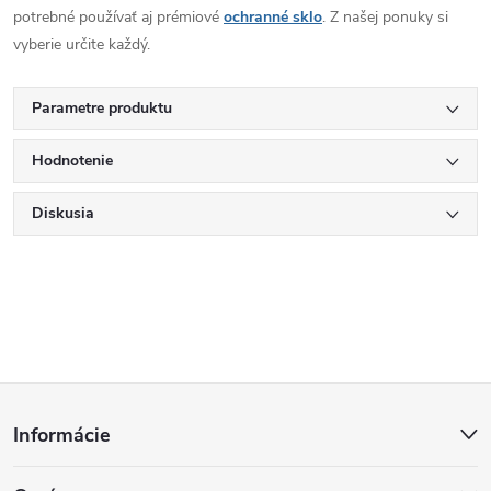
potrebné používať aj prémiové
ochranné sklo
. Z našej ponuky si
vyberie určite každý.
Parametre produktu
Hodnotenie
Diskusia
Z
Informácie
á