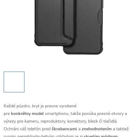
Každé púzdro, kryt je presne vyrobené
pre
konkrétny model
smartphonu, takže ponúka presné otvory a
výrezy pre kameru, reproduktory, konektory, blesk či tlačidlá.
Ochráni váš telefón pred
škrabancami
a
znehodnotením
a taktiež
svojim neprehliadnuteľným vzhľadom je aj
skvelým módnym