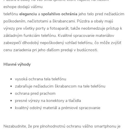
eshope dodajú vášmu
telefónu
eleganciu
a
spoľahlivo
ochránia
jeho telo pred nežiadúcim
poškodením, nečistotami a škrabancami. Púzdra a obaly majú
výrezy pre všetky porty a fotoaparát, takže neobmedzuje prístup k
základným funkciám telefónu. Kvalitné spracovanie materiálov
zabezpečí dlhodobý nepoškodený vzhľad telefónu, čo môže zvýšiť
cenu zariadenia pri jeho ďalšom predaji v budúcnosti.
Hlavné výhody
vysoká ochrana tela telefónu
zabraňuje nežiaducim škrabancom na tele telefónu
ochrana pred prachom
presné výrezy na konektory a tlačidla
kvalitný odolný materiál a prémiové spracovanie
Nezabudnite, že pre plnohodnotnú ochranu vášho smartphonu je