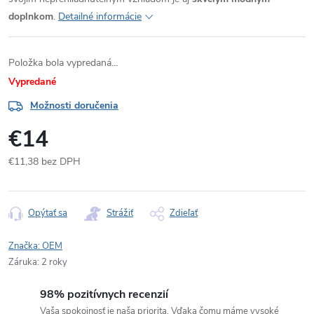
doplnkom
.
Detailné informácie
Položka bola vypredaná…
Vypredané
Možnosti doručenia
€14
€11,38 bez DPH
Jednotková
cena:
Opýtať sa
Strážiť
Zdieľať
Značka:
OEM
Záruka
:
2 roky
98% pozitívnych recenzií
Vaša spokojnosť je naša priorita. Vďaka čomu máme vysoké