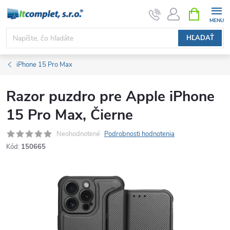
Prejsť
NÁKUPN
KOŠÍK
na
obsah
HĽADAŤ
iPhone 15 Pro Max
Razor puzdro pre Apple iPhone
15 Pro Max, Čierne
Neohodnotené
Podrobnosti hodnotenia
Kód:
150665