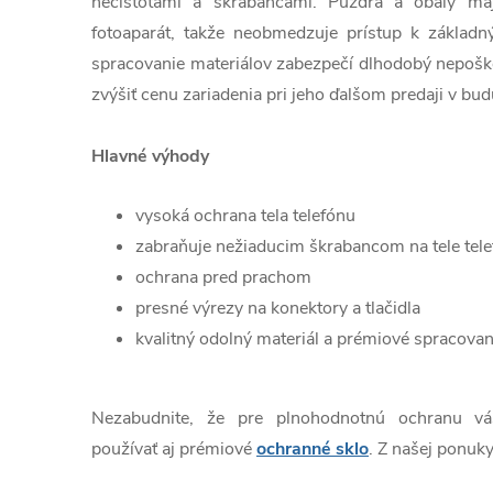
nečistotami a škrabancami. Púzdra a obaly ma
fotoaparát, takže neobmedzuje prístup k základn
spracovanie materiálov zabezpečí dlhodobý nepošk
zvýšiť cenu zariadenia pri jeho ďalšom predaji v bud
Hlavné výhody
vysoká ochrana tela telefónu
zabraňuje nežiaducim škrabancom na tele tel
ochrana pred prachom
presné výrezy na konektory a tlačidla
kvalitný odolný materiál a prémiové spracovan
Nezabudnite, že pre plnohodnotnú ochranu v
používať aj prémiové
ochranné sklo
. Z našej ponuky