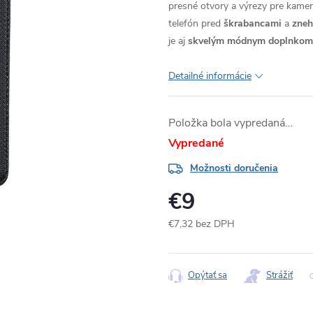
presné otvory a výrezy pre kameru
telefón pred
škrabancami
a
zne
je aj
skvelým módnym doplnkom
Detailné informácie
Položka bola vypredaná…
Vypredané
Možnosti doručenia
€9
€7,32 bez DPH
Jednotková
cena:
Opýtať sa
Strážiť