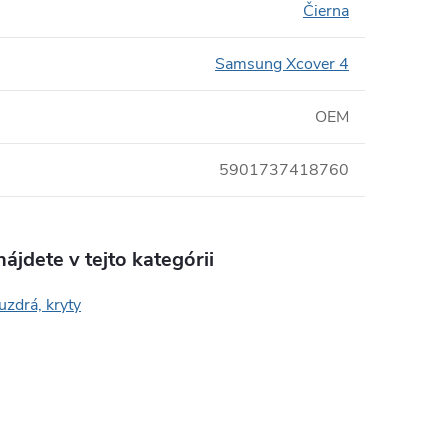
Čierna
Samsung Xcover 4
OEM
5901737418760
ájdete v tejto kategórii
uzdrá, kryty