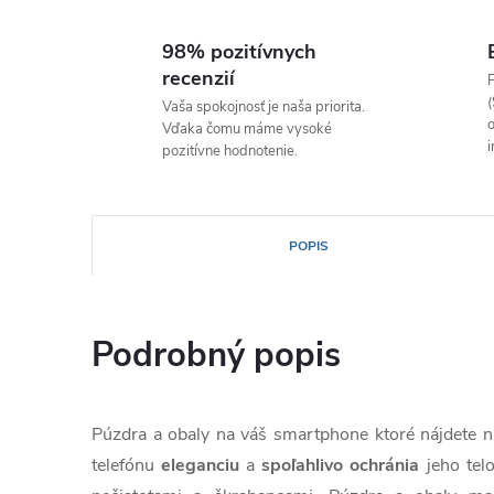
98% pozitívnych
recenzií
P
(
Vaša spokojnosť je naša priorita.
o
Vďaka čomu máme vysoké
i
pozitívne hodnotenie.
POPIS
Podrobný popis
Púzdra a obaly na váš smartphone ktoré nájdete
telefónu
eleganciu
a
spoľahlivo
ochránia
jeho tel