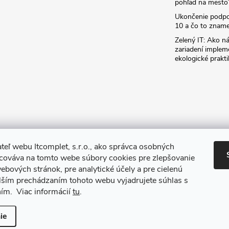
pohľad na mesto
Ukončenie podp
10 a čo to zname
Zelený IT: Ako ná
zariadení implem
ekologické prakti
teľ webu Itcomplet, s.r.o., ako správca osobných
acováva na tomto webe súbory cookies pre zlepšovanie
ebových stránok, pre analytické účely a pre cielenú
lším prechádzaním tohoto webu vyjadrujete súhlas s
ním. Viac informácií
tu
.
iť nastavenie cookies
ie