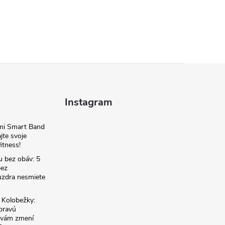
Instagram
omi Smart Band
jte svoje
itness!
u bez obáv: 5
bez
zdra nesmiete
é Kolobežky:
 pravú
á vám zmení