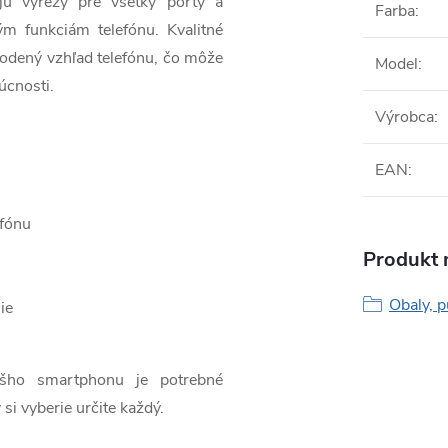
jú výrezy pre všetky porty a
Farba
:
ým funkciám telefónu. Kvalitné
odený vzhľad telefónu, čo môže
Model
:
úcnosti.
Výrobca
:
EAN
:
efónu
Produkt n
Obaly, p
ie
ášho smartphonu je potrebné
 si vyberie určite každý.