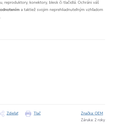
, reproduktory, konektory, blesk či tlačidlá. Ochráni váš
hodnotením
a taktiež svojim neprehliadnuteľným vzhľadom
.
Zdieľať
Tlač
Značka:
OEM
Záruka
:
2 roky