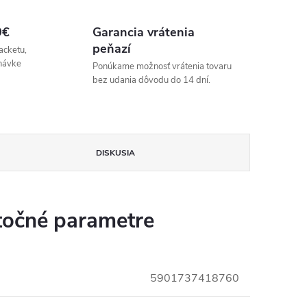
9€
Garancia vrátenia
peňazí
acketu,
návke
Ponúkame možnosť vrátenia tovaru
bez udania dôvodu do 14 dní.
DISKUSIA
očné parametre
5901737418760