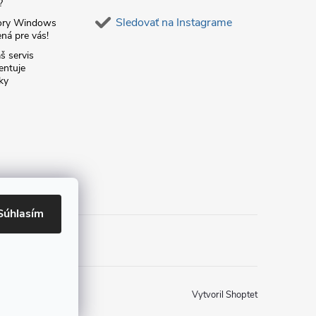
?
Sledovať na Instagrame
ory Windows
ná pre vás!
š servis
entuje
ky
Súhlasím
Vytvoril Shoptet