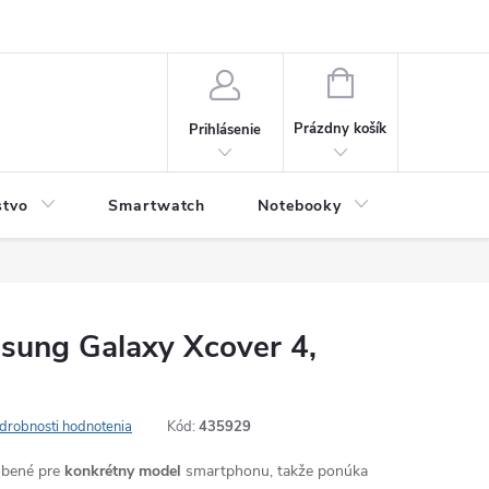
NÁKUPNÝ
KOŠÍK
Prázdny košík
Prihlásenie
stvo
Smartwatch
Notebooky
Počítač
sung Galaxy Xcover 4,
drobnosti hodnotenia
Kód:
435929
robené pre
konkrétny model
smartphonu, takže ponúka