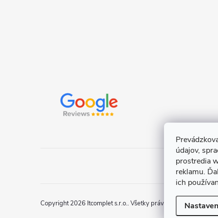
e
Prevádzkova
údajov, spr
prostredia w
reklamu. Ďa
ich používa
Copyright 2026
Itcomplet s.r.o.
. Všetky práva vyhradené.
Uprav
Nastaven