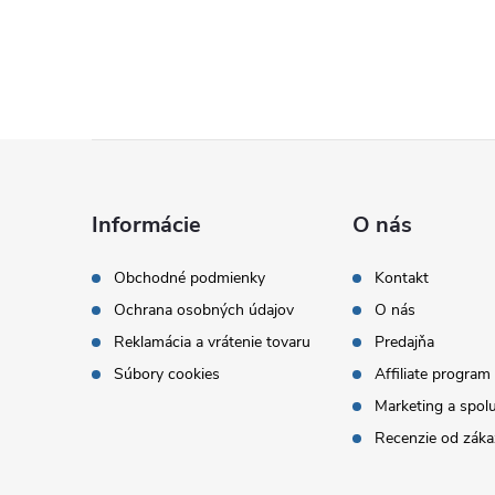
Z
á
Informácie
O nás
p
Obchodné podmienky
Kontakt
Ochrana osobných údajov
O nás
ä
Reklamácia a vrátenie tovaru
Predajňa
t
Súbory cookies
Affiliate program
Marketing a spol
i
Recenzie od záka