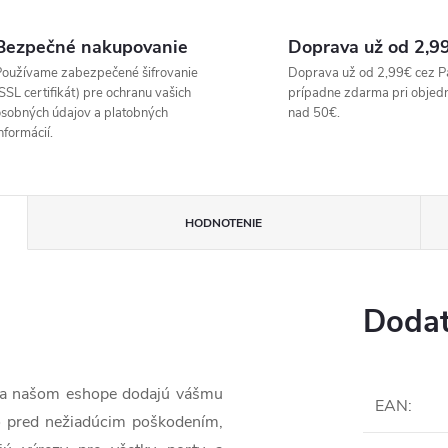
Bezpečné nakupovanie
Doprava už od 2,9
oužívame zabezpečené šifrovanie
Doprava už od 2,99€ cez P
SSL certifikát) pre ochranu vašich
prípadne zdarma pri objed
sobných údajov a platobných
nad 50€.
nformácií.
HODNOTENIE
Dodat
 na našom eshope dodajú vášmu
EAN
:
o pred nežiadúcim poškodením,