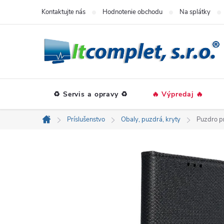
Prejsť
Kontaktujte nás
Hodnotenie obchodu
Na splátky
na
obsah
♻️ Servis a opravy ♻️
🔥 Výpredaj 🔥
Príslušenstvo
Obaly, puzdrá, kryty
Puzdro p
Domov