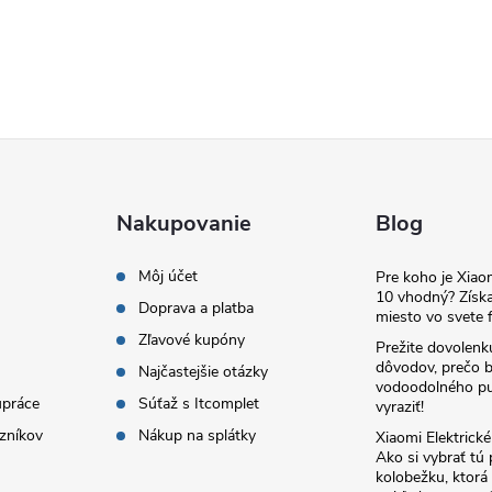
Nakupovanie
Blog
Môj účet
Pre koho je Xia
10 vhodný? Získa
Doprava a platba
miesto vo svete f
Zľavové kupóny
Prežite dovolenk
dôvodov, prečo 
Najčastejšie otázky
vodoodolného pu
upráce
Súťaž s Itcomplet
vyraziť!
zníkov
Nákup na splátky
Xiaomi Elektrick
Ako si vybrať tú
kolobežku, ktor