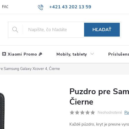
+421 43 202 13 59
FAQ
Blog
HĽADAŤ
💥 Xiaomi Promo 🎉
Mobily, tablety
Príslušen
re Samsung Galaxy Xcover 4, Čierne
Puzdro pre Sam
Čierne
Neohodnotené
Po
Každé púzdro, kryt je presne vy