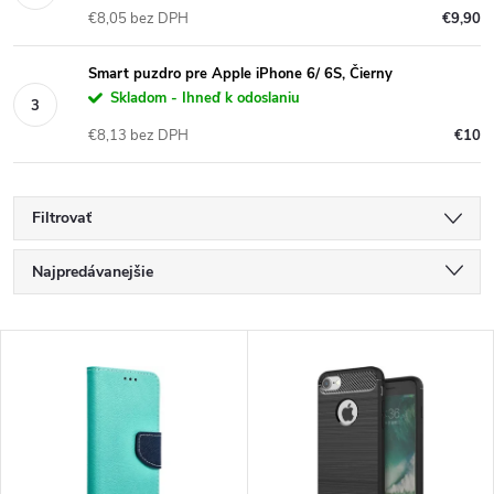
€8,05 bez DPH
€9,90
Smart puzdro pre Apple iPhone 6/ 6S, Čierny
Skladom - Ihneď k odoslaniu
€8,13 bez DPH
€10
Filtrovať
R
Najpredávanejšie
a
Najlacnejšie
V
Najdrahšie
d
ý
Abecedne
e
p