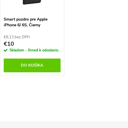
t
o
o
v
Smart puzdro pre Apple
v
iPhone 6/ 6S, Čierny
€8,13 bez DPH
€10
Skladom - Ihneď k odoslaniu
DO KOŠÍKA
O
v
l
á