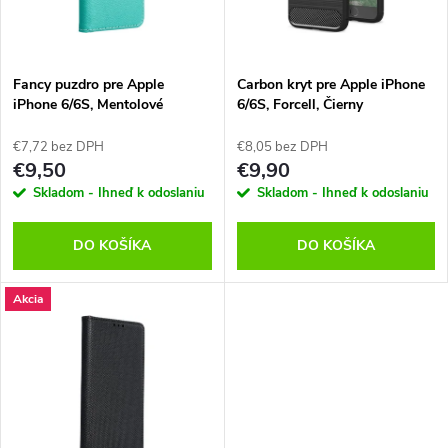
n
i
i
s
e
Fancy puzdro pre Apple
Carbon kryt pre Apple iPhone
iPhone 6/6S, Mentolové
6/6S, Forcell, Čierny
p
p
€7,72 bez DPH
€8,05 bez DPH
r
€9,50
€9,90
r
Skladom - Ihneď k odoslaniu
Skladom - Ihneď k odoslaniu
o
o
DO KOŠÍKA
DO KOŠÍKA
d
d
Akcia
u
u
k
k
t