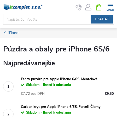
Prejsť
NÁKUPN
KOŠÍK
na
obsah
HĽADAŤ
iPhone
Púzdra a obaly pre iPhone 6S/6
Najpredávanejšie
Fancy puzdro pre Apple iPhone 6/6S, Mentolové
Skladom - Ihneď k odoslaniu
€7,72 bez DPH
€9,50
Carbon kryt pre Apple iPhone 6/6S, Forcell, Čierny
Skladom - Ihneď k odoslaniu