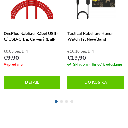
OnePlus Nabíjací Kábel USB-
Tactical Kábel pre Honor
C/ USB-C 1m, Červený (Bulk
Watch Fit New/Band
balenie)
6/7/8/9/10, Čierny
€8,05 bez DPH
€16,18 bez DPH
€9,90
€19,90
Vypredané
Skladom - Ihneď k odoslaniu
DETAIL
DO KOŠÍKA