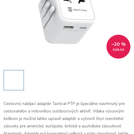
–20 %
€28,33
Cestovný nabíjací adaptér Tactical PTP je špeciálne navrhnutý pre
cestovateľov a milovníkov outdoorových aktivít. Vďaka výsuvným
kolíkom je možné ľahko upraviť adaptér a vytvoriť štyri meniteľné
zásuvky pre americké, európske, britské a austrálske zásuvkové
štandardy. Adaptér má kompaktnú veľkosť a nízku hmotnosť, takže