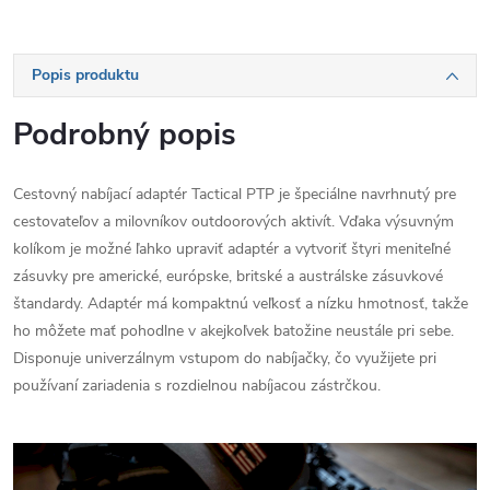
Popis produktu
Podrobný popis
Cestovný nabíjací adaptér Tactical PTP je špeciálne navrhnutý pre
cestovateľov a milovníkov outdoorových aktivít. Vďaka výsuvným
kolíkom je možné ľahko upraviť adaptér a vytvoriť štyri meniteľné
zásuvky pre americké, európske, britské a austrálske zásuvkové
štandardy. Adaptér má kompaktnú veľkosť a nízku hmotnosť, takže
ho môžete mať pohodlne v akejkoľvek batožine neustále pri sebe.
Disponuje univerzálnym vstupom do nabíjačky, čo využijete pri
používaní zariadenia s rozdielnou nabíjacou zástrčkou.