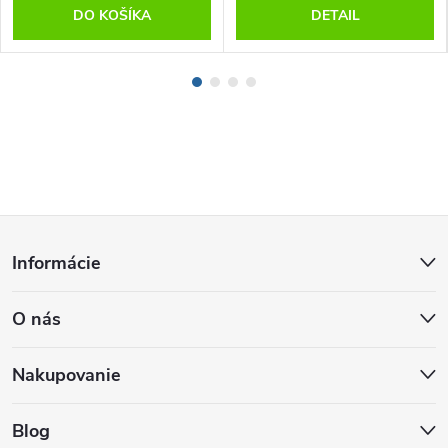
DO KOŠÍKA
DETAIL
Z
Informácie
á
O nás
p
ä
Nakupovanie
t
Blog