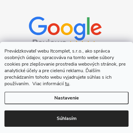
Prevádzkovateľ webu Itcomplet, s.r.o., ako správca
osobných údajov, spracováva na tomto webe súbory
cookies pre zlepšovanie prostredia webových stránok, pre
analytické účely a pre cielenú reklamu. Ďalším
prechádzaním tohoto webu vyjadrujete súhlas s ich
používaním. Viac informácií
tu
.
Nastavenie
Copyright 2026
Itcomplet s.r.o.
. Všetky práva vyhradené.
Upraviť
nastavenie cookies
Súhlasím
Vytvoril Shoptet