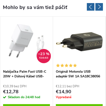
–23 %
€16,63
Nabíjačka Palm Fast USB-C
Originál Motorola USB
20W + Dátový Kábel USB-
adaptér 5W 1A SA18C38056
C/USB-C 1m, Baseus, Biela
(Service Pack)
€10,39 bez DPH
€12,11 bez DPH
€12,78
€14,90
Skladom do 24/48 hod
Vypredané