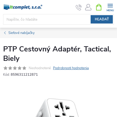
Prejsť
NÁKUPN
KOŠÍK
na
obsah
HĽADAŤ
Sieťové nabíjačky
PTP Cestovný Adaptér, Tactical,
Biely
Neohodnotené
Podrobnosti hodnotenia
Kód:
8596311212871