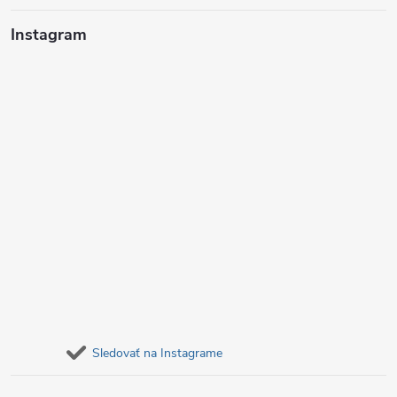
i
Instagram
e
Sledovať na Instagrame