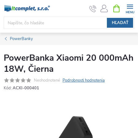
Prejsť
NÁKUPN
KOŠÍK
na
obsah
HĽADAŤ
PowerBanky
PowerBanka Xiaomi 20 000mAh
18W, Čierna
Neohodnotené
Podrobnosti hodnotenia
Kód:
ACXI-000401