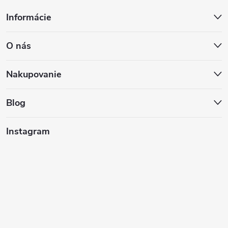
Z
Informácie
á
O nás
p
ä
Nakupovanie
t
Blog
i
Instagram
e