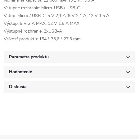
Nominálna kapacita: 12 000 mAh (5,1 V / 3,6 A)
Vstupné rozhranie: Micro-USB / USB-C
Vstup: Micro / USB-C: 5 V 2,1 A, 9 V 2,1 A, 12 V 1,5 A
Výstup: 9 V 2 A MAX, 12 V 1,5 A MAX
Výstupné rozhranie: 2xUSB-A
Veľkosť produktu: 154 * 73,6 * 27,3 mm
Parametre produktu
Hodnotenie
Diskusia