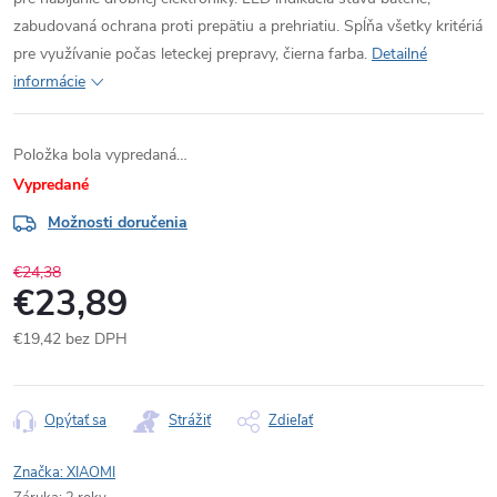
zabudovaná ochrana proti prepätiu a prehriatiu. Spĺňa všetky kritériá
pre využívanie počas leteckej prepravy, čierna farba.
Detailné
informácie
Položka bola vypredaná…
Vypredané
Možnosti doručenia
€24,38
€23,89
€19,42 bez DPH
Jednotková
cena:
Opýtať sa
Strážiť
Zdieľať
Značka:
XIAOMI