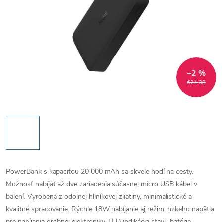
–2 %
€24,38
PowerBank s kapacitou 20 000 mAh sa skvele hodí na cesty.
Možnosť nabíjať až dve zariadenia súčasne, micro USB kábel v
balení. Vyrobená z odolnej hliníkovej zliatiny, minimalistické a
kvalitné spracovanie. Rýchle 18W nabíjanie aj režim nízkeho napätia
pre nabíjanie drobnej elektroniky. LED indikácia stavu batérie,