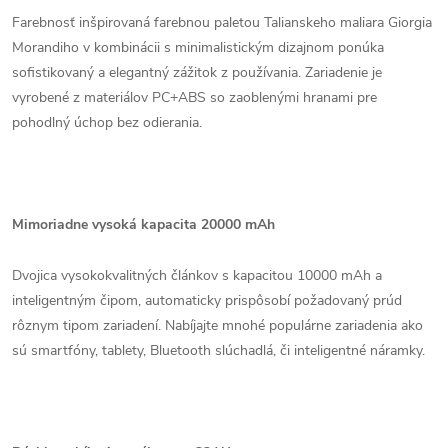
Farebnosť inšpirovaná farebnou paletou Talianskeho maliara Giorgia
Morandiho v kombinácii s minimalistickým dizajnom ponúka
sofistikovaný a elegantný zážitok z používania. Zariadenie je
vyrobené z materiálov PC+ABS so zaoblenými hranami pre
pohodlný úchop bez odierania.
Mimoriadne vysoká kapacita 20000 mAh
Dvojica vysokokvalitných článkov s kapacitou 10000 mAh a
inteligentným čipom, automaticky prispôsobí požadovaný prúd
rôznym tipom zariadení. Nabíjajte mnohé populárne zariadenia ako
sú smartfóny, tablety, Bluetooth slúchadlá, či inteligentné náramky.