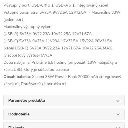
Výstupný port: USB-C® x 1, USB-A x 1, integrovaný kábel
Vstupné parametre: 5V?3A 9V?2,5A 12V?2,5A - Maximálne 33W
(jeden port)
Maximálny výstupný výkon:
(USB-A) 5V?3A 9V?2.23A 10V?2.25A 12V?1.67A
(USB-C) 5V?3A 9V?3A 11V?3A 12V?2.5A 15V?2A 20V?1.5A
(kábel USB-C) 5V?3A 9V?2,23A 12V?1,67A 10V?2,25A MAX.
(viacportový výstup) 5V/3A
Doba nabíjania: Približne 5,5 hodiny (pri použití 18W nabíjačky a
kábla USB, ktorý je súčasťou balenia)
Obsah balenia:
Xiaomi 33W Power Bank 20000mAh (integrovaný
kábel) x1, Používateľská príručka x1
Parametre produktu
Hodnotenie
Diskusia