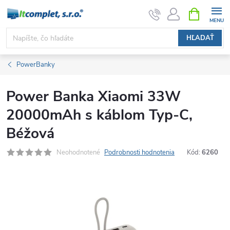
Prejsť
NÁKUPN
KOŠÍK
na
obsah
HĽADAŤ
PowerBanky
Power Banka Xiaomi 33W
20000mAh s káblom Typ-C,
Béžová
Neohodnotené
Podrobnosti hodnotenia
Kód:
6260