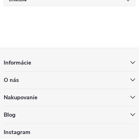
Z
Informácie
á
O nás
p
ä
Nakupovanie
t
Blog
i
Instagram