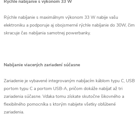
Rýchle nabíjanie s výkonom 33 W
Rýchle nabíjanie s maximálnym výkonom 33 W nabije vašu
elektroniku a podporuje aj obojsmerné rýchle nabíjanie do 30W, čim
skracuje čas nabíjania samotnej powerbanky.
Nabíjanie viacerých zariadení súčasne
Zariadenie je vybavené integrovaným nabíjacím káblom typu C, USB
portom typu C a portom USB-A, pričom dokáže nabíjať až tri
zariadenia súčasne. Vďaka tomu získate skutočne šikovného a
flexibilného pomocníka s ktorým nabijete všetky obľúbené
zariadenia.