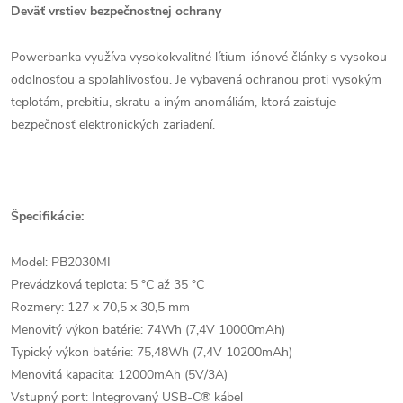
Deväť vrstiev bezpečnostnej ochrany
Powerbanka využíva vysokokvalitné lítium-iónové články s vysokou
odolnosťou a spoľahlivosťou. Je vybavená ochranou proti vysokým
teplotám, prebitiu, skratu a iným anomáliám, ktorá zaisťuje
bezpečnosť elektronických zariadení.
Špecifikácie:
Model: PB2030MI
Prevádzková teplota: 5 °C až 35 °C
Rozmery: 127 x 70,5 x 30,5 mm
Menovitý výkon batérie: 74Wh (7,4V 10000mAh)
Typický výkon batérie: 75,48Wh (7,4V 10200mAh)
Menovitá kapacita: 12000mAh (5V/3A)
Vstupný port: Integrovaný USB-C® kábel