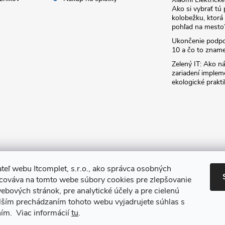
Ako si vybrať tú
kolobežku, ktor
pohľad na mesto
Ukončenie podp
10 a čo to zname
Zelený IT: Ako ná
zariadení implem
ekologické prakti
teľ webu Itcomplet, s.r.o., ako správca osobných
acováva na tomto webe súbory cookies pre zlepšovanie
ebových stránok, pre analytické účely a pre cielenú
lším prechádzaním tohoto webu vyjadrujete súhlas s
ním. Viac informácií
tu
.