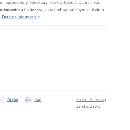
, reproduktory, konektory, blesk či tlačidlá. Ochráni váš
hodnotením
a taktiež svojim neprehliadnuteľným vzhľadom
.
Detailné informácie
Zdieľať
Tlač
Značka:
Samsung
Záruka
:
2 roky