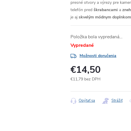
presné otvory a výrezy pre kameru
telefón pred
škrabancami
a
zne
je aj
skvelým módnym doplnkom
Položka bola vypredaná…
Vypredané
Možnosti doručenia
€14,50
€11,79 bez DPH
Jednotková
cena:
Opýtať sa
Strážiť