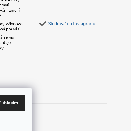
 pravú
á vám zmení
?
Sledovať na Instagrame
ory Windows
ná pre vás!
š servis
entuje
ky
Súhlasím