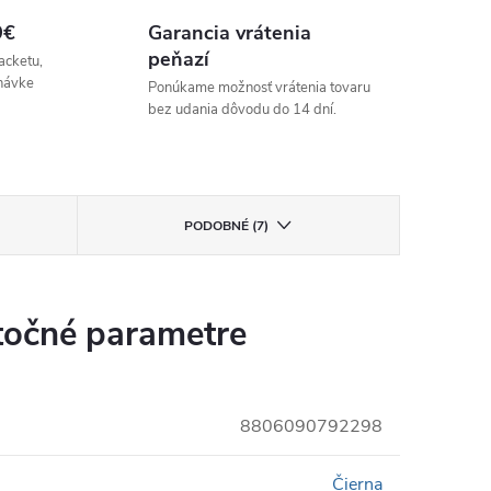
9€
Garancia vrátenia
peňazí
acketu,
návke
Ponúkame možnosť vrátenia tovaru
bez udania dôvodu do 14 dní.
PODOBNÉ (7)
očné parametre
8806090792298
Čierna