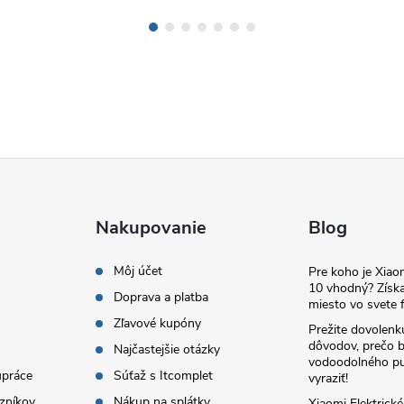
Nakupovanie
Blog
Môj účet
Pre koho je Xia
10 vhodný? Získa
Doprava a platba
miesto vo svete f
Zľavové kupóny
Prežite dovolenk
dôvodov, prečo 
Najčastejšie otázky
vodoodolného pu
upráce
Súťaž s Itcomplet
vyraziť!
zníkov
Nákup na splátky
Xiaomi Elektrick