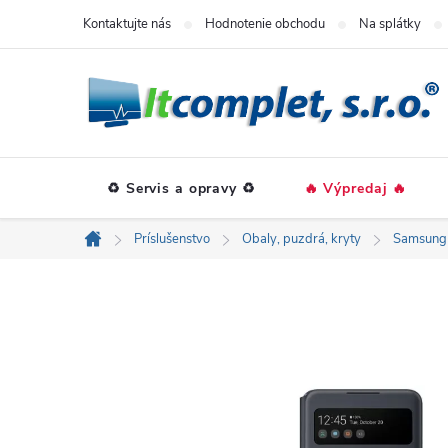
Prejsť
Kontaktujte nás
Hodnotenie obchodu
Na splátky
na
obsah
♻️ Servis a opravy ♻️
🔥 Výpredaj 🔥
Príslušenstvo
Obaly, puzdrá, kryty
Samsung
Domov