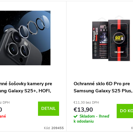
nné šošovky kamery pre
Ochranné sklo 6D Pro pre
ng Galaxy S25+, HOFI,
Samsung Galaxy S25 Plus,
parentné
Veason
ez DPH
€11,30 bez DPH
0
DETAIL
€13,90
DO KO
ané
Skladom - Ihneď
k odoslaniu
Kód:
209455