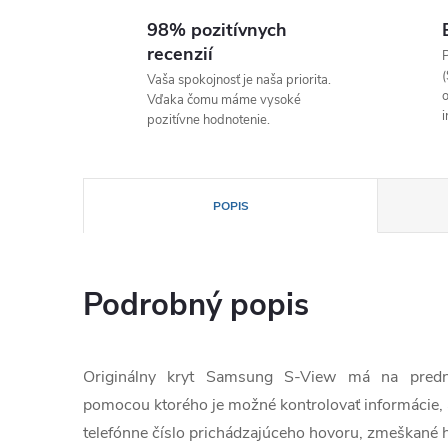
98% pozitívnych
recenzií
P
(
Vaša spokojnosť je naša priorita.
o
Vďaka čomu máme vysoké
i
pozitívne hodnotenie.
POPIS
Podrobný popis
Originálny kryt Samsung S-View má na prednej
pomocou ktorého je možné kontrolovať informácie, 
telefónne číslo prichádzajúceho hovoru, zmeškané h