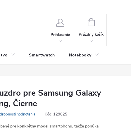
NÁKUPNÝ
KOŠÍK
Prázdny košík
Prihlásenie
stvo
Smartwatch
Notebooky
Počítač
uzdro pre Samsung Galaxy
g, Čierne
drobnosti hodnotenia
Kód:
129025
robené pre
konkrétny model
smartphonu, takže ponúka