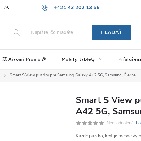
+421 43 202 13 59
FAQ
Blog
HĽADAŤ
💥 Xiaomi Promo 🎉
Mobily, tablety
Príslušen
Smart S View puzdro pre Samsung Galaxy A42 5G, Samsung, Čierne
Smart S View p
A42 5G, Samsun
Neohodnotené
Po
Každé púzdro, kryt je presne vy