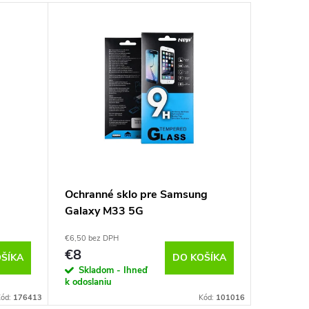
Ochranné sklo pre Samsung
Ochrann
Galaxy M33 5G
pre Sam
A12/M12
€6,50 bez DPH
€8,05 bez 
€8
€9,90
ŠÍKA
DO KOŠÍKA
Skladom - Ihneď
Vypredan
k odoslaniu
Kód:
176413
Kód:
101016