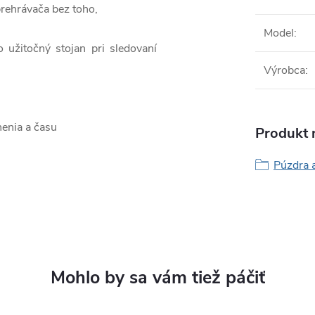
prehrávača bez toho,
Model
:
o užitočný stojan pri sledovaní
Výrobca
:
nenia a času
Produkt n
Púzdra 