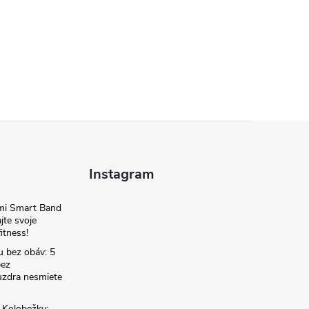
Instagram
omi Smart Band
jte svoje
itness!
u bez obáv: 5
bez
zdra nesmiete
é Kolobežky: