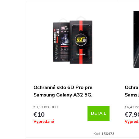
o pro
Ochranné sklo 6D Pro pre
Ochra
 Black
Samsung Galaxy A32 5G,
Samsu
Veason
Trans
€8,13 bez DPH
€6,42 b
DETAIL
€10
DETAIL
€7,9
Vypredané
Vypred
96311270789
Kód:
156473