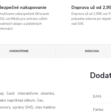
Bezpečné nakupovanie
Doprava už od 2,9
oužívame zabezpečené šifrovanie
Doprava už od 2,99€ cez P
SSL certifikát) pre ochranu vašich
prípadne zdarma pri objed
sobných údajov a platobných
nad 50€.
nformácií.
HODNOTENIE
DISKUSIA
Dodat
 časti interaktívne okienko,
EAN
:
ako napríklad dátum, čas,
ovory, správy SMS, stav batérie
Farba
: