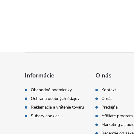
Z
á
Informácie
O nás
p
Obchodné podmienky
Kontakt
Ochrana osobných údajov
O nás
ä
Reklamácia a vrátenie tovaru
Predajňa
t
Súbory cookies
Affiliate program
Marketing a spol
Recenzie od záka