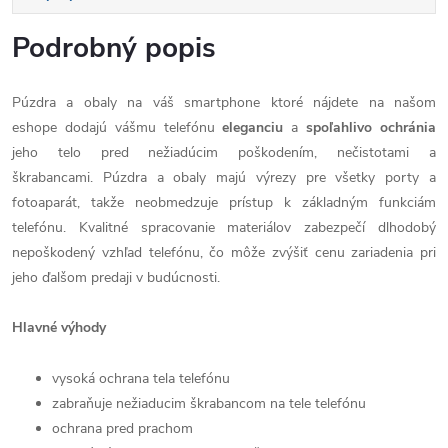
Podrobný popis
Púzdra a obaly na váš smartphone ktoré nájdete na našom
eshope dodajú vášmu telefónu
eleganciu
a
spoľahlivo
ochránia
jeho telo pred nežiadúcim poškodením, nečistotami a
škrabancami. Púzdra a obaly majú výrezy pre všetky porty a
fotoaparát, takže neobmedzuje prístup k základným funkciám
telefónu. Kvalitné spracovanie materiálov zabezpečí dlhodobý
nepoškodený vzhľad telefónu, čo môže zvýšiť cenu zariadenia pri
jeho ďalšom predaji v budúcnosti.
Hlavné výhody
vysoká ochrana tela telefónu
zabraňuje nežiaducim škrabancom na tele telefónu
ochrana pred prachom