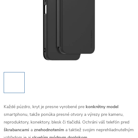
Každé púzdro, kryt je presne vyrobené pre
konkrétny model
smartphonu, takže ponúka presné otvory a výrezy pre kameru,
reproduktory, konektory, blesk či tlačidlá. Ochráni váš telefón pred
škrabancami
a
znehodnotením
a taktiež svojim neprehliadnuteľným
vzhľadom je aj
skvelým módnym doplnkom
.