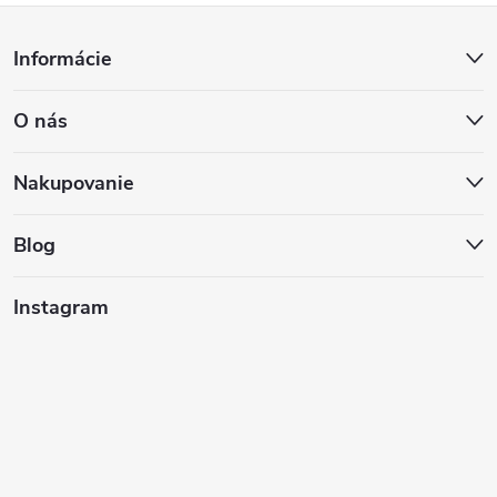
Z
Informácie
á
O nás
p
ä
Nakupovanie
t
Blog
i
Instagram
e