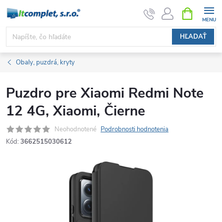
Prejsť
NÁKUPN
KOŠÍK
na
obsah
HĽADAŤ
Obaly, puzdrá, kryty
Puzdro pre Xiaomi Redmi Note
12 4G, Xiaomi, Čierne
Neohodnotené
Podrobnosti hodnotenia
Kód:
3662515030612